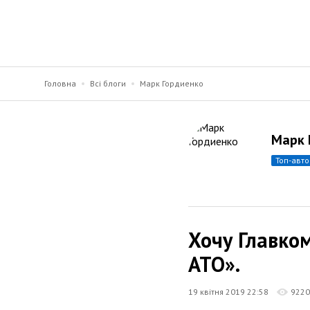
Головна
Всі блоги
Марк Гордиенко
Марк 
топ-авт
Хочу Главком
АТО».
19 квітня 2019 22:58
9220