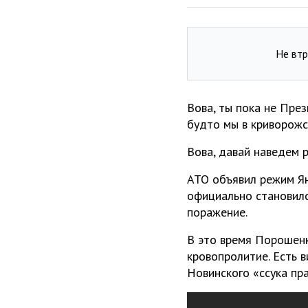
Не втр
Вова, ты пока не През
будто мы в криворожс
Вова, давай наведем р
АТО объявил режим Ян
официально становилс
поражение.
В это время Порошенк
кровопролитие. Есть 
Новинского «ссука пр