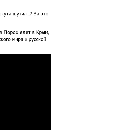
кута шутил...? За это
я Порох едет в Крым,
ского мира и русской