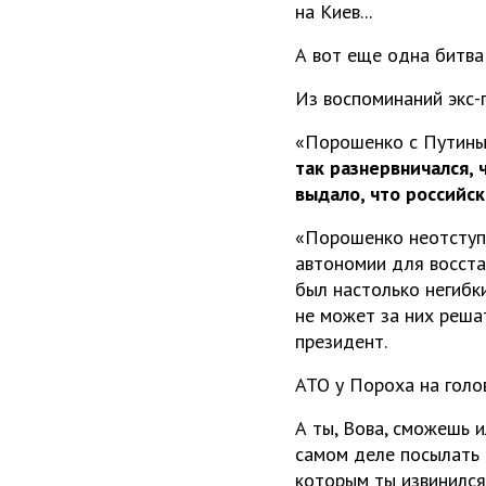
на Киев...
А вот еще одна битва
Из воспоминаний экс-
«Порошенко с Путиным
так разнервничался, 
выдало, что российск
«Порошенко неотступн
автономии для восста
был настолько негибки
не может за них решат
президент.
АТО у Пороха на голове
А ты, Вова, сможешь 
самом деле посылать 
которым ты извинился