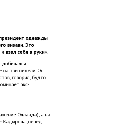
 президент однажды
го визави. Это
 и взял себя в руки
».
н добивался
 на три недели. Он
тов, говорил, будто
поминает экс-
ажение Олланда), а на
е Кадырова ,перед