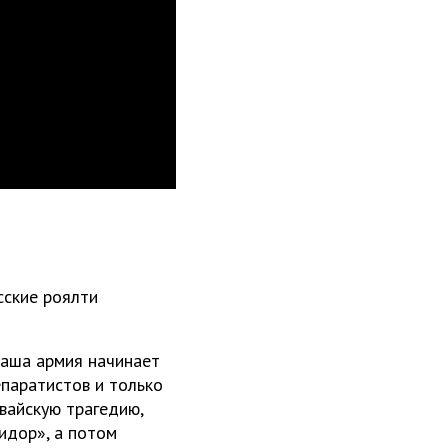
сские роялти
Наша армия начинает
епаратистов и только
вайскую трагедию,
идор», а потом