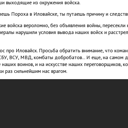
ши выходящие из окружения войска.
яешь Пороха в Иловайске, ты путаешь причину и следств
ские войска вероломно, без объявления войны, пересекли н
нералы нарушили условия вывода наших войск и расстре
ос про Иловайск. Просьба обратить внимание, что кома
СБУ, ВСУ, МВД, комбаты добробатов... И еще, на самом 
е наших воинов, и на искусстве наших переговорщиков, к
ки раз сильнейшим нас врагом.