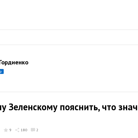
Гордиенко
ор
у Зеленскому пояснить, что знач
9
180
2