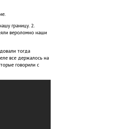
ие.
ашу границу. 2.
ляли вероломно наши
ндовали тогда
деле все держалось на
оторые говорили с