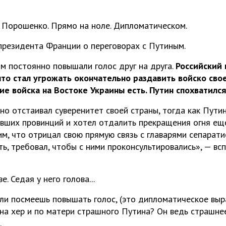
 Порошенко. Прямо на ноле. Дипломатическом.
президента Франции о переговорах с Путиным.
 постоянно повышали голос друг на друга.
Российский
что стал угрожать окончательно раздавить войско свое
ие войска на Востоке Украины есть. Путин спохватился
о отстаивал суверенитет своей страны, тогда как Пути
вших провинций и хотел отдалить прекращения огня еще
м, что отрицал свою прямую связь с главарями сепаратис
ь, требовал, чтобы с ними проконсультировались», — вс
. Седая у него голова...
или посмеешь повышать голос, (это дипломатическое выр
на хер и по матери страшного Путина? Он ведь страшне
.