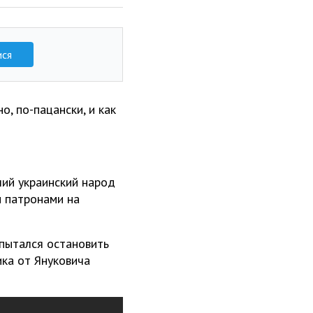
ися
о, по-пацански, и как
ший украинский народ
и патронами на
 пытался остановить
ика от Януковича