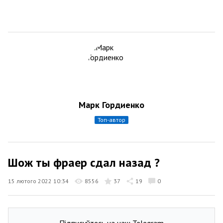
Марк Гордиенко
топ-автор
Шож ты фраер сдал назад ?
15 лютого 2022 10:34
8556
37
19
0
Підписуйтесь на наш Telegram