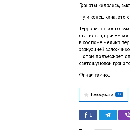
Гранаты кидались, выс
Ну и конец кина, это 
Террорист просто выхо
статистов, причем ко
в костюме медика пер
эвакуацией заложников
Потом подъезжает опо
светошумовой гранато
Финал гамно...
Голосувати
39
1