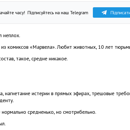
ачайте часу!
Підписуйтесь на наш Telegram
Підписат
л неплох.
 из комиксов «Марвела». Любит животных, 10 лет тюрьмы
остав, такое, средне никакое.
а, нагнетание истерии в прямых эфирах, трешовые требо
денту.
е нормально средненько, но смотрибельно.
ыл.