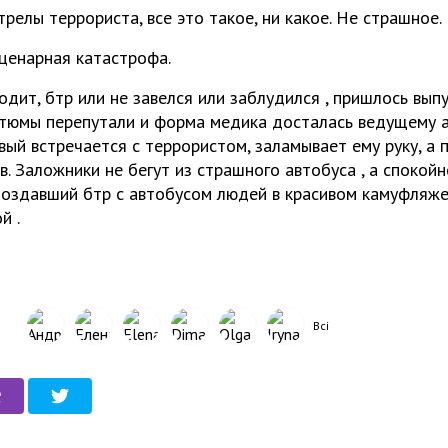
трелы террориста, все это такое, ни какое. Не страшное.
сценарная катастрофа.
дит, бтр или не завелся или заблудился , пришлось выпу
стюмы перепутали и форма медика досталась ведущему а
вый встречается с террористом, заламывает ему руку, а
. Заложники не бегут из страшного автобуса , а спокой
здавший бтр с автобусом людей в красивом камуфляже
й .
Всі