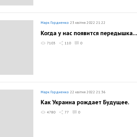
Марк Гордиенко
23 квітня 2022 21:22
Когда у нас появится передышка..
7103
110
0
Марк Гордиенко
22 квітня 2022 21:36
Как Украина рождает Будущее.
4780
77
0