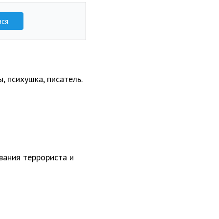
ися
, психушка, писатель.
вания террориста и