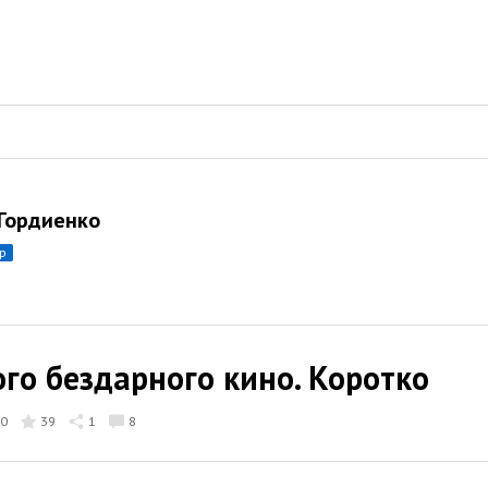
Гордиенко
ор
го бездарного кино. Коротко
0
39
1
8