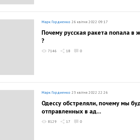
Марк Гордиенко
26 квітня 2022 09:17
Почему русская ракета попала в 
?
7146
18
0
Марк Гордиенко
23 квітня 2022 22:26
Одессу обстреляли, почему мы буд
отправленных в ад...
8129
17
0