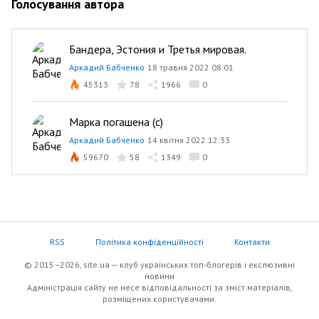
Голосування автора
Бандера, Эстония и Третья мировая.
Аркадий Бабченко
18 травня 2022 08:01
45313
78
1966
0
Марка погашена (с)
Аркадий Бабченко
14 квітня 2022 12:33
59670
58
1349
0
RSS
Політика конфіденційності
Контакти
© 2015–2026, site.ua — клуб українських топ-блогерів i екслюзивнi
новини
Адміністрація сайту не несе відповідальності за зміст матеріалів,
розміщених користувачами.