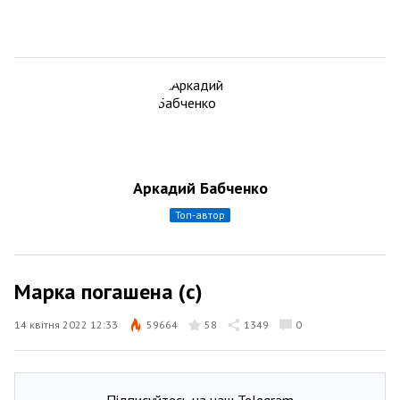
Аркадий Бабченко
топ-автор
Марка погашена (с)
14 квітня 2022 12:33
59664
58
1349
0
Підписуйтесь на наш Telegram