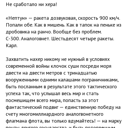
Не сработало ни хера!
«Нептун» — ракета дозвуковая, скорость 900 км/ч.
Попали обе. Как в мишень. Как в тапок на пеньке из
дробовика на ранчо. Вообще без проблем.
С-300. Аналоговнет. Шестьдесят четыре ракеты.
Карл.
Захватить нахер никому не нужный в условиях
современной войны клочок суши посреди моря
двести на двести метров с тринадцатью
вооруженными одними калашами пограничниками,
быть посланным в результате этого тактического
успеха так, что услышал весь мир и стать
посмешищем всего мира, попасть за этот
фантастический подвиг — единственную победу на
счету многомиллиардного аналогвонетного
флагмана флота, вы только вдумайтесь! — на марку
почты другого государства, и быть потопленным