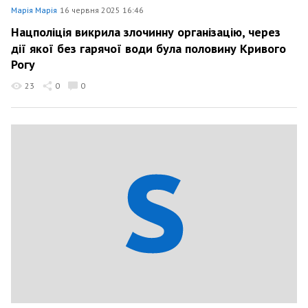
Марія Марія
16 червня 2025 16:46
Нацполіція викрила злочинну організацію, через
дії якої без гарячої води була половину Кривого
Рогу
23
0
0