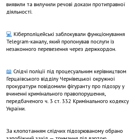
виявили та вилучили речові докази протиправної
діяльності.
💻
Кіберполіцейські заблокували функціонування
Telegram-каналу, який пропонував послуги із
незаконного перевезення через держкордон.
📖
Слідчі поліції під процесуальним керівництвом
Герцаївського відділу Чернівецької окружної
прокуратури повідомили фігуранту про підозру у
вчиненні кримінального правопорушення,
передбаченого ч. 3 ст. 332 Кримінального кодексу
України.
За клопотанням слідчих підозрюваному обрано
запобіжний захід — тримання під вартою.