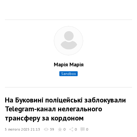
Марія Марія
sandbox
На Буковині поліцейські заблокували
Telegram-канал нелегального
трансферу за кордоном
5 лютого 2025 21:13
39
0
0
0