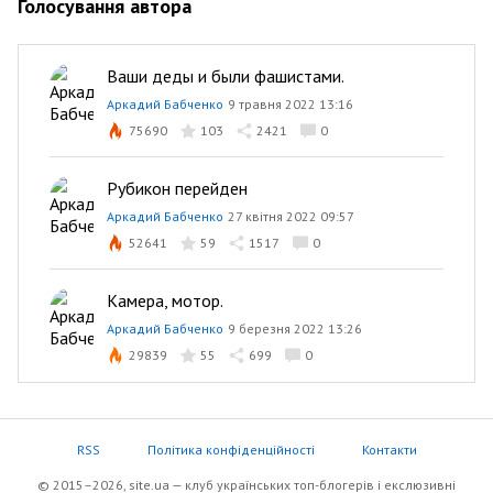
Голосування автора
Ваши деды и были фашистами.
Аркадий Бабченко
9 травня 2022 13:16
75690
103
2421
0
Рубикон перейден
Аркадий Бабченко
27 квітня 2022 09:57
52641
59
1517
0
Камера, мотор.
Аркадий Бабченко
9 березня 2022 13:26
29839
55
699
0
RSS
Політика конфіденційності
Контакти
© 2015–2026, site.ua — клуб українських топ-блогерів i екслюзивнi