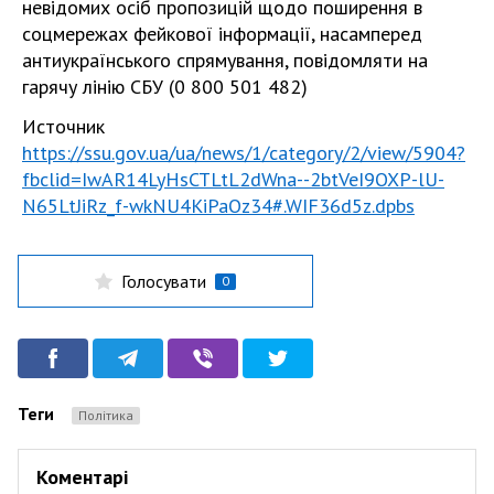
невідомих осіб пропозицій щодо поширення в
соцмережах фейкової інформації, насамперед
антиукраїнського спрямування, повідомляти на
гарячу лінію СБУ (0 800 501 482)
Источник
https://ssu.gov.ua/ua/news/1/category/2/view/5904?
fbclid=IwAR14LyHsCTLtL2dWna--2btVeI9OXP-lU-
N65LtJiRz_f-wkNU4KiPaOz34#.WIF36d5z.dpbs
Голосувати
0
Теги
Політика
Коментарі