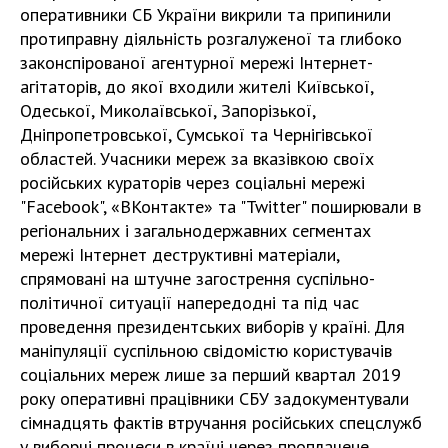
оперативники СБ України викрили та припинили
протиправну діяльність розгалуженої та глибоко
законспірованої агентурної мережі Інтернет-
агітаторів, до якої входили жителі Київської,
Одеської, Миколаївської, Запорізької,
Дніпропетровської, Сумської та Чернігівської
областей. Учасники мереж за вказівкою своїх
російських кураторів через соціальні мережі
"Facebook", «ВКонтакте» та "Twitter" поширювали в
регіональних і загальнодержавних сегментах
мережі Інтернет деструктивні матеріали,
спрямовані на штучне загострення суспільно-
політичної ситуації напередодні та під час
проведення президентських виборів у країні. Для
маніпуляції суспільною свідомістю користувачів
соціальних мереж лише за перший квартал 2019
року оперативні працівники СБУ задокументували
сімнадцять фактів втручання російських спецслужб
у виборчі процеси в країні через проплачене