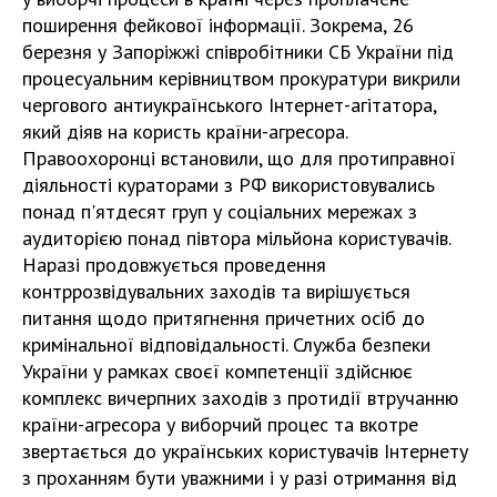
поширення фейкової інформації. Зокрема, 26
березня у Запоріжжі співробітники СБ України під
процесуальним керівництвом прокуратури викрили
чергового антиукраїнського Інтернет-агітатора,
який діяв на користь країни-агресора.
Правоохоронці встановили, що для протиправної
діяльності кураторами з РФ використовувались
понад п'ятдесят груп у соціальних мережах з
аудиторією понад півтора мільйона користувачів.
Наразі продовжується проведення
контррозвідувальних заходів та вирішується
питання щодо притягнення причетних осіб до
кримінальної відповідальності. Служба безпеки
України у рамках своєї компетенції здійснює
комплекс вичерпних заходів з протидії втручанню
країни-агресора у виборчий процес та вкотре
звертається до українських користувачів Інтернету
з проханням бути уважними і у разі отримання від