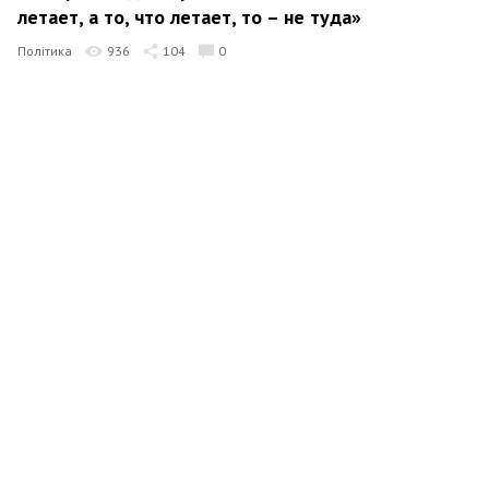
летает, а то, что летает, то – не туда»
Політика
936
104
0
Максим Журналов
14 листопада 2018 13:49
СБУ посилює захист інформаційно-
телекомунікаційних систем органів місцевого
самоврядування — See mor
В регіоні
825
0
0
Максим Журналов
23 жовтня 2018 14:44
В наши дома снова пришло горе!
В регіоні
1007
0
0