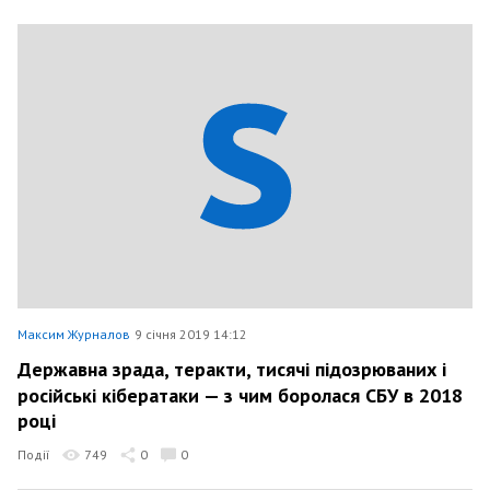
Максим Журналов
9 січня 2019 14:12
Державна зрада, теракти, тисячі підозрюваних і
російські кібератаки — з чим боролася СБУ в 2018
році
Події
749
0
0