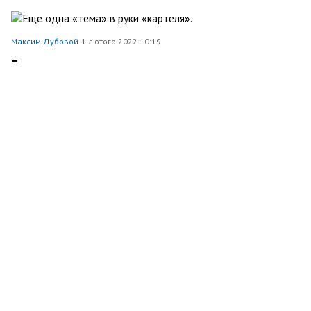
Максим Дубовой
1 лютого 2022 10:19
Еще одна «тема» в руки «картеля».
Економіка
215
0
0
Максим Дубовой
31 січня 2022 13:15
Расходы на кейтеринг, банкеты и бесконечные
съемки. Куда еще уйдут деньги Киевской
области?
148
0
0