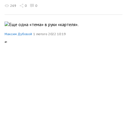
269
0
0
Максим Дубовой
1 лютого 2022 10:19
Еще одна «тема» в руки «картеля».
Економіка
215
0
0
Максим Дубовой
31 січня 2022 13:15
Расходы на кейтеринг, банкеты и бесконечные
съемки. Куда еще уйдут деньги Киевской
области?
148
0
0