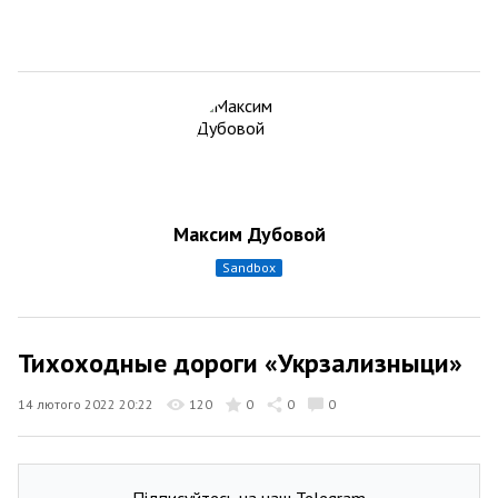
Максим Дубовой
sandbox
Тихоходные дороги «Укрзализныци»
14 лютого 2022 20:22
120
0
0
0
Підписуйтесь на наш Telegram