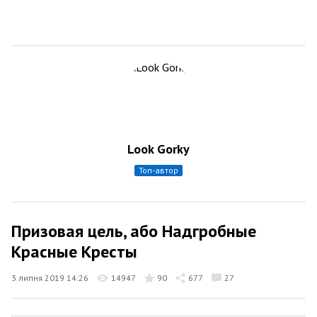
Look Gorky
топ-автор
Призовая цель, або Надгробные
Красные Кресты
3 липня 2019 14:26
14947
90
677
27