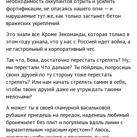
необходимость оккупантов отрыть и усилить
фортификации, не опасаясь нашего огня — и
нарушаемые тут же, как только застынет бетон
вражеских укреплений.
Это знали все. Кроме Зекоманды, которая только в
этом году узнала, что у нас с Россией идет война, а
не гастрольный и корпоративный чес.
Так что, Вова, достаточно перестать стрелять? Ну,
мы перестали. Что дальше? Ты пойдешь, попросишь
своих друзей по ту сторону тоже перестать
стрелять? Или нам начать стрелять самим в себя,
чтобы твоих друзей даже не утруждать такими
мелочами?
А может ты в своей гламурной васильковой
рубашке приедешь на передок, наденешь любимый
бронежилет без плит и погуляешь вдоль линии с
выразительным «красным крестом»? Авось,
оккупанты тебя узнают и пожалеют, ты же