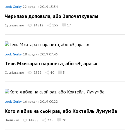
Look Gorky
22 грудня 2019 15:54
Черипаха доповзла, або Започаткувалы
Суспільство
14812
155
17
Look Gorky
18 грудня 2019 07:45
Тень Мхитара спарапета, або «Э, ара...»
Суспільство
9599
40
5
Look Gorky
16 грудня 2019 00:22
Кого я вбив на сьой раз, або Коктейль Лумумба
Політика
14299
228
20