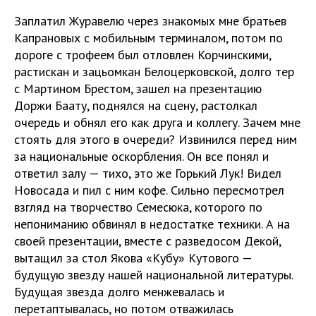
Заплатил Журавелю через знакомых мне братьев
Капрановых с мобильным терминалом, потом по
дороге с трофеем был отловлен Корчинскими,
растискан и зацьомкан Белоцерковской, долго тер
с Мартином Брестом, зашел на презентацию
Доржи Баату, поднялся на сцену, растолкал
очередь и обнял его как друга и коллегу. Зачем мне
стоять для этого в очереди? Извинился перед ним
за национальные оскорбления. Он все понял и
ответил залу — тихо, это же Горький Лук! Видел
Новосада и пил с ним кофе. Сильно пересмотрел
взгляд на творчество Семесюка, которого по
непониманию обвинял в недостатке техники. А на
своей презентации, вместе с разведосом Декой,
вытащил за стол Якова «Кубу» Кутового —
будущую звезду нашей национальной литературы.
Будущая звезда долго менжевалась и
перетаптывалась, но потом отважилась