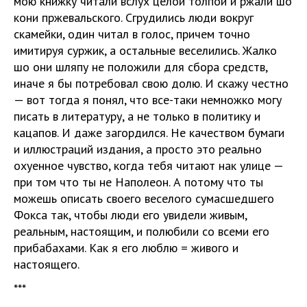
мою книжку читали вслух целой толпой и ржали шо
кони пржевальского. Сгрудились люди вокруг
скамейки, один читал в голос, причем точно
имитируя суржик, а остальные веселились. Жалко
шо они шляпу не положили для сбора средств,
иначе я бы потребовал свою долю. И скажу честно
— вот тогда я понял, что все-таки немножко могу
писать в литературу, а не только в политику и
кацапов. И даже загордился. Не качеством бумаги
и иллюстраций издания, а просто это реально
охуенное чувство, когда тебя читают нак улице —
при том что ты не Наполеон. А потому что ты
можешь описать своего веселого сумасшедшего
Фокса так, чтобы люди его увидели живым,
реальным, настоящим, и полюбили со всеми его
прибабахами. Как я его люблю = живого и
настоящего.
***