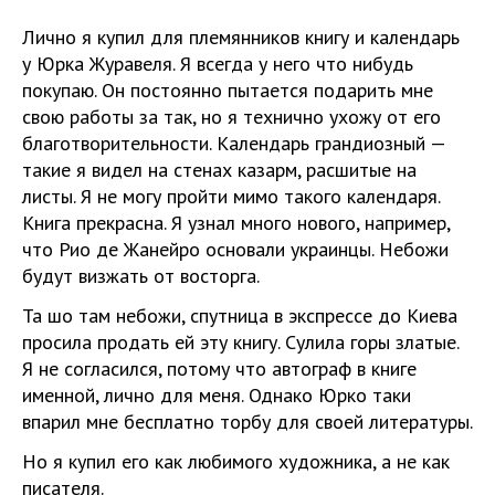
Лично я купил для племянников книгу и календарь
у Юрка Журавеля. Я всегда у него что нибудь
покупаю. Он постоянно пытается подарить мне
свою работы за так, но я технично ухожу от его
благотворительности. Календарь грандиозный —
такие я видел на стенах казарм, расшитые на
листы. Я не могу пройти мимо такого календаря.
Книга прекрасна. Я узнал много нового, например,
что Рио де Жанейро основали украинцы. Небожи
будут визжать от восторга.
Та шо там небожи, спутница в экспрессе до Киева
просила продать ей эту книгу. Сулила горы златые.
Я не согласился, потому что автограф в книге
именной, лично для меня. Однако Юрко таки
впарил мне бесплатно торбу для своей литературы.
Но я купил его как любимого художника, а не как
писателя.