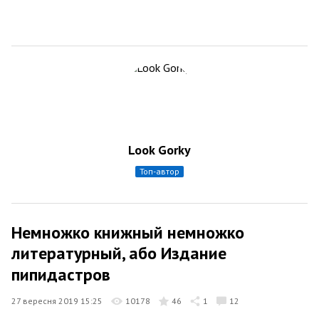
Look Gorky
топ-автор
Немножко книжный немножко
литературный, або Издание
пипидастров
27 вересня 2019 15:25
10178
46
1
12