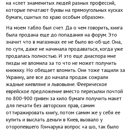
на «слет знаменитых людей разных профессий,
которые печатают буквы на прямоугольных кусках
бумаги, сшитых по краю особым образом».
На моем табло был счет. Да о чем говорить, книга
была продана еще до попадания на форум. Это
значит что в магазинах ее не было во-об-ще. Она,
по сути, даже не начинала продаваться, когда уже
продалась полностью. И это еще диаспора мне
пизды не вломила за то что не может получить
книжкку. Но обещает вломить. Они тоже тащили за
Украину, але все до начала продаж сожрали
жадные киевляне и львовьяне. Феерическое
еврейское предложение вместо пересылки почтой
по 800-900 гривен за кило бумаги получить макет
для печати без авторских прав, самим
оттиражировать книгу, потом самим же у себя ее
купить и выслать деньги в Киев, вызвало у
оторопевшего Гончарука вопрос «а шо, так было