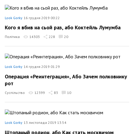
Look Gorky
16 грудня 2019 00:22
Кого я вбив на сьой раз, або Коктейль Лумумба
Політика
14303
228
20
Look Gorky
14 грудня 2019 01:29
Операция «Реинтеграция», Або Зачем полковнику
рот
Суспільство
12399
83
10
Look Gorky
13 листопада 2019 13:54
Штопаный родион, або Как стать москвичом