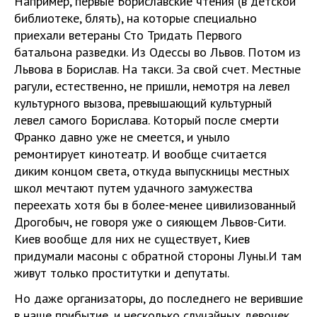
Например, первые Бориславские чтения (в детской
библиотеке, блять), на которые специально
приехали ветераны Сто Тридать Первого
батальона разведки. Из Одессы во Львов. Потом из
Львова в Борислав. На такси. За свой счет. Местные
рагули, естественно, не пришли, немотря на левел
культурного вызова, превышающий культурный
левел самого Борислава. Который после смерти
Франко давно уже не смеется, и уныло
ремонтирует кинотеатр. И вообще считается
диким концом света, откуда выпускницы местных
школ мечтают путем удачного замужества
переехать хотя бы в более-менее цивилизованный
Дрогобыч, не говоря уже о сияющем Львов-Сити.
Киев вообще для них не существует, Киев
придумали масоны с обратной стороны Луны.И там
живут только проститутки и депутаты.
Но даже организаторы, до последнего не верившие
в наше прибытие, и несколько случайных девочек,