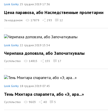
Look Gorky
25 грудня 2019 17:36
Цена паравоза, або Наследственные пролетарии
За кордоном
17879
293
12
Look Gorky
22 грудня 2019 15:54
Черипаха доповзла, або Започаткувалы
Суспільство
14815
155
17
Look Gorky
18 грудня 2019 07:45
Тень Мхитара спарапета, або «Э, ара...»
Суспільство
9603
40
5