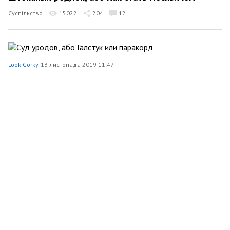
Суспільство
15022
204
12
Look Gorky
13 листопада 2019 11:47
Суд уродов, або Галстук или паракорд
Політика
18171
389
22
Look Gorky
2 листопада 2019 17:07
Совсем сивохо
Суспільство
53508
1582
30