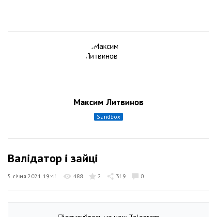
Максим Литвинов
sandbox
Валідатор і зайці
5 січня 2021 19:41
488
2
319
0
Підписуйтесь на наш Telegram