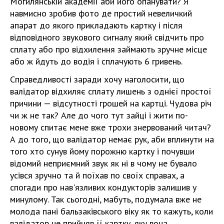
Могилянській академії аби його опанувати? Я
навмисно зробив фото де простий невеличкий
апарат до якого прикладають картку і після
відповідного звукового сигналу який свідчить про
сплату або про відхилення займають зручне місце
або ж йдуть до водія і сплачують 6 гривень.
Справедливості заради хочу наголосити, що
валідатор відхиляє сплату лишень з однієї простої
причини — відсутності грошей на картці. Чудова річ
чи ж не так? Але до чого тут зайці і жити по-
новому спитає мене вже трохи знервований читач?
А до того, що валідатор немає рук, аби вплинути на
того хто сунув йому порожню картку і почувши
відомий неприємний звук як ні в чому не бувало
усівся зручно та й поїхав по своїх справах, а
спогади про нав'язливих кондукторів залишив у
минулому. Так сьогодні, мабуть, подумала вже не
молода пані бальзаківського віку як то кажуть, коли
валідатор не прийняв її картку, яку вона