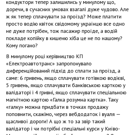
кондуктори тепер залишились у минулому що,
доречи, в сучасних умовах взагалі дуже чудово. Але
ж як тепер сплачувати за проїзд? Може платити
просто водію квіток свідомому українцю все одно
не дуже потрібен, тож пасажир проїде, а водій
покладе копійку в кишеню хіба це не по нашому?
Кому погано?
В минулому році керівництво КП
«Електроавтотранс» запропонувало
диференційований підхід до сплати за проїзд, а
саме: 6 гривень, якщо сплачувати готівкою водієві,
5 гривень, якщо сплачувати банківською карткою у
валідаторі і 4 гривні, якщо сплачувати спеціальною
магнітною картою «Галка розумна картка». Таку
«галку» можна придбати в точках продажу
поповнити, скажімо, через вебдодаток і вуаля —
щасливої дороги! А що ж то за звір такий
валідатор і чи потрібні спеціальні курси у Київо-