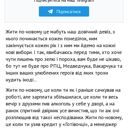
Підписатися
Жити по-новому це мабуть наш довічний девіз, з
нього починається кожен понеділок, ним
закінчується кожен рік і з ним ми йдемо на кожні
нові вибори. І так, явибачаюсь перед тими, хто хоче
чути лишень про зелю і пороха, вам буде не цікаво,
бо тут не буде про РПЦ, Медведчука, Вакарчука та
інших ваших улюблених героїв від яких трохи
нудить іноді...
Жити по-новому, це коли ти як і раніше сачкував на
роботі, але зарплата збільшилася, це коли ти весь
вечір з друзями пив алкоголь у себе у дворі, а на
ранок спритний двірник усе вичистив, що ти аж очі
розплющив від такої несподіванки. Жити по-новому,
це коли ти узяв кредит у «Готівочці», а менеджер