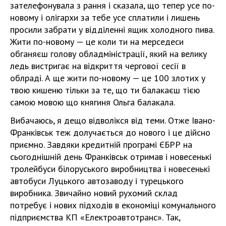
зателефонувала з рання і сказала, що тепер усе по-
новому і олігархи за тебе усе сплатили і лишень
просили забрати у відділенні ящик холодного пива.
Жити по-новому — це коли ти на мерседеси
обганяєш голову обладміністрації, який на велику
ледь вистригає на відкриття чергової сесії в
облраді. А ще жити по-новому — це 100 злотих у
твою кишеню тільки за те, що ти балакаєш тією
самою мовою що княгиня Ольга балакала.
Вибачаюсь, я дещо відволікся від теми. Отже Івано-
Франківськ теж долучається до нового і це дійсно
приємно. Завдяки кредитній програмі ЄБРР на
сьогоднішній день Франківськ отримав і новесенькі
тролейбуси білоруського виробництва і новесенькі
автобуси Луцького автозаводу і турецького
виробника. Звичайно новий рухомий склад
потребує і нових підходів в економіці комунального
підприємства КП «Електроавтотранс». Так,