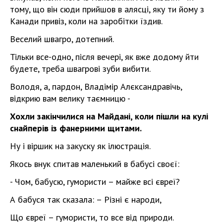
тому, що він сюди прийшов в алясці, яку ти йому з
Канади привіз, коли на заробітки їздив.
Веселий швагро, дотепний.
Тільки все-одно, після вечері, як вже додому йти
будете, треба швагрові зуби вибити.
Володя, а, пардон, Владімір Алєксандравічь,
відкрию вам велику таємницю -
Хохли
закінчилися на Майдані, коли пішли на кулі
снайперів із фанерними щитами.
Ну і віршик на закуску як ілюстрація.
Якось внук спитав маленький в бабусі своєї:
- Чом, бабусю, гумористи – майже всі євреї?
А бабуся так сказала: – Різні є народи,
Що євреї – гумористи, то все від природи.