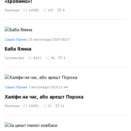
«зробимо»!
Політика
10383
197
9
Сашко Лірник
23 листопада 2019 00:57
Баба Ялина
Суспільство
8152
96
9
Сашко Лірник
7 листопада 2019 21:44
Халіфи на час, або арешт Пороха
Політика
13031
22
11