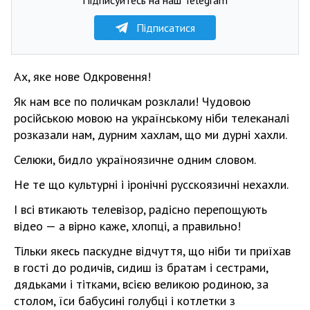
Підписатися
Ах, яке нове Одкровення!
Як нам все по поличкам розклали! Чудовою
російською мовою на українському ніби телеканалі
розказали нам, дурним хахлам, що ми дурні хахли.
Селюки, бидло україноязичне одним словом.
Не те що культурні і іронічні русскоязичні нехахли.
І всі втикають телевізор, радісно перепощують
відео — а вірно каже, хлопці, а правильно!
Тільки якесь паскудне відчуття, що ніби ти приїхав
в гості до родичів, сидиш із братам і сестрами,
дядьками і тітками, всією великою родиною, за
столом, їси бабусині голубці і котлетки з