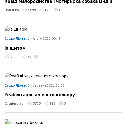
Ковід малоросійства і чотириока собака Видій.
Політика
5099
178
0
Сашко Лірник
1 лютого 2022 00:48
Із щитом
5001
93
0
Сашко Лірник
24 березня 2021 21:33
Реабілітація зеленого кольору
Суспільство
3723
118
3