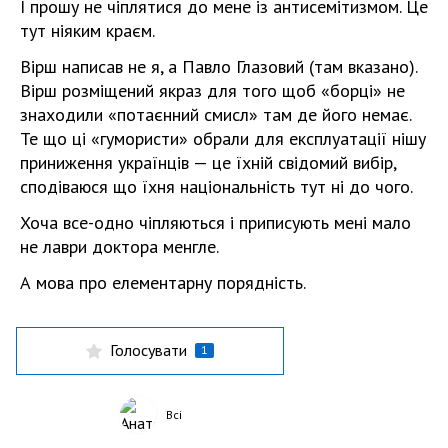
І прошу не чіплятися до мене із антисемітизмом. Це
тут ніяким краєм.
Вірш написав не я, а Павло Глазовий (там вказано).
Вірш розміщений якраз для того щоб «борці» не
знаходили «потаєнний смисл» там де його немає.
Те що ці «гумористи» обрали для експлуатації нішу
приниження українців — це їхній свідомий вибір,
сподіваюся що їхня національність тут ні до чого.
Хоча все-одно чіпляються і приписують мені мало
не лаври доктора менгле.
А мова про елементарну порядність.
Голосувати
1
Всі