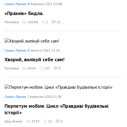
Сашко Лірник
8 березня 2021 20:08
«Празнік» бидла.
Політика
10240
2
15
Сашко Лірник
8 лютого 2021 11:15
Хворий, вилікуй себе сам!
Політика
6914
125
9
Сашко Лірник
7 вересня 2020 21:05
Перпетум мобіле. Цикл «Правдиві будівельні
історії»
Шоу-бізнес
5537
11
3