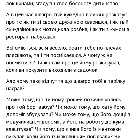
локшинами, згадуєш своє босоноге дитинство.
А в цей час швагро твій кумедно в лицях розказує
про те як ти зі своєю дружиною сваришся, і як твій
син-двійошник мотоцикла розбив, і як ти з кумом в
ресторані набухався.
Всі сміються, всім весело, брати тебе по плечах
плескають, та і ти посміхаєшся. А чому ж не
посміятися? Ти ж і сам про це йому розказував,
коли ви покурити виходили в садочок.
Але чому таке відчуття що швагро тобі в тарілку
насрав?
Може тому, що ти йому грошей позичив колись і
про той борг забув? Чи може тому, що хату йому
допоміг збудувати? Чи може тому, що його дочці з
медучилищем допоміг, а його на роботу до кума
влаштував? Чи тому, що синка його із мєнтовки
викупав, коли його із маковинням пов'язали? Чи