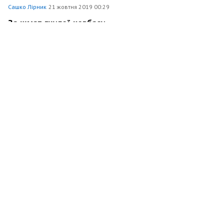
Сашко Лірник
21 жовтня 2019 00:29
За шмат гнилої ковбаси
Політика
21557
685
15
Сашко Лірник
31 липня 2019 23:48
Зелені мрії темного народу
Політика
16451
565
22
Сашко Лірник
6 липня 2019 12:01
Для чого вам Зеленський
Політика
9943
81
9