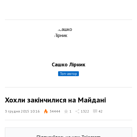
Сашко Лірник
топ-автор
Хохли закінчилися на Майдані
3 грудня 2015 10:16
34444
1
1322
42
Підписуйтесь на наш Telegram