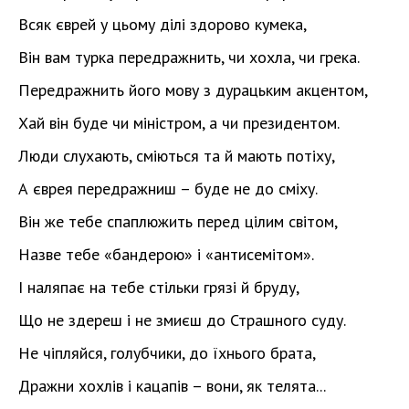
Всяк єврей у цьому ділі здорово кумекa,
Він вам турка передражнить, чи хохла, чи грека.
Передражнить його мову з дурацьким акцентом,
Хай він буде чи міністром, а чи президентом.
Люди слухають, сміються та й мають потіху,
А єврея передражниш – буде не до сміху.
Він же тебе спаплюжить перед цілим світом,
Назве тебе «бандерою» і «антисемітом».
І наляпає на тебе стільки грязі й бруду,
Що не здереш і не змиєш до Страшного суду.
Не чіпляйся, голубчики, до їхнього брата,
Дражни хохлів і кацапів – вони, як телята...