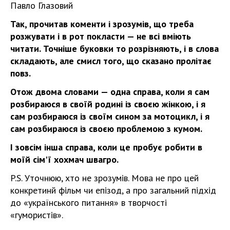
Павло Глазовий
Так, прочитав коменти і зрозумів, що треба
розжувати і в рот покласти — не всі вміють
читати. Точніше буковки то розрізняють, і в слова
складають, але смисл того, що сказано пролітає
повз.
Отож двома словами — одна справа, коли я сам
розбираюся в своїй родині із своєю жінкою, і я
сам розбираюся із своїм сином за мотоцикл, і я
сам розбираюся із своєю проблемою з кумом.
І зовсім інша справа, коли це пробує робити в
моїй сім'ї хохмач швагро.
P.S. Уточнюю, хто не зрозумів. Мова не про цей
конкретинй фільм чи епізод, а про загальний підхід
до «українського питання» в творчості
«гумористів».