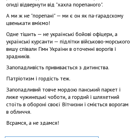
огиді відвернути від "хахла порепаного".
А ми ж не "порепані" — ми є он як па-гарадскому
цвенькати вміємо!
Одне тішить — не українські бойові офіцери, а
українські курсанти — підлітки військово-морського
вишу співали Гімн України в оточенні ворогів і
зрадників.
Запопадливість прививається з дитинства.
Патріотизм і гордість теж.
Запопадливий товче мордою панський паркет і
лиже чужинецькі чоботи, а гордий і шляхетний
стоїть в обороні своєї Вітчизни і сміється ворогам
в обличчя.
Всрамся, а не здамся!