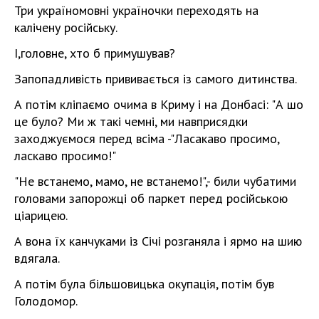
Три україномовні україночки переходять на
калічену російську.
І,головне, хто б примушував?
Запопадливість прививається із самого дитинства.
А потім кліпаємо очима в Криму і на Донбасі: "А шо
це було? Ми ж такі чемні, ми навприсядки
заходжуємося перед всіма -"Ласакаво просимо,
ласкаво просимо!"
"Не встанемо, мамо, не встанемо!",- били чубатими
головами запорожці об паркет перед російською
ціарицею.
А вона їх канчуками із Січі розганяла і ярмо на шию
вдягала.
А потім була більшовицька окупація, потім був
Голодомор.