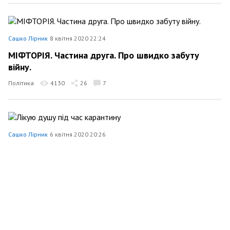
Сашко Лірник
8 квітня 2020 22:24
МІФТОРІЯ. Частина друга. Про швидко забуту
війну.
Політика
4130
26
7
Сашко Лірник
6 квітня 2020 20:26
Лікую душу під час карантину
Суспільство
3655
199
2
Сашко Лірник
13 січня 2020 09:35