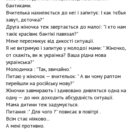
бантиками.
Вчителька нахиляється до неї і запитує: І как тєбья
завут, дєточка?"
Друга жіночка теж звертається до малої: "І кто нам
такіє красівиє бантікі павязал?"
Мене пересмикує від дикості ситуації.
Я не витримую і запитую у молодої мами: " Жіночко,
от скажіть, ви ж українка? Ваша рідна мова
українська?"
Молодичка : "Так, звичайно."
Питаю у жіночок — вчительок: " А ви чому раптом
перейшли на російську мову?"
Жіночки завмирають і здивовано дивляться одна на
одну — до них доходить абсурдність ситуації.
Мама дитини теж задумується.
Питання :" Для чого ?" повисає в повітрі .
Всім стає ніяково...
А мені противно.