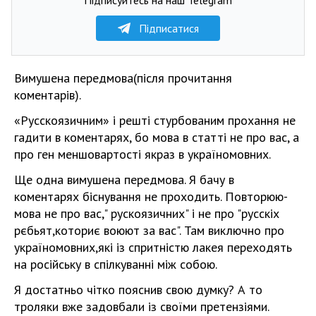
Підписатися
Вимушена передмова(після прочитання
коментарів).
«Русскоязичним» і решті стурбованим прохання не
гадити в коментарях, бо мова в статті не про вас, а
про ген меншовартості якраз в україномовних.
Ще одна вимушена передмова. Я бачу в
коментарях біснування не проходить. Повторюю-
мова не про вас," рускоязичних" і не про "русскіх
рєбьят,коториє воюют за вас". Там виключно про
україномовних,які із спритністю лакея переходять
на російську в спілкуванні між собою.
Я достатньо чітко пояснив свою думку? А то
троляки вже задовбали із своїми претензіями.