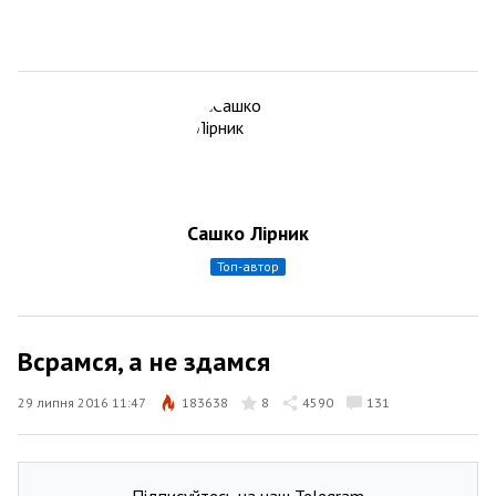
Сашко Лірник
топ-автор
Всрамся, а не здамся
29 липня 2016 11:47
183638
8
4590
131
Підписуйтесь на наш Telegram