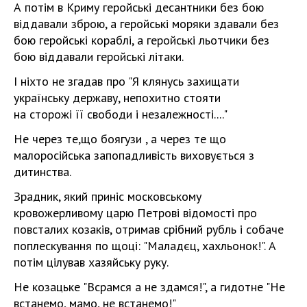
А потім в Криму геройські десантники без бою
віддавали зброю, а геройські моряки здавали без
бою геройські кораблі, а геройські льотчики без
бою віддавали геройські літаки.
І ніхто не згадав про "Я клянусь захищати
українську державу, непохитно стояти
на сторожі її свободи і незалежності...."
Не через те,що боягузи , а через те що
малоросійська запопадливість виховується з
дитинства.
Зрадник, який приніс московському
кровожерливому царю Петрові відомості про
повсталих козаків, отримав срібний рубль і собаче
поплескування по щоці: "Маладєц, хахльонок!". А
потім цілував хазяйську руку.
Не козацьке "Всрамся а не здамся!", а гидотне "Не
встанемо, мамо, не встанемо!"