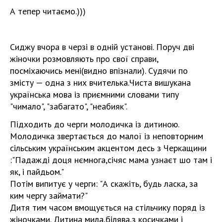
А тепер читаємо.)))
Сиджу вчора в черзі в одній установі. Поруч дві
жіночки розмовляють про свої справи,
посміхаючись мені(видно впізнали). Судячи по
змісту — одна з них вчителька.Чиста вишукана
українська мова із приємними словами типу
"чимало", "забагато", "неабияк".
Підходить до черги молодичка із дитиною.
Молодичка звертається до малої із неповторним
сільським українським акцентом десь з Черкащини
:"Падажді доця нємнога,січяс мама узнаєт шо там і
як, і пайдьом."
Потім випитує у черги: "А скажіть, бу
дь ласка, за
ким чергу займати?"
Дитя тим часом вмощується на стільчику поряд із
жіночками. Дитина мила,білява,з косичками і