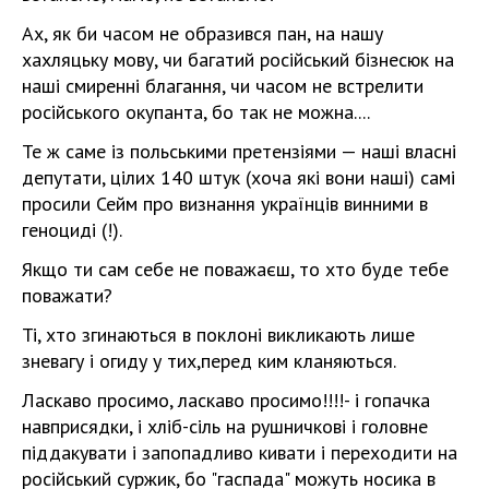
Ах, як би часом не образився пан, на нашу
хахляцьку мову, чи багатий російський бізнесюк на
наші смиренні благання, чи часом не встрелити
російського окупанта, бо так не можна....
Те ж саме із польськими претензіями — наші власні
депутати, цілих 140 штук (хоча які вони наші) самі
просили Сейм про визнання українців винними в
геноциді (!).
Якщо ти сам себе не поважаєш, то хто буде тебе
поважати?
Ті, хто згинаються в поклоні викликають лише
зневагу і огиду у тих,перед ким кланяються.
Ласкаво просимо, ласкаво просимо!!!!- і гопачка
навприсядки, і хліб-сіль на рушничкові і головне
піддакувати і запопадливо кивати і переходити на
російський суржик, бо "гаспада" можуть носика в