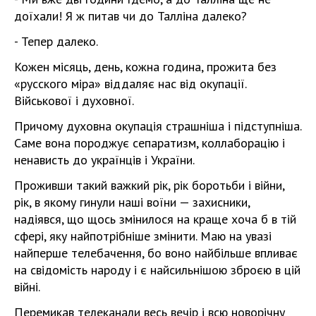
доїхали! Я ж питав чи до Талліна далеко?
- Тепер далеко.
Кожен місяць, день, кожна година, прожита без
«русского міра» віддаляє нас від окупації.
Військової і духовної.
Причому духовна окупація страшніша і підступніша.
Саме вона породжує сепаратизм, коллаборацію і
ненависть до українців і України.
Проживши такий важкий рік, рік боротьби і війни,
рік, в якому гинули наші воїни — захисники,
надіявся, що щось змінилося на краще хоча б в тій
сфері, яку найпотрібніше змінити. Маю на увазі
найперше телебачення, бо воно найбільше впливає
на свідомість народу і є найсильнішою зброєю в цій
війні.
Перемикав телеканали весь вечір і всю новорічну