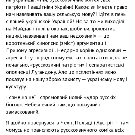
патріоти і защітніки Украіни! Какоє ви імєєтє право
нам навязивать вашу сєльськую мову?! Ідітє в пєнь
с вашей украінской Украіной! Нє за то ми виходілі
на Майдан і гнілі в окопах, шоби ви,проклятиє
нацикі, навязивалі нам ваш нєдоязик!» — це
коротенький синопсис (зміст) аргументації.
Причому агресивної . Недарма корінь однаковий —
агресія. І тут в радісному екстазі сплітаються, як не
печально, «русскозичні патріоти» і сепаратистські
ополченці Лугандону. Але це «сплетіння» ясно
показує на нашу зброю захисту — українську мову і
культуру.
І саме на неї і спрямоваий новий «удар русскіх
богов». Небезпечний тим, що повзучий і
замаскований.
Я щойно повернувся із Чехії, Польщі і Австрії — там
чомусь не транслюють русскоязичного коміка всіх