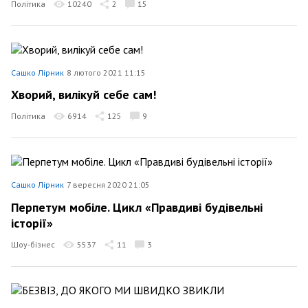
Політика
10240
2
15
Сашко Лірник
8 лютого 2021 11:15
Хворий, вилікуй себе сам!
Політика
6914
125
9
Сашко Лірник
7 вересня 2020 21:05
Перпетум мобіле. Цикл «Правдиві будівельні
історії»
Шоу-бізнес
5537
11
3