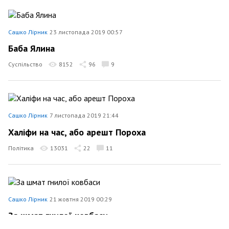
Сашко Лірник
23 листопада 2019 00:57
Баба Ялина
Суспільство
8152
96
9
Сашко Лірник
7 листопада 2019 21:44
Халіфи на час, або арешт Пороха
Політика
13031
22
11
Сашко Лірник
21 жовтня 2019 00:29
За шмат гнилої ковбаси