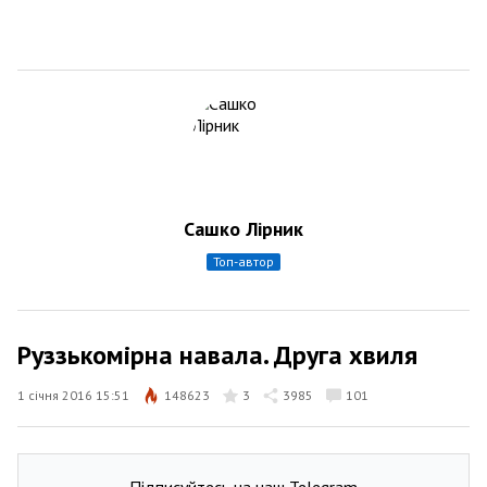
Сашко Лірник
топ-автор
Руззькомірна навала. Друга хвиля
1 січня 2016 15:51
148623
3
3985
101
Підписуйтесь на наш Telegram