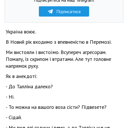
Підписатися
Україна воює.
В Новий рік входимо з впевненістю в Перемозі.
Ми вистояли і вистоїмо. Всупереч агресорам.
Помалу, із скрипом і втратами. Але тут головне
напрямок руху.
Як в анекдоті:
- До Талліна далеко?
- Ні.
- То можна на вашого воза сісти? Підвезете?
- Сідай.
- Ми вже дві години їдемо, а до Талліна ще не