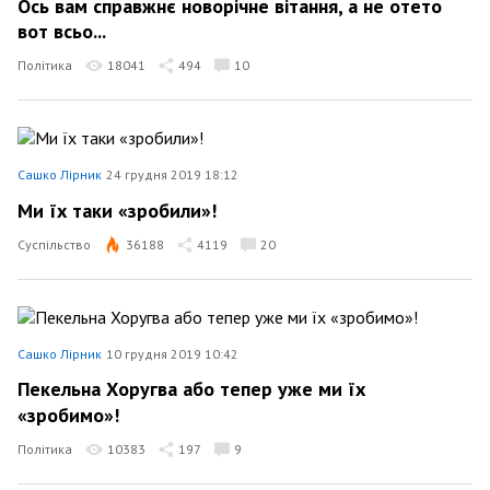
Ось вам справжнє новорічне вітання, а не отето
вот всьо...
Політика
18041
494
10
Сашко Лірник
24 грудня 2019 18:12
Ми їх таки «зробили»!
Суспільство
36188
4119
20
Сашко Лірник
10 грудня 2019 10:42
Пекельна Хоругва або тепер уже ми їх
«зробимо»!
Політика
10383
197
9