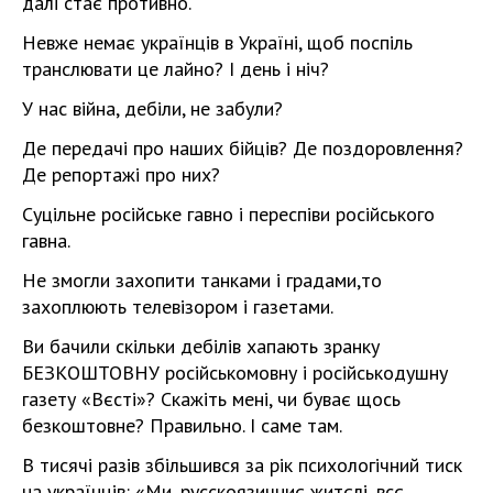
далі стає противно.
Невже немає українців в Україні, щоб поспіль
транслювати це лайно? І день і ніч?
У нас війна, дебіли, не забули?
Де передачі про наших бійців? Де поздоровлення?
Де репортажі про них?
Суцільне російське гавно і переспіви російського
гавна.
Не змогли захопити танками і градами,то
захоплюють телевізором і газетами.
Ви бачили скільки дебілів хапають зранку
БЕЗКОШТОВНУ російськомовну і російськодушну
газету «Вєсті»? Скажіть мені, чи буває щось
безкоштовне? Правильно. І саме там.
В тисячі разів збільшився за рік психологічний тиск
на українців: «Ми, русскоязичниє житєлі, всє