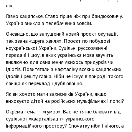
ніч.
Гавно кацапське. Стало гірше ніж при бандюковичу.
Україна зникла з телебачення зовсім.
Очевидно, що запущений новий проект окупації,
так звана «друга хвиля». Проект по побудові
неукраїнської України. Суцільні русскоязичні
передачі і шоу, в яких українська мова звучить
виключно для означення якихось придурків чи
ідіотів. Повитягали з нафталіну всяких кацапських
ідолів і решту гавна. Ніби не існує в природі такого
явища як переклад і дублювання.
Як ви хочете мати захисників України, якщо
виховуєте дітей на російських мульфільмах і попсі?
Окрема тема — «гумор». Вас не тягне блювати від
суцільної «кварталізації» українського
інформаційного простору? Спочатку ніби і нічого, а