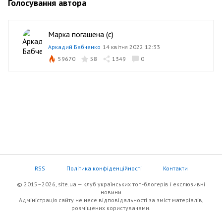
Голосування автора
Марка погашена (с)
Аркадий Бабченко
14 квітня 2022 12:33
59670
58
1349
0
RSS
Політика конфіденційності
Контакти
© 2015–2026, site.ua — клуб українських топ-блогерів i екслюзивнi
новини
Адміністрація сайту не несе відповідальності за зміст матеріалів,
розміщених користувачами.