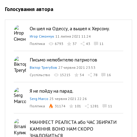
Голосування автора
Он шел на Одессу, а вышел к Херсону.
Игор Сімончук
11 липня 2021 11:24
Політика
6793
37
43
11
Письмо нелюбителю патриотов
Віктор Трегубов
27 червня 2021 23:53
Суспільство
15215
54
78
16
Я не пойду на парад.
Serg Marco
25 червня 2021 22:26
Політика
31174
101
1281
11
МАНІФЕСТ РЕАЛІСТА або ЧАС ЗБИРАТИ
КАМІННЯ. ВОНО НАМ СКОРО
ЗНАДОБИТЬСЯ