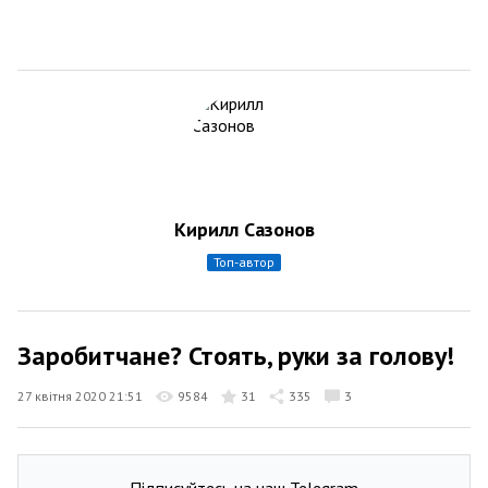
Кирилл Сазонов
топ-автор
Заробитчане? Стоять, руки за голову!
27 квітня 2020 21:51
9584
31
335
3
Підписуйтесь на наш Telegram