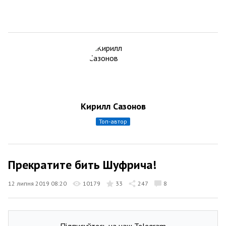
Кирилл Сазонов
топ-автор
Прекратите бить Шуфрича!
12 липня 2019 08:20
10179
33
247
8
Підписуйтесь на наш Telegram