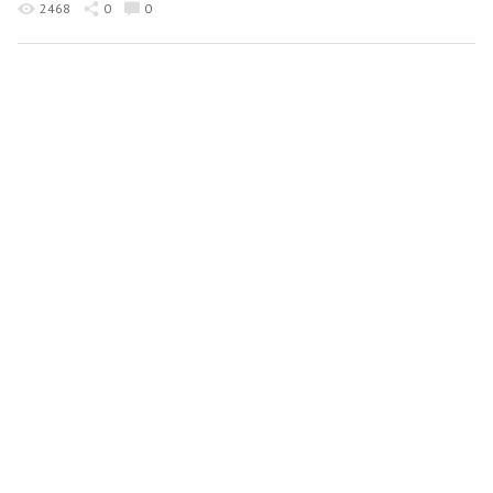
2468
0
0
Кирилл Сазонов
21 квітня 2025 09:58
Наступление на Константиновку
2444
0
0