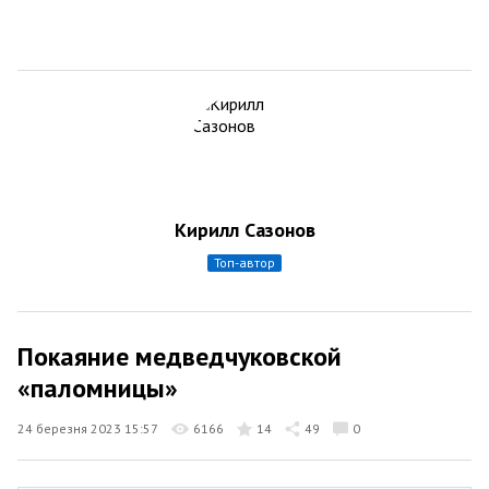
Кирилл Сазонов
топ-автор
Покаяние медведчуковской
«паломницы»
24 березня 2023 15:57
6166
14
49
0