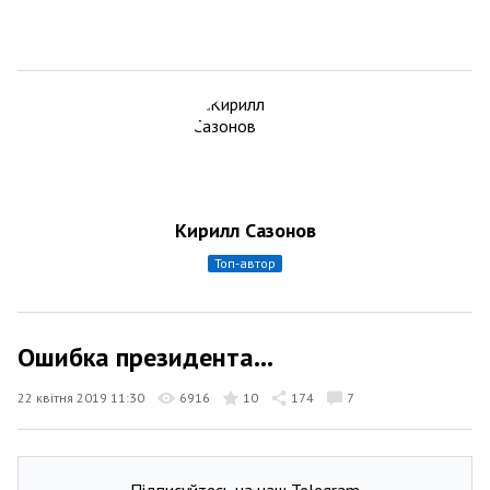
Кирилл Сазонов
топ-автор
Ошибка президента...
22 квітня 2019 11:30
6916
10
174
7
Підписуйтесь на наш Telegram