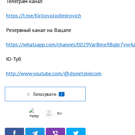
Телеграм-канал
https://t.me/Kirilovolodimirovich
Резервный канал на Вацапе
https://whatsapp.com/channel/0029VarBmx9Bqbr7vw4
Ю-Туб
http://www.youtube.com/@donetskiecom
Голосувати
2
Всі