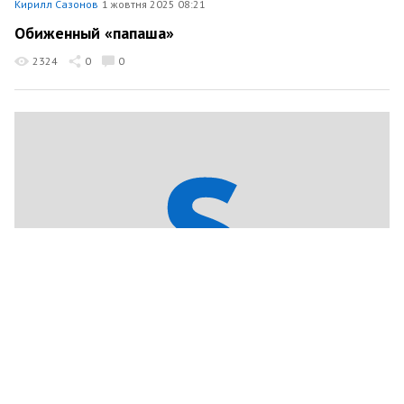
Кирилл Сазонов
1 жовтня 2025 08:21
Обиженный «папаша»
2324
0
0
Кирилл Сазонов
29 вересня 2025 12:18
Москва отказалась от переговоров