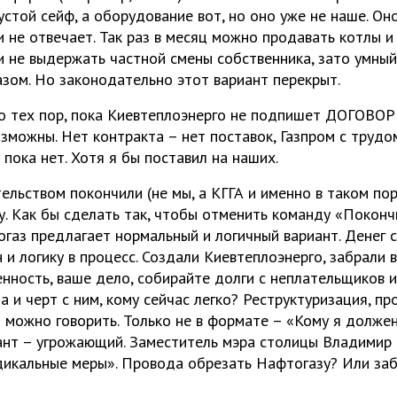
пустой сейф, а оборудование вот, но оно уже не наше. О
 не отвечает. Так раз в месяц можно продавать котлы и
 и не выдержать частной смены собственника, зато умный
азом. Но законодательно этот вариант перекрыт.
о тех пор, пока Киевтеплоэнерго не подпишет ДОГОВОР
зможны. Нет контракта – нет поставок, Газпром с трудом
 пока нет. Хотя я бы поставил на наших.
ельством покончили (не мы, а КГГА и именно в таком пор
у. Как бы сделать так, чтобы отменить команду «Поконч
огаз предлагает нормальный и логичный вариант. Денег с
 и логику в процесс. Создали Киевтеплоэнерго, забрали 
ность, ваше дело, собирайте долги с неплательщиков и 
а и черт с ним, кому сейчас легко? Реструктуризация, п
м можно говорить. Только не в формате – «Кому я долже
ант – угрожающий. Заместитель мэра столицы Владимир 
дикальные меры». Провода обрезать Нафтогазу? Или за