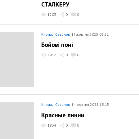
СТАЛКЕРУ
1203
0
0
Кирилл Сазонов
17 жовтня 2025 06:51
Бойові поні
2052
0
0
Кирилл Сазонов
14 жовтня 2025 13:15
Красные линии
1834
0
0