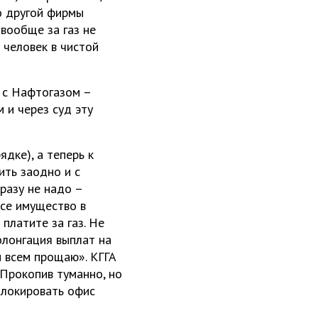
но другой фирмы
 вообще за газ не
 человек в чистой
 с Нафтогазом –
 и через суд эту
ядке), а теперь к
ить заодно и с
разу не надо –
все имущество в
платите за газ. Не
ролонгация выплат на
н всем прощаю». КГГА
Прокопив туманно, но
блокировать офис