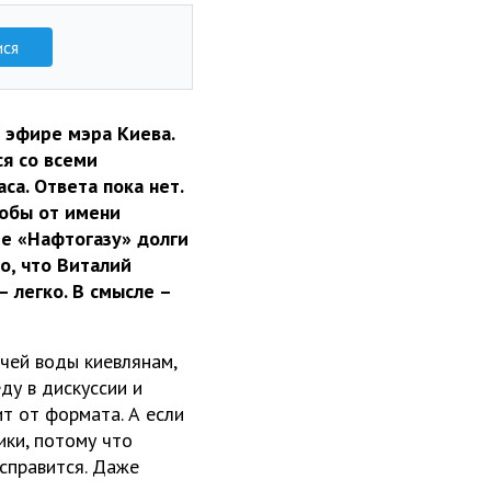
ися
 эфире мэра Киева.
ся со всеми
са. Ответа пока нет.
кобы от имени
ще «Нафтогазу» долги
то, что Виталий
 легко. В смысле –
чей воды киевлянам,
ду в дискуссии и
ит от формата. А если
ики, потому что
справится. Даже