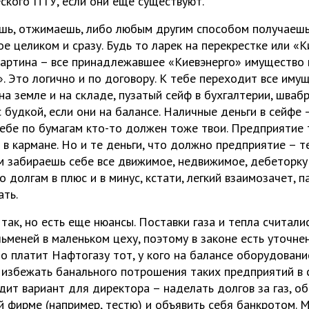
ского ПТУ, если они еще существуют.
аешь, отжимаешь, либо любым другим способом получае
е целиком и сразу. Будь то ларек на перекрестке или «К
картина – все принадлежавшее «Киевэнерго» имущество 
. Это логично и по договору. К тебе переходит все имущ
 на земле и на складе, пузатый сейф в бухгалтерии, шва
с будкой, если они на балансе. Наличные деньги в сейфе –
тебе по бумагам кто-то должен тоже твои. Предприятие т
 в кармане. Но и те деньги, что должно предприятие – т
м забираешь себе все движимое, недвижимое, дебеторку
по долгам в плюс и в минус, кстати, легкий взаимозачет, 
ть.
так, но есть еще нюансы. Поставки газа и тепла считали
льменей в маленьком цеху, поэтому в законе есть уточне
о платит Нафтогазу тот, у кого на балансе оборудовани
избежать банального потрошения таких предприятий в с
дит вариант для директора – наделать долгов за газ, о
 фирме (например, тестю) и объявить себя банкротом. М