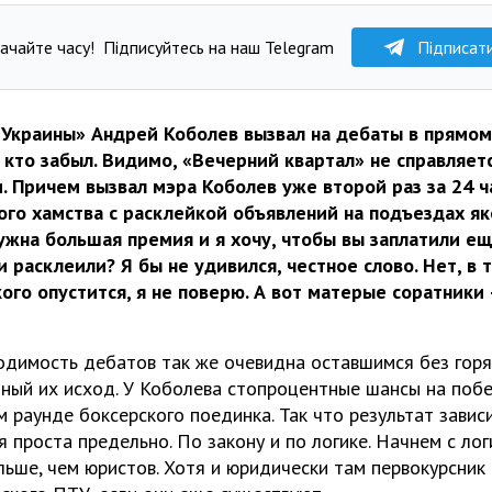
ачайте часу!
Підписуйтесь на наш Telegram
Підписат
 Украины» Андрей Коболев вызвал на дебаты в прямом
 кто забыл. Видимо, «Вечерний квартал» не справляет
Причем вызвал мэра Коболев уже второй раз за 24 ча
кого хамства с расклейкой объявлений на подъездах я
нужна большая премия и я хочу, чтобы вы заплатили е
 расклеили? Я бы не удивился, честное слово. Нет, в 
го опустится, я не поверю. А вот матерые соратники –
димость дебатов так же очевидна оставшимся без горя
тный их исход. У Коболева стопроцентные шансы на побе
 раунде боксерского поединка. Так что результат завис
я проста предельно. По закону и по логике. Начнем с лог
ьше, чем юристов. Хотя и юридически там первокурсник 