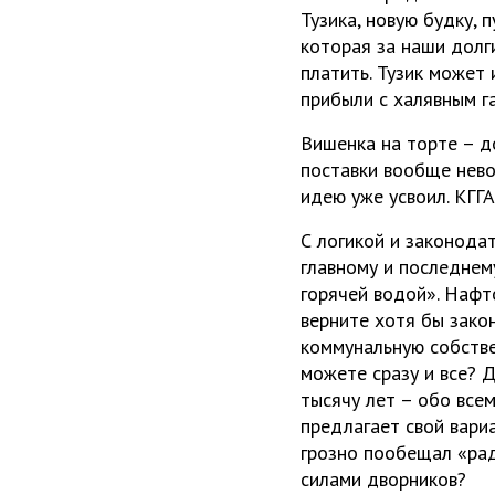
Тузика, новую будку, 
которая за наши долги
платить. Тузик может
прибыли с халявным г
Вишенка на торте – д
поставки вообще нево
идею уже усвоил. КГГА
С логикой и законодат
главному и последнем
горячей водой». Нафт
верните хотя бы закон
коммунальную собствен
можете сразу и все? Д
тысячу лет – обо все
предлагает свой вари
грозно пообещал «ра
силами дворников?