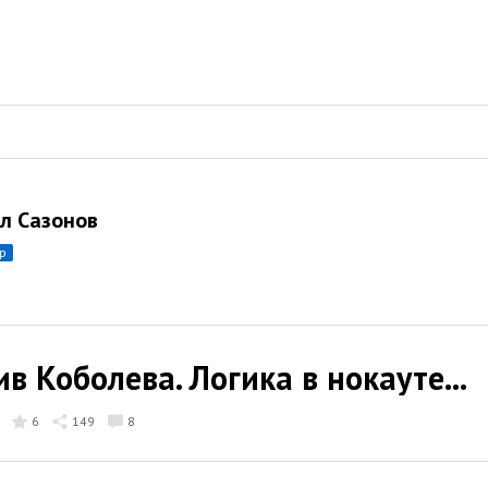
л Сазонов
ор
в Коболева. Логика в нокауте...
6
149
8