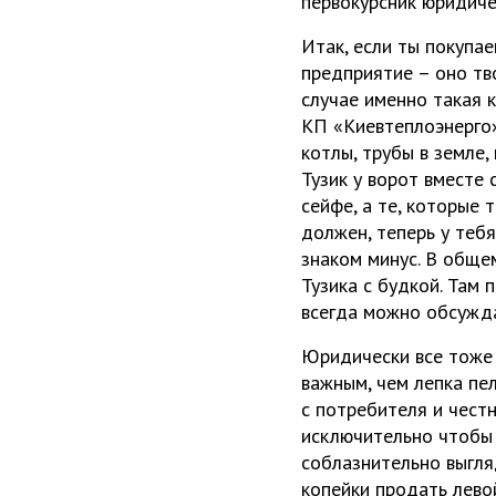
первокурсник юридиче
Итак, если ты покуп
предприятие – оно тво
случае именно такая 
КП «Киевтеплоэнерго»
котлы, трубы в земле,
Тузик у ворот вместе 
сейфе, а те, которые 
должен, теперь у тебя
знаком минус. В обще
Тузика с будкой. Там 
всегда можно обсужда
Юридически все тоже 
важным, чем лепка пе
с потребителя и честн
исключительно чтобы 
соблазнительно выгля
копейки продать левой