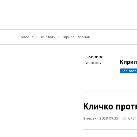
Головна
Всі блоги
Кирилл Сазонов
Кирил
топ-авт
Кличко проти
8 червня 2018 09:35
6784