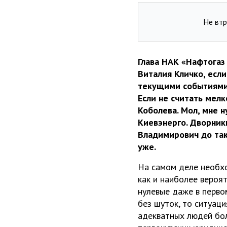
Не втр
Глава НАК «Нафтогаз
Виталия Кличко, если
текущими событиями. 
Если не считать мел
Коболева. Мол, мне 
Киевэнерго. Дворники
Владимирович до тако
уже.
На самом деле необхо
как и наиболее вероя
нулевые даже в первом
без шуток, то ситуаци
адекватных людей бол