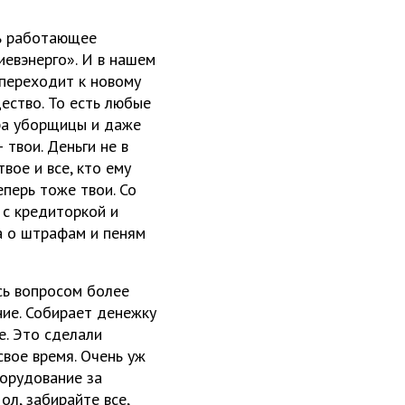
шь работающее
иевэнерго». И в нашем
переходит к новому
ество. То есть любые
бра уборщицы и даже
 твои. Деньги не в
вое и все, кто ему
еперь тоже твои. Со
 с кредиторкой и
па о штрафам и пеням
сь вопросом более
ние. Собирает денежку
е. Это сделали
вое время. Очень уж
борудование за
ол, забирайте все,