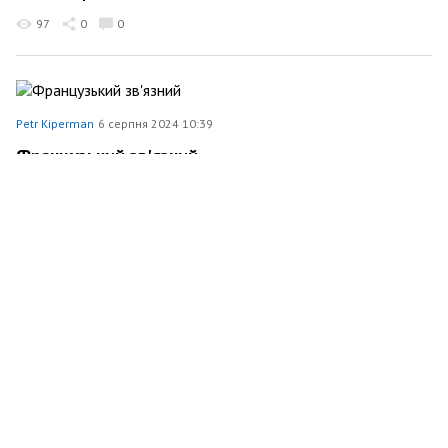
97
0
0
Petr Kiperman
6 серпня 2024 10:39
Французький зв'язний
152
0
0
Petr Kiperman
3 серпня 2024 17:53
Дуже страшний АМКУ
121
0
0