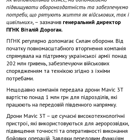
підвищувати обороноздатність та забезпечуємо
потреби, що рятують життя як військових, так і
цивільних»
, – зазначив
генеральний директор
ПГНК Віталій Дороган.
ПГНК регулярно допомагає Силам оборони. Від
початку повномасштабного вторгнення компанія
спрямувала на підтримку української армії понад
202 млн гривень, забезпечуючи військових
спорядженням та технікою згідно з їхніми
потребами.
Нещодавно компанія передала дрони Mavic 3T
вартістю понад 1 млн грн для підрозділів, які
працюють на передовій південного напрямку.
Дрони Mavic 3T – це сучасні високотехнологічні
пристрої, які використовуються для аеророзвідки,
підвищення точності та оперативності виконання
бойових операцій. Завдяки передовим функціям