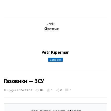
Petr Kiperman
sandbox
Газовики — ЗСУ
8 грудня 2024 23:37
87
1
0
0
Підписуйтесь на наш Telegram