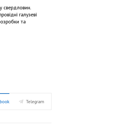
у свердловин.
ровідні галузеві
розробки та
book
Telegram