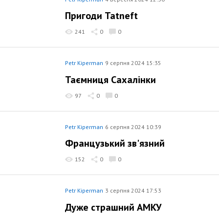
Пригоди Tatneft
241
0
0
Petr Kiperman
9 серпня 2024 15:35
Таємниця Сахалінки
97
0
0
Petr Kiperman
6 серпня 2024 10:39
Французький зв'язний
152
0
0
Petr Kiperman
3 серпня 2024 17:53
Дуже страшний АМКУ