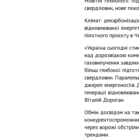
Новітні технології: пі
свердловин, нове поко
Клімат: декарбонізаці
відновлюваної енергет
пілотного проєкту в Ч
«Україна сьогодні сти
над дорозвідкою коме
газовилучення завдяки
більш глибокої підгот
свердловин. Паралельн
джерел енергоносіїв. 
генерації відновлюва
Віталій Дороган.
Обмін досвідом на та
конкурентоспроможними
через ворожі обстріл
трендами.