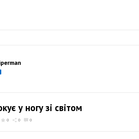
Kiperman
кує у ногу зі світом
0
0
0