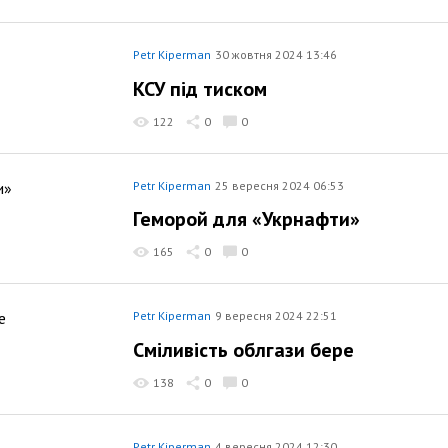
Petr Kiperman
30 жовтня 2024 13:46
КСУ під тиском
122
0
0
Petr Kiperman
25 вересня 2024 06:53
Геморой для «Укрнафти»
165
0
0
Petr Kiperman
9 вересня 2024 22:51
Сміливість облгази бере
138
0
0
Petr Kiperman
4 вересня 2024 12:30