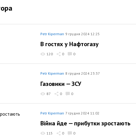
тора
Petr Kiperman
9 грудня 2024 12:25
В гостях у Нафтогазу
120
0
0
Petr Kiperman
8 грудня 2024 23:37
Газовики — ЗСУ
87
0
0
Petr Kiperman
7 грудня 2024 11:02
Війна йде — прибутки зростають
115
0
0