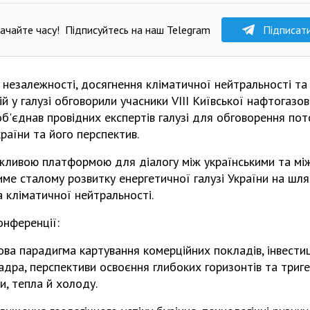
ачайте часу!
Підписуйтесь на наш Telegram
Підписат
 незалежності, досягнення кліматичної нейтральності т
ій у галузі обговорили учасники VIII Київської нафтогазо
б'єднав провідних експертів галузі для обговорення пот
країни та його перспектив.
жливою платформою для діалогу між українськими та м
ме сталому розвитку енергетичної галузі України на шл
 кліматичної нейтральності.
онференції:
ова парадигма картування комерційних покладів, інвестиц
дра, перспективи освоєння глибоких горизонтів та триг
и, тепла й холоду.