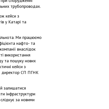
и при спорудженні
альних трубопроводах.
ож кейси з
ів у Катарі та
пільнота. Ми працюємо
фіцієнта нафто- та
компанії внаслідок
сті використання
ду та пошуку нових
ктичні кейси з
ий директор СП ПГНК
 й залишатися
ати інфраструктури
слідкує за новими