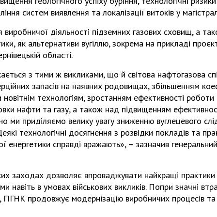
двищення геологічного успіху буріння, технологічні ризик
ління систем виявлення та локалізації витоків у магістр
я виробничої діяльності підземних газових сховищ, а так
ики, як альтернативи вугіллю, зокрема на прикладі проєкт
ернівецькій області.
кається з тими ж викликами, що й світова нафтогазова с
рційних запасів на наявних родовищах, збільшенням кое
 новітнім технологіям, зростанням ефективності роботи 
овки нафти та газу, а також над підвищенням ефективно
о ми приділяємо велику увагу зниженню вуглецевого слі
Деякі технологічні досягнення з розвідки покладів та пра
ної енергетики справді вражають», – зазначив генеральн
ких заходах дозволяє впроваджувати найкращі практики
 навіть в умовах військових викликів. Попри значні втр
и, ПГНК продовжує модернізацію виробничих процесів та 