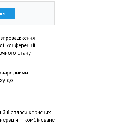
ися
а впровадження
вої конференції
очного стану
іжнародними
яху до
ійні атласи корисних
енерація – комбіноване