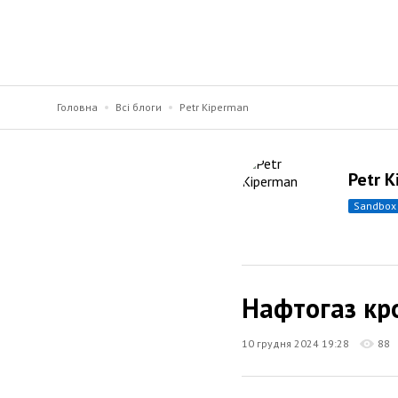
Головна
Всі блоги
Petr Kiperman
Petr 
sandbox
Нафтогаз кро
10 грудня 2024 19:28
88