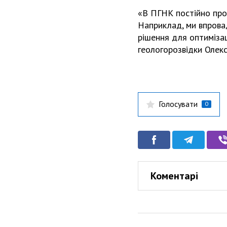
«В ПГНК постійно пров
Наприклад, ми впровад
рішення для оптиміза
геологорозвідки Оле
Голосувати
0
Коментарі