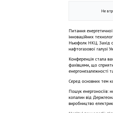
Не втр
Питання енергетичної
інноваційних технолог
Ньюфолк НКЦ. Захід о
нафтогазової галузі У
Конференція стала ва
фахівцями, що сприяти
енергонезалежності та
Серед основних тем к
Пошук енергоносіїв: н
копалин від Держгеона
виробництво електрик