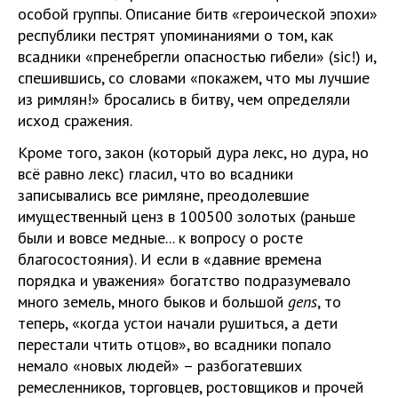
особой группы. Описание битв «героической эпохи»
республики пестрят упоминаниями о том, как
всадники «пренебрегли опасностью гибели» (sic!) и,
спешившись, со словами «покажем, что мы лучшие
из римлян!» бросались в битву, чем определяли
исход сражения.
Кроме того, закон (который дура лекс, но дура, но
всё равно лекс) гласил, что во всадники
записывались все римляне, преодолевшие
имущественный ценз в 100500 золотых (раньше
были и вовсе медные... к вопросу о росте
благосостояния). И если в «давние времена
порядка и уважения» богатство подразумевало
много земель, много быков и большой
gens
, то
теперь, «когда устои начали рушиться, а дети
перестали чтить отцов», во всадники попало
немало «новых людей» – разбогатевших
ремесленников, торговцев, ростовщиков и прочей