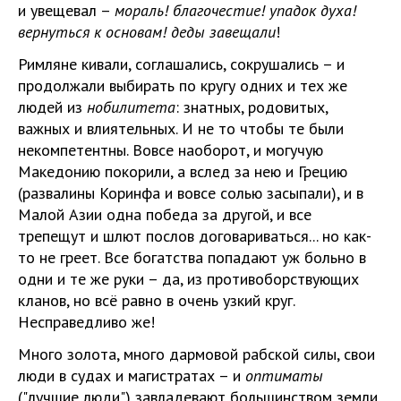
и увещевал –
мораль! благочестие! упадок духа!
вернуться к основам! деды завещали
!
Римляне кивали, соглашались, сокрушались – и
продолжали выбирать по кругу одних и тех же
людей из
нобилитета
: знатных, родовитых,
важных и влиятельных. И не то чтобы те были
некомпетентны. Вовсе наоборот, и могучую
Македонию покорили, а вслед за нею и Грецию
(развалины Коринфа и вовсе солью засыпали), и в
Малой Азии одна победа за другой, и все
трепещут и шлют послов договариваться... но как-
то не греет. Все богатства попадают уж больно в
одни и те же руки – да, из противоборствующих
кланов, но всё равно в очень узкий круг.
Несправедливо же!
Много золота, много дармовой рабской силы, свои
люди в судах и магистратах – и
оптиматы
("лучшие люди") завладевают большинством земли.