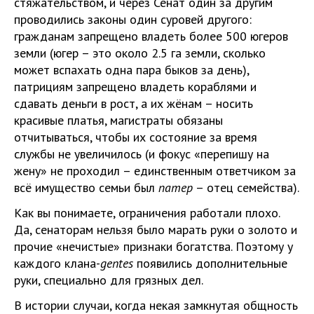
стяжательством, и через Сенат один за другим
проводились законы один суровей другого:
гражданам запрещено владеть более 500 югеров
земли (югер – это около 2.5 га земли, сколько
может вспахать одна пара быков за день),
патрициям запрещено владеть кораблями и
сдавать деньги в рост, а их жёнам – носить
красивые платья, магистраты обязаны
отчитываться, чтобы их состояние за время
службы не увеличилось (и фокус «перепишу на
жену» не проходил – единственным ответчиком за
всё имущество семьи был
патер
– отец семейства).
Как вы понимаете, ограничения работали плохо.
Да, сенаторам нельзя было марать руки о золото и
прочие «нечистые» признаки богатства. Поэтому у
каждого клана-
gentes
появились дополнительные
руки, специально для грязных дел.
В истории случаи, когда некая замкнутая общность