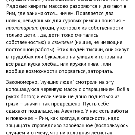
Рядовые квириты массово разоряются и двигают в
Рим, где занимаются... ничем. Появляется два
новых, невиданных для суровых римлян понятия –
пролетариат
(люди, у которых из собственности
только дети... да, дети тоже считались
собственностью) и
люмпены
(нищие, не имеющие
постоянной работы). Этих людей тысячи, они живут
в трущобах или буквально на улицах и готовы на
всё ради куска хлеба... или кружки пива... или
вообще возможности оторваться, заторчать.
Закономерно, "лучшие люди" смотрели на эту
копошащуюся червивую массу с отвращением. Всё в
руках богов; и если черни не дано подняться из
грязи – значит так предрешено. Пусть себе
сдыхают подальше, на Авентине. У нас есть заботы
и поважнее – Рим, как всегда, в опасности, надо
защищать справедливо завоёванное (воспользуюсь
случаем и отмечу, что ни холодная лесистая