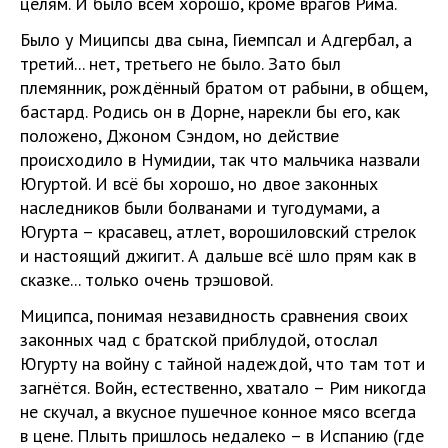
целям. И было всем хорошо, кроме врагов Рима.
Было у Миципсы два сына, Гиемпсал и Адгербал, а
третий... нет, третьего не было. Зато был
племянник, рождённый братом от рабыни, в общем,
бастард. Родись он в Дорне, нарекли бы его, как
положено, Джоном Сэндом, но действие
происходило в Нумидии, так что мальчика назвали
Югуртой. И всё бы хорошо, но двое законных
наследников были болванами и тугодумами, а
Югурта – красавец, атлет, ворошиловский стрелок
и настоящий джигит. А дальше всё шло прям как в
сказке... только очень трэшовой.
Миципса, понимая незавидность сравнения своих
законных чад с братской приблудой, отослал
Югурту на войну с тайной надеждой, что там тот и
загнётся. Войн, естественно, хватало – Рим никогда
не скучал, а вкусное пушечное конное мясо всегда
в цене. Плыть пришлось недалеко – в Испанию (где