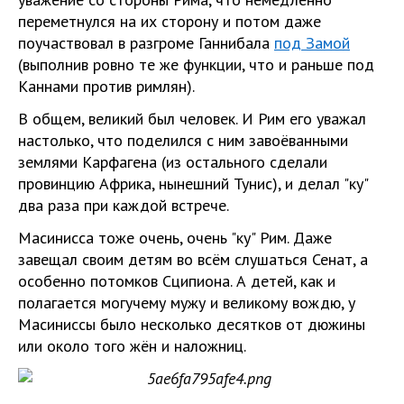
переметнулся на их сторону и потом даже
поучаствовал в разгроме Ганнибала
под Замой
(выполнив ровно те же функции, что и раньше под
Каннами против римлян).
В общем, великий был человек. И Рим его уважал
настолько, что поделился с ним завоёванными
землями Карфагена (из остального сделали
провинцию Африка, нынешний Тунис), и делал "ку"
два раза при каждой встрече.
Масинисса тоже очень, очень "ку" Рим. Даже
завещал своим детям во всём слушаться Сенат, а
особенно потомков Сципиона. А детей, как и
полагается могучему мужу и великому вождю, у
Масиниссы было несколько десятков от дюжины
или около того жён и наложниц.