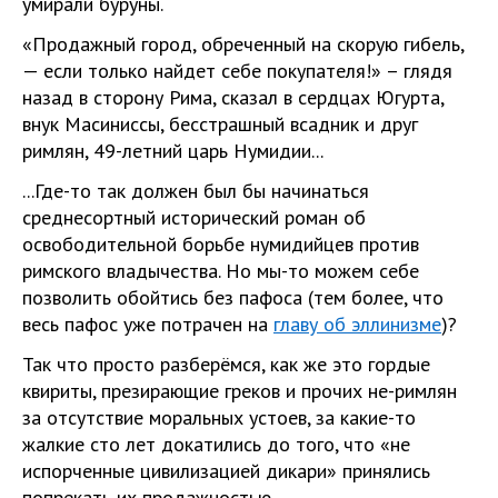
умирали буруны.
«Про­даж­ный город, обре­чен­ный на ско­рую гибель,
— если толь­ко най­дет себе поку­па­те­ля!» – глядя
назад в сторону Рима, сказал в сердцах Югурта,
внук Масиниссы, бесстрашный всадник и друг
римлян, 49-летний царь Нумидии...
...Где-то так должен был бы начинаться
среднесортный исторический роман об
освободительной борьбе нумидийцев против
римского владычества. Но мы-то можем себе
позволить обойтись без пафоса (тем более, что
весь пафос уже потрачен на
главу об эллинизме
)?
Так что просто разберёмся, как же это гордые
квириты, презирающие греков и прочих не-римлян
за отсутствие моральных устоев, за какие-то
жалкие сто лет докатились до того, что «не
испорченные цивилизацией дикари» принялись
попрекать их продажностью.