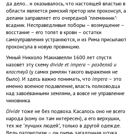
да дело... и оказывалось, что настоящей властью в
области является римский претор или проконсул, а
делами заправляет его очередной "племянник"-
всадник. Несправедливые поборы – возмущение –
восстание – его топят в крови – остатки
самоуправления устраняются, и из Рима присылают
проконсула в новую провинцию.
Умный Никколо Макиавелли 1600 лет спустя
назовёт эту схему
divide
et
impera
–
разделяй и
властвуй
(у самих римлян такого выражения не
было). И здесь важно понимать, что
impera
– это
именно военное подавление, власть полководца
над завоёванными землями, а вовсе не управление
чиновника.
Divide
тоже не без подвоха. Касалось оно не всего
народа (кому он там интересен), а его верхушки,
тех же "лучших людей", только в другой одежде.
Ведь патриотизм – он очень загадочная штука.