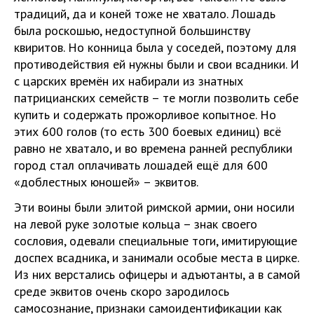
традиций, да и коней тоже не хватало. Лошадь
была роскошью, недоступной большинству
квиритов. Но конница была у соседей, поэтому для
противодействия ей нужны были и свои всадники. И
с царских времён их набирали из знатных
патрицианских семейств – те могли позволить себе
купить и содержать прожорливое копытное. Но
этих 600 голов (то есть 300 боевых единиц) всё
равно не хватало, и во времена ранней республики
город стал оплачивать лошадей ещё для 600
«доблестных юношей» – эквитов.
Эти воины были элитой римской армии, они носили
на левой руке золотые кольца – знак своего
сословия, одевали специальные тоги, имитирующие
доспех всадника, и занимали особые места в цирке.
Из них верстались офицеры и адъютанты, а в самой
среде эквитов очень скоро зародилось
самосознание, признаки самоидентификации как