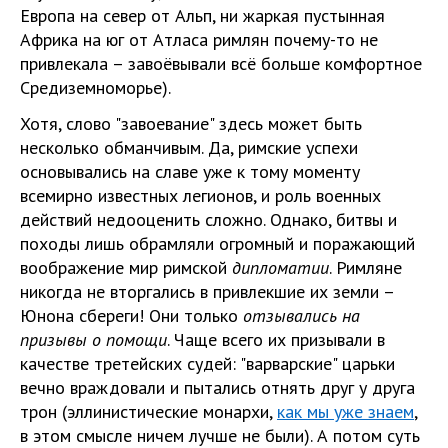
Европа на север от Альп, ни жаркая пустынная
Африка на юг от Атласа римлян почему-то не
привлекала – завоёвывали всё больше комфортное
Средиземноморье).
Хотя, слово "завоевание" здесь может быть
несколько обманчивым. Да, римские успехи
основывались на славе уже к тому моменту
всемирно известных легионов, и роль военных
действий недооценить сложно. Однако, битвы и
походы лишь обрамляли огромный и поражающий
воображение мир римской
дипломатии
. Римляне
никогда не вторгались в привлекшие их земли –
Юнона сбереги! Они только
отзывались на
призывы о помощи
. Чаще всего их призывали в
качестве третейских судей: "варварские" царьки
вечно враждовали и пытались отнять друг у друга
трон (эллинистические монархи,
как мы уже знаем
,
в этом смысле ничем лучше не были). А потом суть