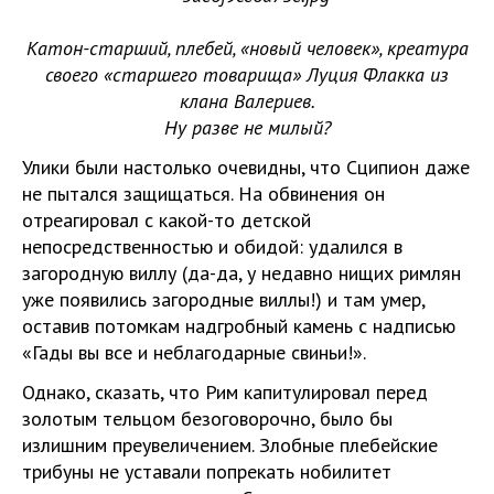
Катон-старший, плебей, «новый человек», креатура
своего «старшего товарища» Луция Флакка из
клана Валериев.
Ну разве не милый?
Улики были настолько очевидны, что Сципион даже
не пытался защищаться. На обвинения он
отреагировал с какой-то детской
непосредственностью и обидой: удалился в
загородную виллу (да-да, у недавно нищих римлян
уже появились загородные виллы!) и там умер,
оставив потомкам надгробный камень с надписью
«Гады вы все и неблагодарные свиньи!».
Однако, сказать, что Рим капитулировал перед
золотым тельцом безоговорочно, было бы
излишним преувеличением. Злобные плебейские
трибуны не уставали попрекать нобилитет