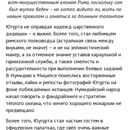
всем могущественным кланам Рима, поскольку сам
был жутко беден – не хотел, видите ли, жить по
новым правилам и гоняться за длинным талантом
Югурта не оправдал надежд царственного
дядюшки – и выжил. Более того, стал любимцем
римского полководца (астральная связь между
внуками, не иначе) – и не на эллинистический
манер, а за отменное знание уставов караульной и
гарнизонной службы, а также смелость и
рассудительность при выполнении боевых заданий.
В Нумидию к Миципсе понеслись восторженные
отзывы, лайки и репосты фотографий Югурты на
фоне побеждённых испанцев. Нумидийский народ
начал говорить о фандрайзинге и стратегии
тёплого океана, что ничего хорошего монархии не
предвещало.
Более того, Юугурта стал частым гостем в
офицерских палатках, где свёл очень важные