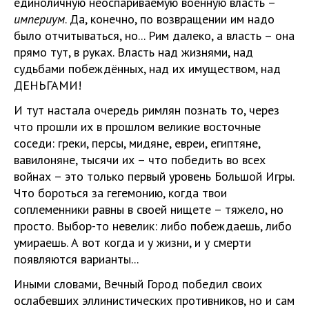
единоличную неоспариваемую военную власть –
империум
. Да, конечно, по возвращении им надо
было отчитываться, но... Рим далеко, а власть – она
прямо тут, в руках. Власть над жизнями, над
судьбами побеждённых, над их имуществом, над
ДЕНЬГАМИ!
И тут настала очередь римлян познать то, через
что прошли их в прошлом великие восточные
соседи: греки, персы, мидяне, евреи, египтяне,
вавилоняне, тысячи их – что победить во всех
войнах – это только первый уровень Большой Игры.
Что бороться за гегемонию, когда твои
соплеменники равны в своей нищете – тяжело, но
просто. Выбор-то невелик: либо побеждаешь, либо
умираешь. А вот когда и у жизни, и у смерти
появляются варианты...
Иными словами, Вечный Город победил своих
ослабевших эллинистических противников, но и сам