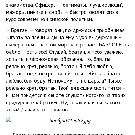
знакомства. Офицеры – оптиматы, "лучшие люди",
мажоры, циники и снобы – быстро вводят его в
курс современной римской политики.
– Братан, – говорят они, по-дружески приобнимая
Югурту за плечи и дыша ему в ухо выдержанным
фалернским, – в этом мире всё решает БАБЛО! Есть
бабло – есть всё! Слушай, братан, я тебя уважаю,
хоть ты и чёрножопая обезьяна. Но, бля, ты
реально крут, реально, братан. Я тебя люблю,
братан... не, я не грек какой-то, я тебя как брата
люблю, бля буду. Ну почему ты не царь, а? Ты же
реально крут, братан. Твой дядюшка скопытится –
и нам придётся в сенате слушать кого-то из твоих
придурошных братьев. Ну, спрашивается, какого
хера? Давай я тебе налью...
Римские матроны хвастаются знакомством с