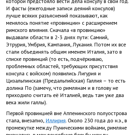
которой предстояло вести дела консулу в свой год.
И фасты (ежегодные записи деяний консулов)
лучше всяких разъяснений показывают, как
менялось понятие «провинции» с расширением
римского влияния. Сначала «в провинцию»
выдавали области в 2-3 днях пути: Самний,
Этрурия, Умбрия, Кампания, Лукания. Потом их все
стали объединять общим именем Италия, зато в
списке провинций (то есть, подчёркиваю,
проблемных областей, требующих присутствия
консула с войском) появились Лигурия и
Цизальпинская (Предальпийская) Галлия – то есть
долина По (замечу, что римлянам и в голову не
приходило считать её Италией, ведь там уже два
века жили галлы).
Первой провинцией вне Аппенинского полуострова
стала, внезапно,
Иллирия
. Около 230 года до н.э., в
промежутке между Пуническими войнами, римляне
вмешались в междоусобную борьбу между