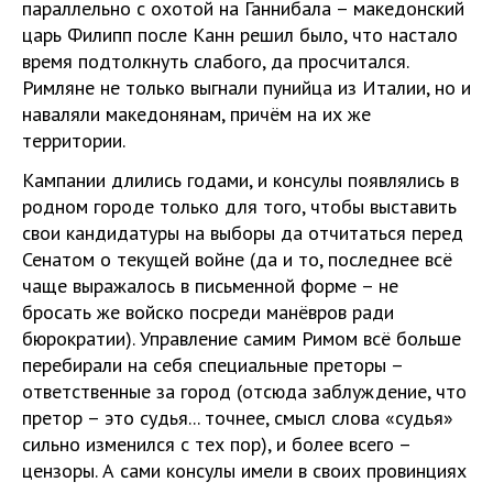
параллельно с охотой на Ганнибала – македонский
царь Филипп после Канн решил было, что настало
время подтолкнуть слабого, да просчитался.
Римляне не только выгнали пунийца из Италии, но и
наваляли македонянам, причём на их же
территории.
Кампании длились годами, и консулы появлялись в
родном городе только для того, чтобы выставить
свои кандидатуры на выборы да отчитаться перед
Сенатом о текущей войне (да и то, последнее всё
чаще выражалось в письменной форме – не
бросать же войско посреди манёвров ради
бюрократии). Управление самим Римом всё больше
перебирали на себя специальные преторы –
ответственные за город (отсюда заблуждение, что
претор – это судья... точнее, смысл слова «судья»
сильно изменился с тех пор), и более всего –
цензоры. А сами консулы имели в своих провинциях