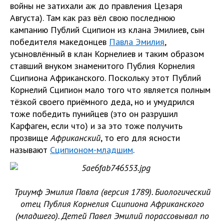
войны не затихали аж до правления Цезаря
Августа). Там как раз вёл свою последнюю
кампанию Публий Сципион из клана Эмилиев, сын
победителя македонцев
Павла Эмилия
,
усыновлённый в клан Корнелиев и таким образом
ставший внуком знаменитого Публия Корнелия
Сципиона Африканского. Поскольку этот Публий
Корнелий Сципион мало того что является полным
тёзкой своего приёмного деда, но и умудрился
тоже победить пунийцев (это он разрушил
Карфаген, если что) и за это тоже получить
прозвище
Африканский
, то его для ясности
называют
Сципионом-младшим
.
Триумф Эмилия Павла (версия 1789). Биологический
отец Публия Корнелия Сципиона Африканского
(младшего). Детей Павел Эмилий порассовывал по