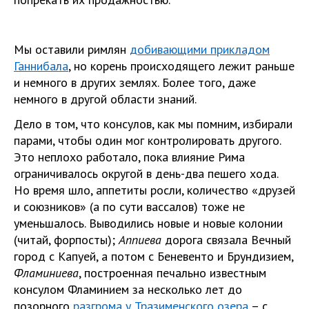
Мы оставили римлян
добивающими прикладом
Ганнибала
, но корень происходящего лежит раньше
и немного в других землях. Более того, даже
немного в другой области знаний.
Дело в том, что консулов, как мы помним, избирали
парами, чтобы один мог контролировать другого.
Это неплохо работало, пока влияние Рима
ограничивалось округой в день-два пешего хода.
Но время шло, аппетиты росли, количество «друзей
и союзников» (а по сути вассалов) тоже не
уменьшалось. Выводились новые и новые колонии
(читай, форпосты);
Аппиева
дорога связала Вечный
город с Капуей, а потом с Беневенто и Брундизием,
Фламиниева
, построенная печально известным
консулом Фламинием за несколько лет до
позорного
разгрома у Тразименского озера
– с