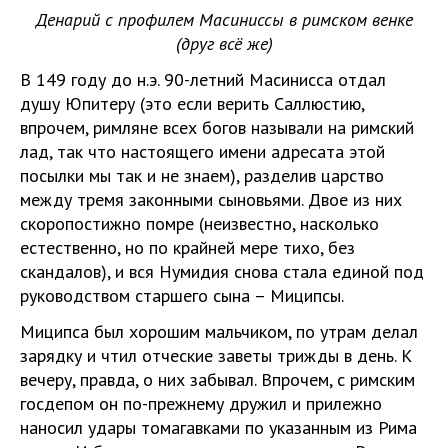
Денарий с профилем Масиниссы в римском венке
(друг всё же)
В 149 году до н.э. 90-летний Масинисса отдал
душу Юпитеру (это если верить Саллюстию,
впрочем, римляне всех богов называли на римский
лад, так что настоящего имени адресата этой
посылки мы так и не знаем), разделив царство
между тремя законными сыновьями. Двое из них
скоропостижно помре (неизвестно, насколько
естественно, но по крайней мере тихо, без
скандалов), и вся Нумидия снова стала единой под
руководством старшего сына – Миципсы.
Миципса был хорошим мальчиком, по утрам делал
зарядку и чтил отческие заветы трижды в день. К
вечеру, правда, о них забывал. Впрочем, с римским
госдепом он по-прежнему дружил и прилежно
наносил удары томагавками по указанным из Рима