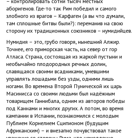
– контролировать сотни тысяч местных
аборигенов. Где-то так Рим победил и самого
злобного из врагов – Карфаген (а вы что думали,
там сплошные битвы были?): переманив на свою
сторону их традиционных союзников – нумидийцев.
Нумидия – это, грубо говоря, нынешний Алжир.
Точнее, его приморская часть, на север от гор
Атласа. Страна, состоящая из жаркой пустыни и
необычайно плодородных речных долин,
славящаяся своими всадниками, умевшими
управлять лошадьми без узды, одними лишь
ногами. Во времена Второй Пунической их царь
Масинисса со своими людьми был надёжным
товарищем Ганнибала, одним из авторов победы
под Каннами и многих других. А потом, во время
кампании в Испании, познакомился с молодым
Публием Корнелием Сципионом (будущим
Африканским) – и внезапно почувствовал такое
уважение со стороны Рима, что немедленно