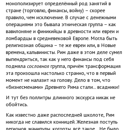
монополизирует определённый род занятий в
стране (торговлю, финансы, войну) – скорее
правило, чем исключение. В случае с денежными
операциями это бывала этническая группа – как
вавилоняне и финикийцы в древности или евреи и
ломбардцы в средневековой Европе. Могла быть
религиозная община – те же евреи или, в Новые
времена, кальвинисты. Рим даже в этом деле сумел
выпендриться, так как у него финансы под себя
подмяла
сословная
группа, причём трансформация
эта произошла настолько странно, что в первый
момент не налазит на голову. Дело в том, что
«бизнесменами» Древнего Рима стали... всадники!
И тут без поллитры длинного экскурса никак не
обойтись.
Как известно даже распоследней школоте, Рим
никогда не славился конницей. Железная поступь
легионов, манипулы, когорты, всё такое... Не было