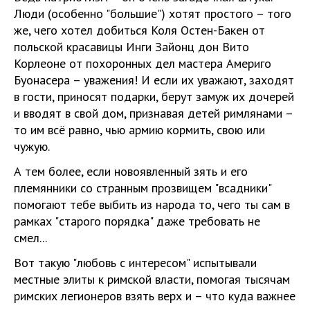
Люди (особенно "большие") хотят простого – того
же, чего хотел добиться Коля Остен-Бакен от
польской красавицы Инги Зайонц дон Вито
Корлеоне от похоронных дел мастера Америго
Буонасера – уважения! И если их уважают, заходят
в гости, приносят подарки, берут замуж их дочерей
и вводят в свой дом, признавая детей римлянами –
то им всё равно, чью армию кормить, свою или
чужую.
А тем более, если новоявленный зять и его
племянники со странным прозвищем "всадники"
помогают тебе выбить из народа то, чего ты сам в
рамках "старого порядка" даже требовать не
смел...
Вот такую "любовь с интересом" испытывали
местные элиты к римской власти, помогая тысячам
римских легионеров взять верх и – что куда важнее