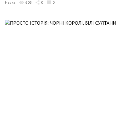
Наука
603
0
0
Алекс Хавр
9 серпня 2025 21:54
ПРОСТО ІСТОРІЯ: ЧОРНІ КОРОЛІ, БІЛІ СУЛТАНИ
Наука
499
0
0
Алекс Хавр
2 серпня 2025 22:06
ПРОСТО ІСТОРІЯ: ЧОРНИЙ ІСЛАМ
Наука
738
0
0
Алекс Хавр
26 липня 2025 21:53