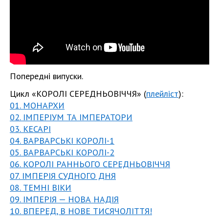
Попередні випуски.
Цикл «КОРОЛІ СЕРЕДНЬОВІЧЧЯ» (
плейліст
):
01. МОНАРХИ
02. ІМПЕРІУМ ТА ІМПЕРАТОРИ
03. КЕСАРІ
04. ВАРВАРСЬКІ КОРОЛІ-1
05. ВАРВАРСЬКІ КОРОЛІ-2
06. КОРОЛІ РАННЬОГО СЕРЕДНЬОВІЧЧЯ
07. ІМПЕРІЯ СУДНОГО ДНЯ
08. ТЕМНІ ВІКИ
09. ІМПЕРІЯ — НОВА НАДІЯ
10. ВПЕРЕД, В НОВЕ ТИСЯЧОЛІТТЯ!