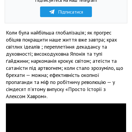
Підписатися
Коли була найбільша глобалізація; як прогрес
обіцяв покращити наше життя вже завтра; крах
світлих ідеалів ; переплетіння декадансу та
духовності; високодуховна Японія та тупі
ґайджини; наркоманія крокує світом; атеїсти та
сатаністи під артвогнем; коли стало зрозуміло, що
брехати — можна; ефективність окопної
пропаганди та міф по робітничу революцію — у
сімдесят п'ятому випуску «Просто Історії з
Алексом Хавром».