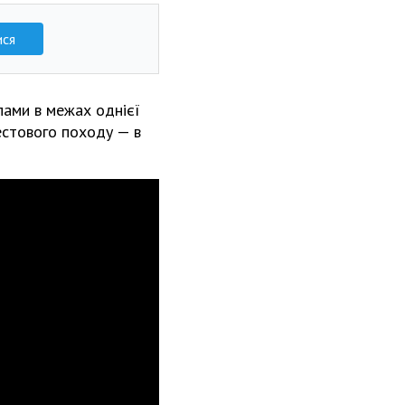
ися
пами в межах однієї
естового походу — в