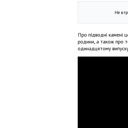
Не втр
Про підводні камені ц
родини, а також про 
одинадцятому випуску