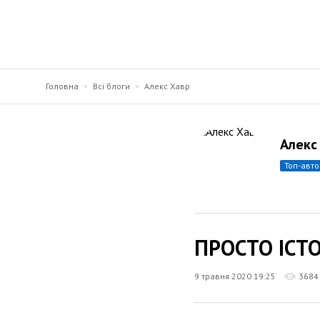
Головна
Всі блоги
Алекс Хавр
Алекс
топ-авт
ПРОСТО ІСТО
9 травня 2020 19:25
3684