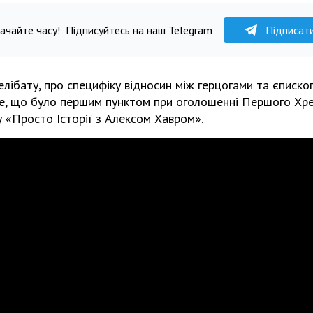
ачайте часу!
Підписуйтесь на наш Telegram
Підписат
елібату, про специфіку відносин між герцогами та єписко
те, що було першим пунктом при оголошенні Першого Хр
 «Просто Історії з Алексом Хавром».