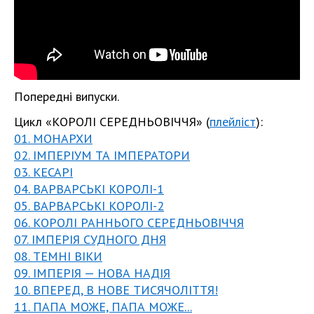
Попередні випуски.
Цикл «КОРОЛІ СЕРЕДНЬОВІЧЧЯ» (
плейліст
):
01. МОНАРХИ
02. ІМПЕРІУМ ТА ІМПЕРАТОРИ
03. КЕСАРІ
04. ВАРВАРСЬКІ КОРОЛІ-1
05. ВАРВАРСЬКІ КОРОЛІ-2
06. КОРОЛІ РАННЬОГО СЕРЕДНЬОВІЧЧЯ
07. ІМПЕРІЯ СУДНОГО ДНЯ
08. ТЕМНІ ВІКИ
09. ІМПЕРІЯ — НОВА НАДІЯ
10. ВПЕРЕД, В НОВЕ ТИСЯЧОЛІТТЯ!
11. ПАПА МОЖЕ, ПАПА МОЖЕ...