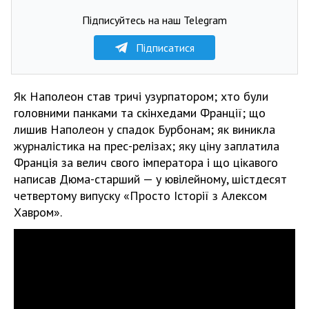
Підписуйтесь на наш Telegram
Підписатися
Як Наполеон став тричі узурпатором; хто були
головними панками та скінхедами Франції; що
лишив Наполеон у спадок Бурбонам; як виникла
журналістика на прес-релізах; яку ціну заплатила
Франція за велич свого імператора і що цікавого
написав Дюма-старший — у ювілейному, шістдесят
четвертому випуску «Просто Історії з Алексом
Хавром».