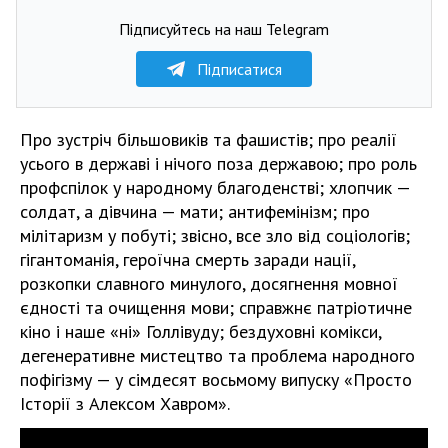
Підписуйтесь на наш Telegram
Підписатися
Про зустріч більшовиків та фашистів; про реалії
усього в державі і нічого поза державою; про роль
профспілок у народному благоденстві; хлопчик —
солдат, а дівчина — мати; антифемінізм; про
мілітаризм у побуті; звісно, все зло від соціологів;
гігантоманія, героїчна смерть заради нації,
розкопки славного минулого, досягнення мовної
єдності та очищення мови; справжнє патріотичне
кіно і наше «ні» Голлівуду; бездуховні комікси,
дегенеративне мистецтво та проблема народного
пофігізму — у сімдесят восьмому випуску «Просто
Історії з Алексом Хавром».