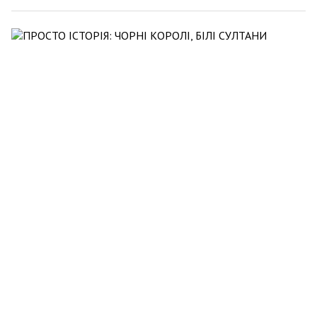
Алекс Хавр
9 серпня 2025 21:54
ПРОСТО ІСТОРІЯ: ЧОРНІ КОРОЛІ, БІЛІ СУЛТАНИ
Наука
499
0
0
Алекс Хавр
2 серпня 2025 22:06
ПРОСТО ІСТОРІЯ: ЧОРНИЙ ІСЛАМ
Наука
738
0
0
Алекс Хавр
26 липня 2025 21:53
ПРОСТО ІСТОРІЯ: ЦАР ЧОРНИХ ХРИСТИЯН