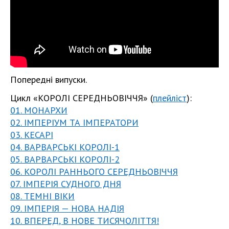
Попередні випуски.
Цикл «КОРОЛІ СЕРЕДНЬОВІЧЧЯ» (
плейліст
):
01. МОНАРХИ
02. ІМПЕРІУМ ТА ІМПЕРАТОРИ
03. КЕСАРІ
04. ВАРВАРСЬКІ КОРОЛІ-1
05. ВАРВАРСЬКІ КОРОЛІ-2
06. КОРОЛІ РАННЬОГО СЕРЕДНЬОВІЧЧЯ
07. ІМПЕРІЯ СУДНОГО ДНЯ
08. ТЕМНІ ВІКИ
09. ІМПЕРІЯ — НОВА НАДІЯ
10. ВПЕРЕД, В НОВЕ ТИСЯЧОЛІТТЯ!