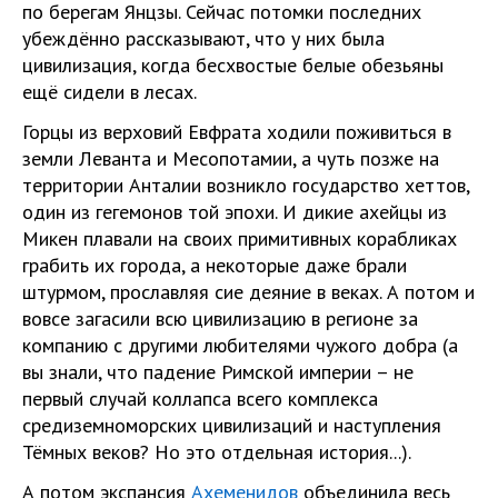
по берегам Янцзы. Сейчас потомки последних
убеждённо рассказывают, что у них была
цивилизация, когда бесхвостые белые обезьяны
ещё сидели в лесах.
Горцы из верховий Евфрата ходили поживиться в
земли Леванта и Месопотамии, а чуть позже на
территории Анталии возникло государство хеттов,
один из гегемонов той эпохи. И дикие ахейцы из
Микен плавали на своих примитивных корабликах
грабить их города, а некоторые даже брали
штурмом, прославляя сие деяние в веках. А потом и
вовсе загасили всю цивилизацию в регионе за
компанию с другими любителями чужого добра (а
вы знали, что падение Римской империи – не
первый случай коллапса всего комплекса
средиземноморских цивилизаций и наступления
Тёмных веков? Но это отдельная история...).
А потом экспансия
Ахеменидов
объединила весь