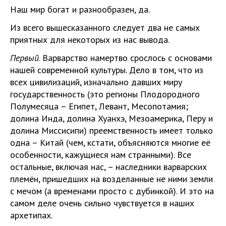
Наш мир богат и разнообразен, да.
Из всего вышесказанного следует два не самых
приятных для некоторых из нас вывода.
Первый
. Варварство намертво срослось с основами
нашей современной культуры. Дело в том, что из
всех цивилизаций, изначально давших миру
государственность (это регионы Плодородного
Полумесяца – Египет, Левант, Месопотамия;
долина Инда, долина Хуанхэ, Мезоамерика, Перу и
долина Миссисипи) преемственность имеет только
одна – Китай (чем, кстати, объясняются многие её
особенности, кажущиеся нам странными). Все
остальные, включая нас, – наследники варварских
племён, пришедших на возделанные не ними земли
с мечом (а временами просто с дубинкой). И это на
самом деле очень сильно чувствуется в наших
архетипах.