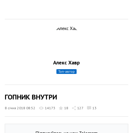
Алекс Хавр
топ-автор
ГОПНИК ВНУТРИ
8 січня 2018 08:52
14173
18
127
13
Підписуйтесь на наш Telegram