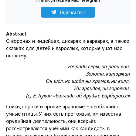
Підписатися
Abstract
О воронах и индейцах, дикарях и варварах, а также
сказках для детей и взрослых, которые учат нас
плохому.
Не ради веры, но ради вин,
Золота, каторжан
Он шёл, не щадя ни храмов, ни вилл,
Ни грандов, ни горожан.
(
c
) Е. Лукин «Баллада об Арудже Барбароссе»
Сойки, сороки и прочие врановые – необычайно
умные птицы. У них есть протоязык, им известна
орудийная деятельность, они всерьёз
рассматриваются учёными как кандидаты в
разумные существа (в человеческом понимании