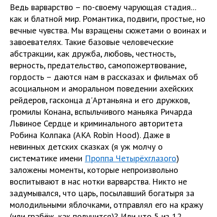
Ведь варварство – по-своему чарующая стадия...
как и блатной мир. Романтика, подвиги, простые, но
вечные чувства. Мы взращены сюжетами о воинах и
завоевателях. Такие базовые человеческие
абстракции, как дружба, любовь, честность,
верность, предательство, самопожертвование,
гордость – даются нам в рассказах и фильмах об
асоциальном и аморальном поведении ахейских
рейдеров, гасконца д'Артаньяна и его дружков,
громилы Конана, вспыльчивого маньяка Ричарда
Львиное Сердце и криминального авторитета
Робина Колпака (AKA Robin Hood). Даже в
невинных детских сказках (я уж молчу о
систематике имени
Проппа Четырёхглазого
)
заложены моменты, которые непроизвольно
воспитывают в нас нотки варварства. Никто не
задумывался, что царь, посылавший богатыря за
молодильными яблочками, отправлял его на кражу
(или грабёж, как получится)? Или что 5 из 12