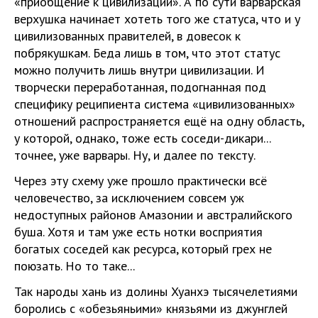
«приобщение к цивилизации». А по сути варварская
верхушка начинает хотеть того же статуса, что и у
цивилизованных правителей, в довесок к
побрякушкам. Беда лишь в том, что этот статус
можно получить лишь внутри цивилизации. И
творчески переработанная, подогнанная под
специфику реципиента система «цивилизованных»
отношений распространяется ещё на одну область,
у которой, однако, тоже есть соседи-дикари...
точнее, уже варвары. Ну, и далее по тексту.
Через эту схему уже прошло практически всё
человечество, за исключением совсем уж
недоступных районов Амазонии и австралийского
буша. Хотя и там уже есть нотки восприятия
богатых соседей как ресурса, который грех не
поюзать. Но то таке...
Так народы хань из долины Хуанхэ тысячелетиями
боролись с «обезьяньими» князьями из джунглей