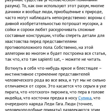
разума). То, как они используют этот разум, многие
дачники и вообще люди, приобщённые к природе,
часто могут наблюдать непосредственно: вороны с
дивной изобретательностью потрошат мусорки, а
сойки и сороки любят раскурочивать сложные
составные конструкции, чтобы спереть детали для
хвастовства перед представителями
противоположного пола. Собственно, на этой
аллегории во многом и будет построена вся статья,
так что, кто там sapienti sat, – можете не читать.
Воткнуть в себя что-нибудь яркое и блестящее –
инстинктивное стремление представителей
человеческого рода во все века, и тут мы не сильно
отличаемся от сорок. Это касается что серьги в ухе
пирата, что «готского» пирсинга, что пера в голове
индейца, что косточки предка в носу
Сулика
, что
очередного наряда Леди Гага. Люди (точнее,
человекоподобные приматы) развлекаются этим