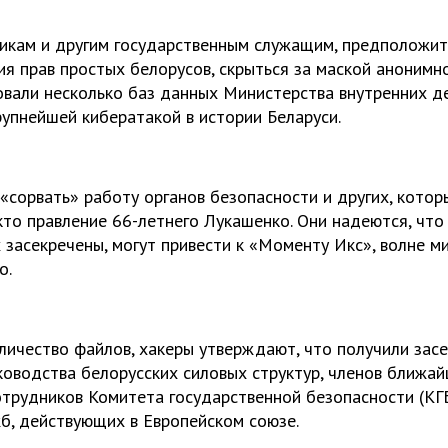
никам и другим государственным служащим, предположи
я прав простых белорусов, скрыться за маской анонимн
овали несколько баз данных Министерства внутренних дел
рупнейшей кибератакой в истории Беларуси.
«сорвать» работу органов безопасности и других, которы
о правление 66-летнего Лукашенко. Они надеются, что
 засекречены, могут привести к «Моменту Икс», волне м
о.
личество файлов, хакеры утверждают, что получили зас
ководства белорусских силовых структур, членов ближа
отрудников Комитета государственной безопасности (КГБ
б, действующих в Европейском союзе.