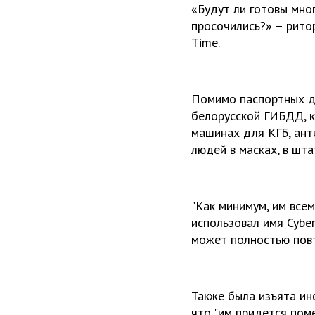
«Будут ли готовы мног
просочились?» – рито
Time.
Помимо паспортных да
белорусской ГИБДД, к
машинах для КГБ, ант
людей в масках, в шт
"Как минимум, им все
использовал имя Cyber
может полностью повт
Также была изъята инф
что "им придется поме