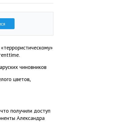
ися
 «террористическому»
enttime.
елого цветов,
 что получили доступ
оненты Александра