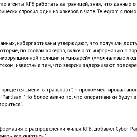
ие агенты КГБ работать за границей, зная, что данные о
рически спросил один из хакеров в чате Telegram с помо
нных, киберпартизаны утверждают, что получили досту
оторые, по словам хакеров, включают информацию о за
икоррупционной полиции и «цихарей» («молчаливые люди
атском, известные тем, что зверски задерживают подозре
м придется сменить транспорт", – прокомментировал ано
-Partisan. "Но более важно то, что оперативники будут з
ориться".
ормация о распределении жилья КГБ, добавил Cyber-Part
нять все квартиры".