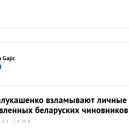
 Gajic
илукашенко взламывают личные
вленных беларуских чиновников
2
0
0