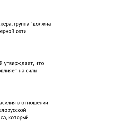
кера, группа "должна
ерной сети
й утверждает, что
овлияет на силы
асилия в отношении
елорусской
са, который