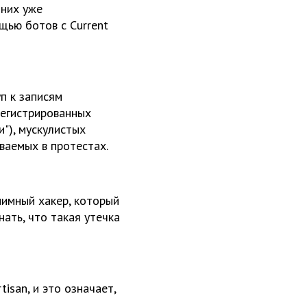
 них уже
щью ботов с Current
п к записям
регистрированных
"), мускулистых
ваемых в протестах.
нимный хакер, который
нать, что такая утечка
isan, и это означает,