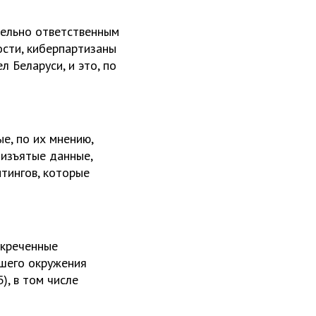
тельно ответственным
ости, киберпартизаны
 Беларуси, и это, по
е, по их мнению,
 изъятые данные,
итингов, которые
екреченные
йшего окружения
), в том числе