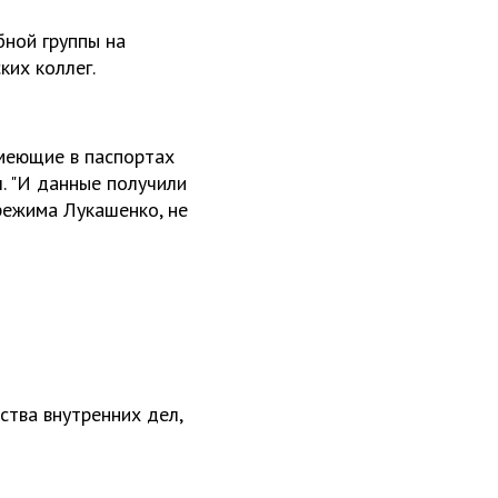
бной группы на
ких коллег.
имеющие в паспортах
ч. "И данные получили
 режима Лукашенко, не
ства внутренних дел,