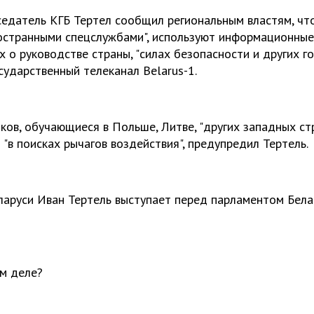
едатель КГБ Тертел сообщил региональным властям, чт
иностранными спецслужбами", используют информационны
 о руководстве страны, "силах безопасности и других г
сударственный телеканал Belarus-1.
ов, обучающиеся в Польше, Литве, "других западных стр
"в поисках рычагов воздействия", предупредил Тертель.
аруси Иван Тертель выступает перед парламентом Бела
ом деле?