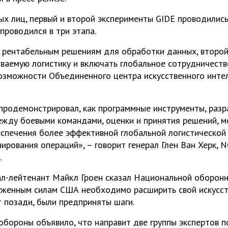
х лиц, первый и второй эксперименты GIDE проводились 
проводился в три этапа.
 рентабельным решениям для обработки данных, второй
иваемую логистику и включать глобальное сотрудничеств
озможности Объединенного центра искусственного инте
продемонстрировал, как программные инструменты, раз
жду боевыми командами, оценки и принятия решений, м
спечения более эффективной глобальной логистической
ирования операций», – говорит генерал Глен Ван Хер
.
рал-лейтенант Майкл Гроен сказал Национальной оборо
уженным силам США необходимо расширить свой искусст
т позади, были предприняты шаги.
обороны объявило, что направит две группы экспертов п