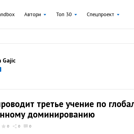
andbox
Автори
Топ 30
Спецпроект
 Gajic
оводит третье учение по глоба
нному доминированию
0
0
0