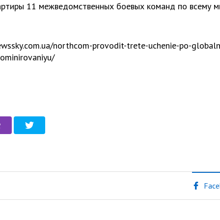
артиры 11 межведомственных боевых команд по всему м
ewssky.com.ua/northcom-provodit-trete-uchenie-po-global
ominirovaniyu/
Face