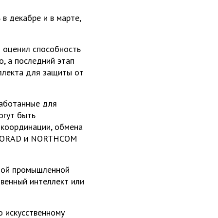
в декабре и в марте,
 оценил способность
о, а последний этап
ллекта для защиты от
работанные для
огут быть
 координации, обмена
к, NORAD и NORTHCOM
нной промышленной
венный интеллект или
о искусственному