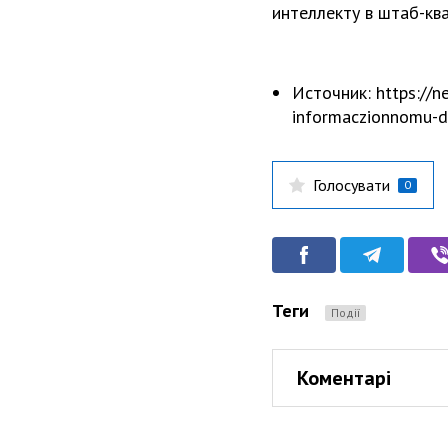
интеллекту в штаб-кв
Источник: https://n
informaczionnomu-d
Голосувати
0
Теги
Події
Коментарі