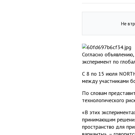
Не втр
Согласно объявлению,
эксперимент по глоб
С 8 по 15 июля NORT
между участниками бо
По словам представит
технологического рис
«В этих эксперимента
принимающим решения
пространство для при
варианты», – говоритс