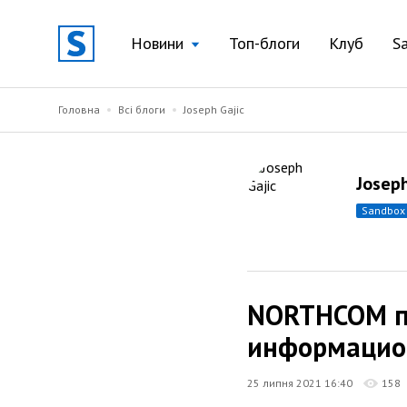
Новини
Топ-блоги
Клуб
S
Головна
Всі блоги
Joseph Gajic
Joseph
sandbox
NORTHCOM пр
информацио
25 липня 2021 16:40
158