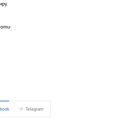
иру.
nomu-
book
Telegram