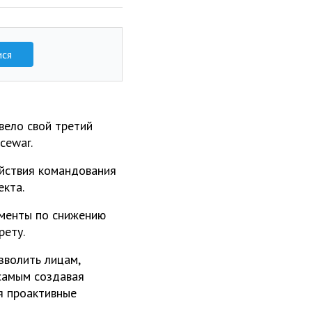
ися
вело свой третий
cewar.
йствия командования
екта.
именты по снижению
рету.
зволить лицам,
самым создавая
я проактивные