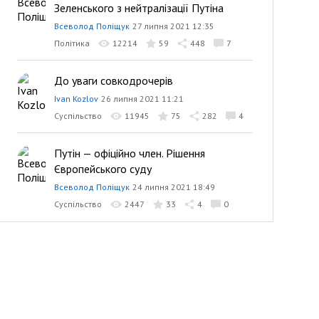
Зеленського з нейтралізації Путіна
Всеволод Поліщук
27 липня 2021 12:35
Політика
12214
59
448
7
До уваги совкодрочерів
Ivan Kozlov
26 липня 2021 11:21
Суспільство
11945
75
282
4
Путін — офіційно член. Рішення
Європейського суду
Всеволод Поліщук
24 липня 2021 18:49
Суспільство
2447
33
4
0