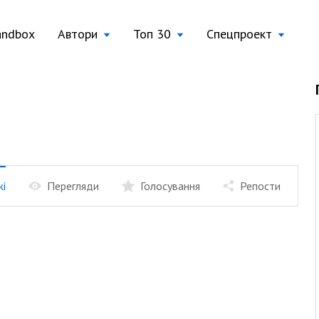
andbox
Автори
Топ 30
Спецпроект
жі
Перегляди
Голосування
Репости