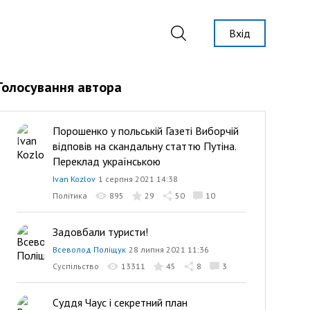
Вхід
Голосування автора
Порошенко у польській Газеті Виборчій
відповів на скандальну статтю Путіна.
Переклад українською
Ivan Kozlov
1 серпня 2021 14:38
Політика
895
29
50
10
Задовбали туристи!
Всеволод Поліщук
28 липня 2021 11:36
Суспільство
13311
45
8
3
Суддя Чаус і секретний план