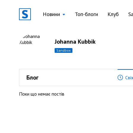
Новини
Топ-блоги
Клуб
S
Johanna Kubbik
sandbox
Блог
Сві
Поки що немає постів