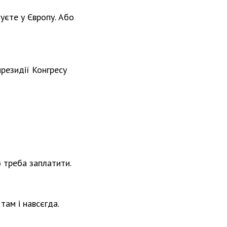
уєте у Європу. Або
президії Конгресу
 треба заплатити.
там і навсєгда.