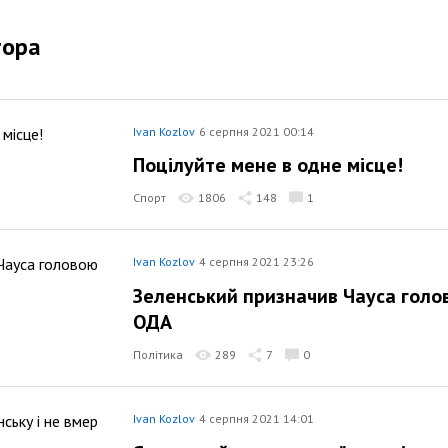
тора
Ivan Kozlov
6 серпня 2021 00:14
Поцілуйте мене в одне місце!
Спорт
1806
148
1
Ivan Kozlov
4 серпня 2021 23:26
Зеленський призначив Чауса голов
ОДА
Політика
289
7
0
Ivan Kozlov
4 серпня 2021 14:01