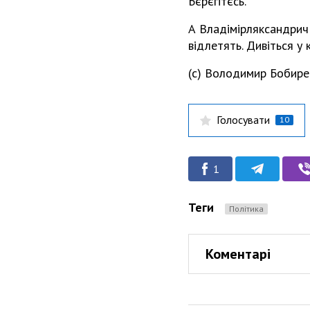
Бєрєгітєсь.
А Владімірляксандрич 
відлетять. Дивіться у 
(с) Володимир Бобире
Голосувати
10
1
Теги
Політика
Коментарі