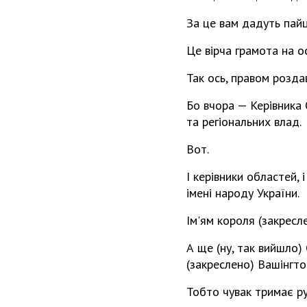
За це вам дадуть пайц
Це вірча грамота на о
Так ось, правом розда
Бо вчора — Керівника
та регіональних влад.
Вот.
І керівники областей,
імені народу України.
Ім'ям короля (закресл
А ще (ну, так вийшло
(закреслено) Вашінгто
Тобто чувак тримає рук