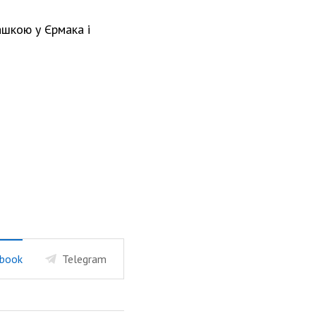
ашкою у Єрмака і
book
Telegram