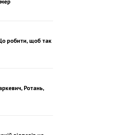
вмер
Що робити, щоб так
ркевич, Ротань,