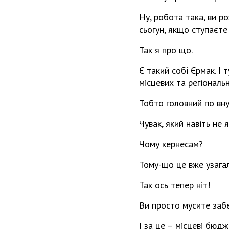
Ну, робота така, ви р
сьогун, якщо ступаєте
Так я про що.
Є такий собі Єрмак. І
місцевих та регіональ
Тобто головний по внут
Чувак, який навіть не
Чому кернесам?
Тому-що це вже узагал
Так ось тепер ніт!
Ви просто мусите забе
І за це – місцеві бюдж