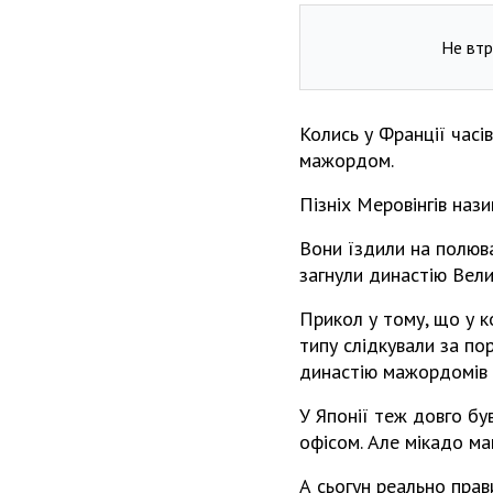
Не втр
Колись у Франції часів
мажордом.
Пізніх Меровінгів наз
Вони їздили на полюва
загнули династію Вели
Прикол у тому, що у ко
типу слідкували за пор
династію мажордомів Фр
У Японії теж довго був
офісом. Але мікадо ма
А сьогун реально прав