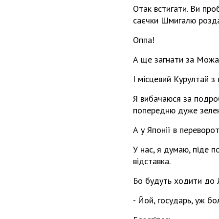
Отак встигати. Ви про
саєчки Шмигалю розд
Оппа!
А ще загнати за Можай
І місцевий Курултай з
Я вибачаюся за подроб
попередню дуже зелен
А у Японії в переворот
У нас, я думаю, піде п
відставка.
Бо будуть ходити до Л
- Йой, государь, уж бо