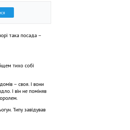
ися
ворі така посада –
общем тихо собі
домів – своя. І вони
ло. І він не поміняв
королем.
огун. Типу завідував