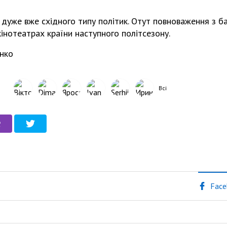
дуже вже східного типу політик. Отут повноваження з б
кінотеатрах країни наступного політсезону.
нко
Всі
Face