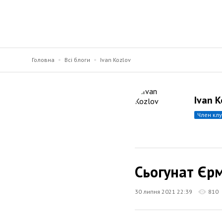
Головна
Всі блоги
Ivan Kozlov
Ivan K
член кл
Сьогунат Єр
30 липня 2021 22:39
810