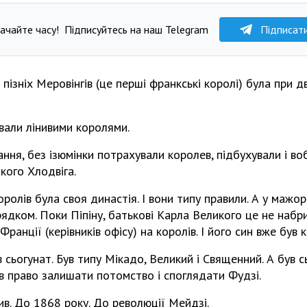
ачайте часу!
Підписуйтесь на наш Telegram
Підписат
 пізніх Меровінгів (це перші франкські королі) була при д
ивали лінивими королями.
ння, без ізюмінки потрахували королев, підбухували і в
кого Хлодвіга.
ролів була своя династія. І вони типу правили. А у мажор
ядком. Поки Піпіну, батькові Карла Великого це не набрид
анції (керівників офісу) на королів. І його син вже був 
 сьогунат. Був типу Мікадо, Великий і Священний. А був сь
в право залишати потомство і споглядати Фудзі.
ив. До 1868 року. До революції Мейдзі.