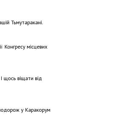
ашій Тьмутаракані.
ї Конгресу місцевих
 І щось віщати від
 подорож у Каракорум