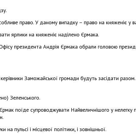
зу.
собливе право. У даному випадку – право на княженіє у в
вати ярлики на княженіє наділено Єрмака.
 Офісу президента Андрія Єрмака обрали головою президі
 і керівники Заможайської громади будуть засідати разом.
ено) Зеленського.
) Єрмак поїде супроводжувати Найвеличнішого у нелегку
н.
и на пульсі і місцевої політики, і зовнішньої.