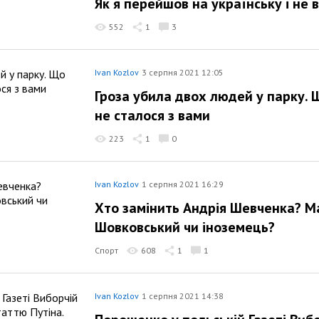
Як я перейшов на українську і не 
552
1
3
Ivan Kozlov
3 серпня 2021 12:05
Гроза убила двох людей у парку. 
не сталося з вами
223
1
0
Ivan Kozlov
1 серпня 2021 16:29
Хто замінить Андрія Шевченка? Ма
Шовковський чи іноземець?
Спорт
608
1
1
Ivan Kozlov
1 серпня 2021 14:38