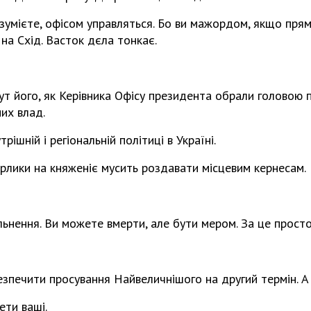
озумієте, офісом управляться. Бо ви мажордом, якщо прям
 на Схід. Васток дєла тонкає.
 тут його, як Керівника Офісу президента обрали головою 
них влад.
рішній і регіональній політиці в Україні.
 ярлики на княженіє мусить роздавати місцевим кернесам.
ьнення. Ви можете вмерти, але бути мером. За це просто
зпечити просування Найвеличнішого на другий термін. А 
ети ваші.