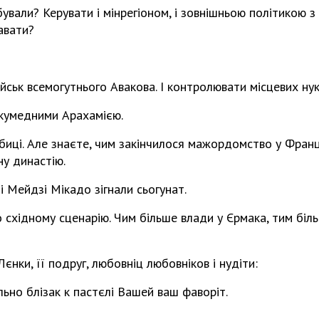
бували? Керувати і мінрегіоном, і зовнішньою політикою 
авати?
ськ всемогутнього Авакова. І контролювати місцевих нук
 кумедними Арахамією.
иці. Але знаєте, чим закінчилося мажордомство у Франці
у династію.
і Мейдзі Мікадо зігнали сьогунат.
о східному сценарію. Чим більше влади у Єрмака, тим біль
єнки, її подруг, любовніц любовніков і нудіти:
льно блізак к пастєлі Вашей ваш фаворіт.