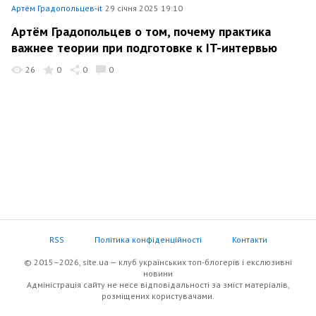
Артём Градопольцев-it
29 січня 2025 19:10
Артём Градопольцев о том, почему практика
важнее теории при подготовке к IT-интервью
26
0
0
0
RSS
Політика конфіденційності
Контакти
© 2015–2026, site.ua — клуб українських топ-блогерів i екслюзивнi
новини
Адміністрація сайту не несе відповідальності за зміст матеріалів,
розміщених користувачами.