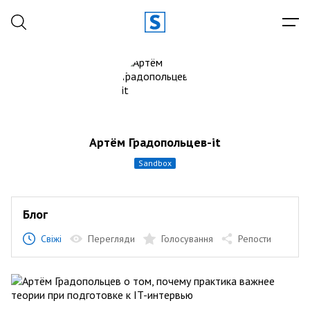
Артём Градопольцев-it
sandbox
Блог
Свіжі
Перегляди
Голосування
Репости