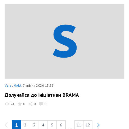
Veret MAkk
7 квітня 2026 15:55
Долучайся до ініціативи BRAMA
54
0
0
0
1
2
3
4
5
6
11
12