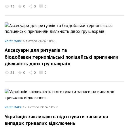
43
0
0
0
Veret MAkk
6 лютого 2026 18:41
Аксесуари для ритуалів та
біодобавки:тернопільські поліцейські припинили
діяльність двох гру шахраїв
56
0
0
0
Veret MAkk
12 лютого 2026 10:27
Українців закликають підготувати запаси на
випадок тривалих відключень