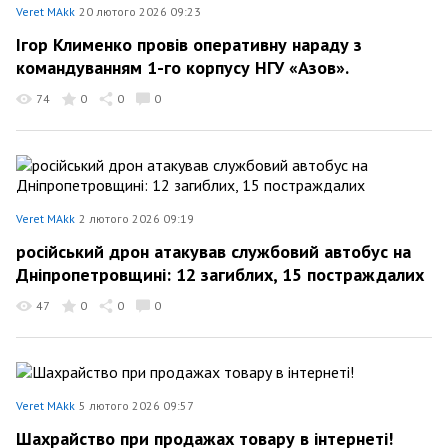
Veret MAkk
20 лютого 2026 09:23
Ігор Клименко провів оперативну нараду з
командуванням 1-го корпусу НГУ «Азов».
74
0
0
0
Veret MAkk
2 лютого 2026 09:19
російський дрон атакував службовий автобус на
Дніпропетровщині: 12 загиблих, 15 постраждалих
47
0
0
0
Veret MAkk
5 лютого 2026 09:57
Шахрайство при продажах товару в інтернеті!