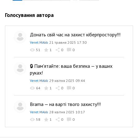
Голосування автора
Донать свій час на захист кіберпростору!!!
Veret MAkk
21 травня 2025 17:30
51
1
0
0
🔒 Пам'ятайте: ваша безпека — у ваших
руках!
Veret MAkk
29 квітня 2025 09:44
64
1
0
0
Brama — на варті твого захисту!!!
Veret MAkk
28 квітня 2025 10:17
58
1
0
0