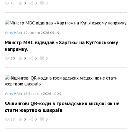
45
0
0
0
Veret MAkk
19 лютого 2026 09:19
Міністр МВС відвідав «Хартію» на Куп'янському
напрямку.
60
0
0
0
Veret MAkk
12 березня 2026 10:29
Фішингові QR-коди в громадських місцях: як не
стати жертвою шахраїв
57
0
0
0