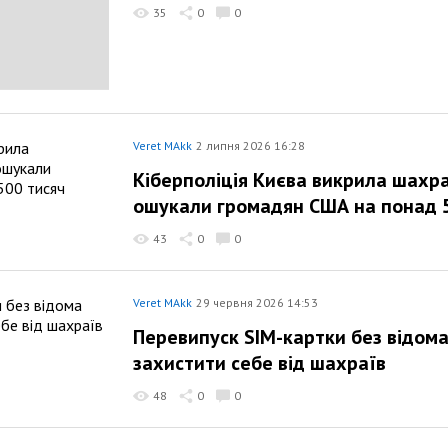
35
0
0
Veret MAkk
2 липня 2026 16:28
Кіберполіція Києва викрила шахр
ошукали громадян США на понад 5
43
0
0
Veret MAkk
29 червня 2026 14:53
Перевипуск SIM-картки без відома
захистити себе від шахраїв
48
0
0