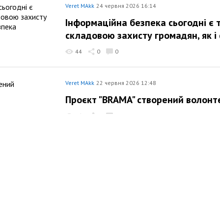
Veret MAkk
24 червня 2026 16:14
Інформаційна безпека сьогодні є
складовою захисту громадян, як і
44
0
0
Veret MAkk
22 червня 2026 12:48
Проєкт "BRAMA" створений волон
56
0
0
Veret MAkk
12 червня 2026 10:27
«Сьогодні інформаційна безпека 
важливою, ніж безпека фізична
71
0
0