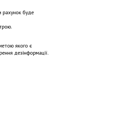
и рахунок буде
трою.
 метою якого є
рення дезінформації.