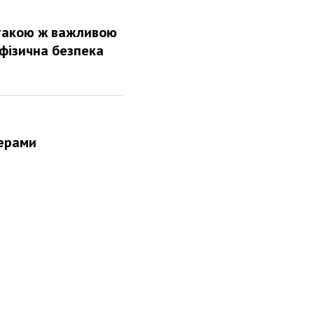
 такою ж важливою
 фізична безпека
терами
є не менш