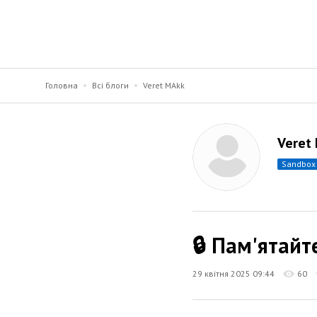
Головна
Всі блоги
Veret MAkk
Veret
sandbox
🔒 Пам'ятайт
29 квітня 2025 09:44
60