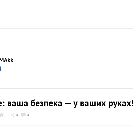
 MAkk
е: ваша безпека — у ваших руках
1
0
0