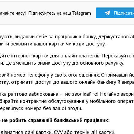
ачайте часу!
Підписуйтесь на наш Telegram
Підписат
ують, видаючи себе за працівників банку, держустанов а
ити реквізити вашої картки чи коди доступу.
йте інтернет-картки для онлайн-платежів. Переказуйте н
и. Це зменшить ризик доступу до основного рахунку.
овий номер телефону у своїх оголошеннях. Отримавши й
тку, отримати доступ до вашого онлайн-банкінгу й викр
ка раптово заблокована — не зволікайте! Негайно зверн
Обирайте контрактне обслуговування у мобільного опера
еревипуск номера без вашої згоди.
о не робить справжній банківський працівник:
ізнатися дані картки, CVV або термін дії картки.