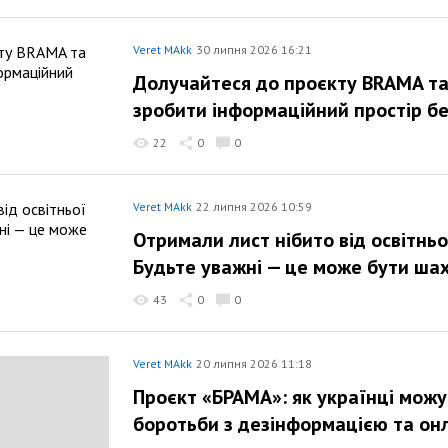
Veret MAkk
30 липня 2026 16:21
Долучайтеся до проєкту BRAMA т
зробити інформаційний простір б
22
0
0
Veret MAkk
22 липня 2026 10:59
Отримали лист нібито від освітнь
Будьте уважні — це може бути ша
43
0
0
Veret MAkk
20 липня 2026 11:18
Проєкт «БРАМА»: як українці можу
боротьби з дезінформацією та он