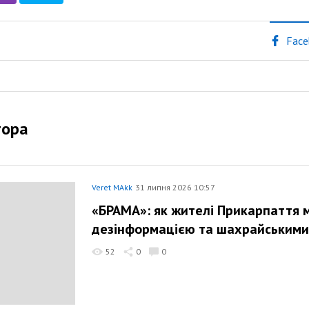
Face
тора
Veret MAkk
31 липня 2026 10:57
«БРАМА»: як жителі Прикарпаття 
дезінформацією та шахрайськими
52
0
0