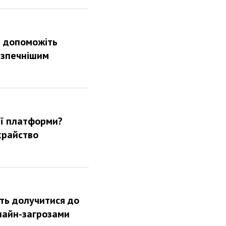
а допоможіть
езпечнішим
ої платформи?
храйство
ть долучитися до
лайн-загрозами