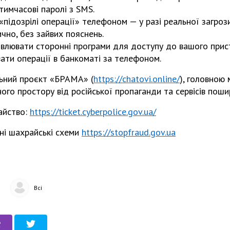
имчасові паролі з SMS.
підозрілі операції» телефоном — у разі реальної загроз
чно, без зайвих пояснень.
влювати сторонні програми для доступу до вашого прис
ати операції в банкоматі за телефоном.
ьний проєкт «БРАМА» (
https://chatovi.online/
), головною
го простору від російської пропаганди та сервісів поши
айство:
https://ticket.cyberpolice.gov.ua/
ні шахрайські схеми
https://stopfraud.gov.ua
Всі