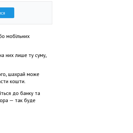
ися
бо мобільних
а них лише ту суму,
ого, шахрай може
асти кошти.
іться до банку та
тора — так буде