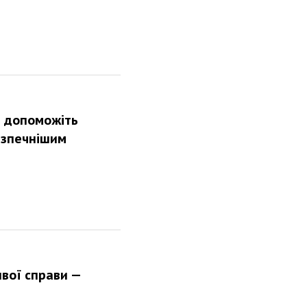
а допоможіть
езпечнішим
вої справи —