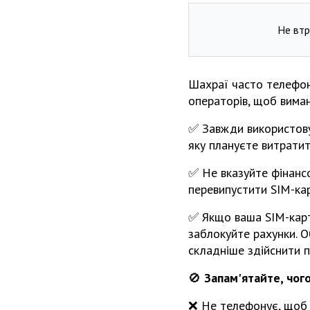
Не втр
Шахраї часто телефон
операторів, щоб виман
✅ Завжди використову
яку плануєте витратит
✅ Не вказуйте фінанс
перевипустити SIM-кар
✅ Якщо ваша SIM-карт
заблокуйте рахунки. 
складніше здійснити п
🚫
Запам'ятайте, чог
❌ Не телефонує, щоб д