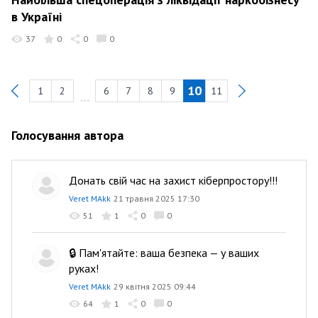
в Україні
37
0
0
0
10
1
2
6
7
8
9
11
Previous
Голосування автора
Донать свій час на захист кіберпростору!!!
Veret MAkk
21 травня 2025 17:30
51
1
0
0
🔒 Пам'ятайте: ваша безпека — у ваших
руках!
Veret MAkk
29 квітня 2025 09:44
64
1
0
0