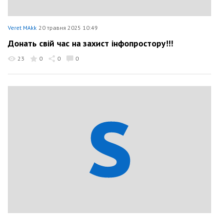
Veret MAkk
20 травня 2025 10:49
Донать свій час на захист інфопростору!!!
23
0
0
0