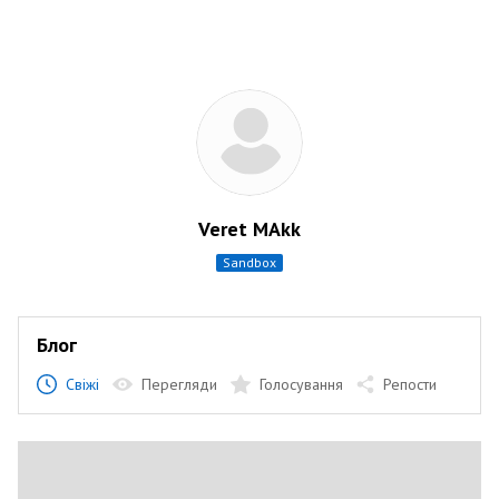
Veret MAkk
sandbox
Блог
Свіжі
Перегляди
Голосування
Репости