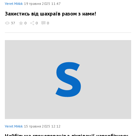
Veret MAkk
19 травня 2025 11:47
Захистись від шахраїв разом з нами!
37
0
0
0
Veret MAkk
15 травня 2025 12:12
Найбільша спецоперація з ліквідації наркобізнесу