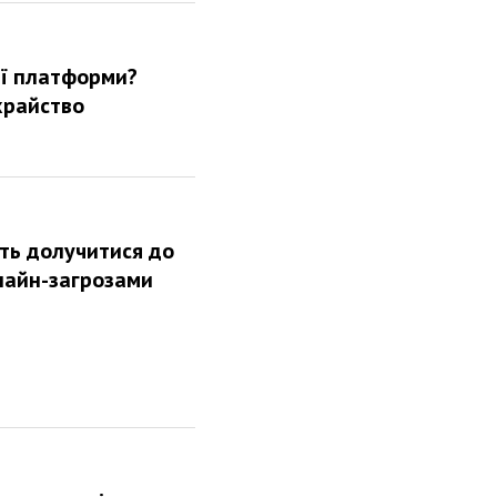
ої платформи?
храйство
ть долучитися до
лайн-загрозами