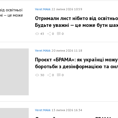
Veret MAkk
22 липня 2026 10:59
Отримали лист нібито від освітнь
Будьте уважні — це може бути ша
43
0
0
Veret MAkk
20 липня 2026 11:18
Проєкт «БРАМА»: як українці можу
боротьби з дезінформацією та он
30
0
0
Veret MAkk
13 липня 2026 16:34