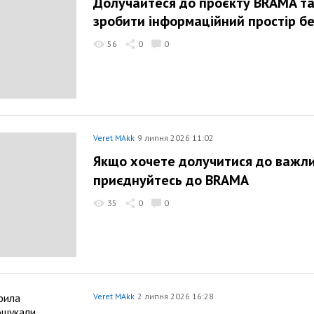
Долучайтеся до проєкту BRAMA т
зробити інформаційний простір б
56
0
0
Veret MAkk
9 липня 2026 11:02
Якщо хочете долучитися до важли
приєднуйтесь до BRAMA
35
0
0
Veret MAkk
2 липня 2026 16:28