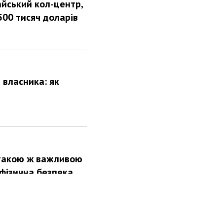
айський кол-центр,
00 тисяч доларів
 власника: як
 такою ж важливою
 фізична безпека