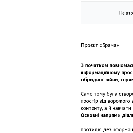
Не втр
Проєкт «Брама»
З початком повномасш
інформаційному прост
гібридної війни, спр
Саме тому була створ
простір від ворожого
контенту, а й навчати
Основні напрями діял
протидія дезінформаці