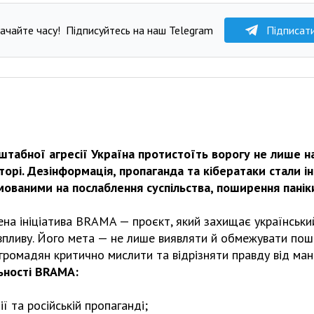
ачайте часу!
Підписуйтесь на наш Telegram
Підписат
табної агресії Україна протистоїть ворогу не лише на 
орі. Дезінформація, пропаганда та кібератаки стали 
ямованими на послаблення суспільства, поширення паніки
ена ініціатива BRAMA — проєкт, який захищає українськи
 впливу. Його мета — не лише виявляти й обмежувати по
 громадян критично мислити та відрізняти правду від мані
ьності BRAMA:
ї та російській пропаганді;