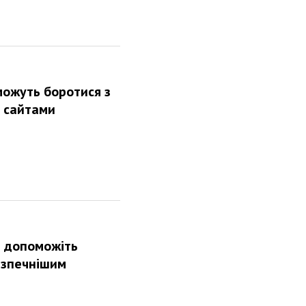
можуть боротися з
 сайтами
а допоможіть
езпечнішим