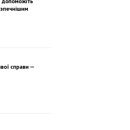
а допоможіть
езпечнішим
вої справи —