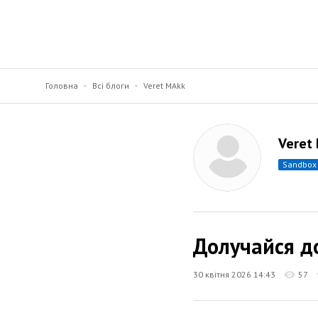
Головна
Всі блоги
Veret MAkk
Veret
sandbox
Долучайся д
30 квітня 2026 14:43
57