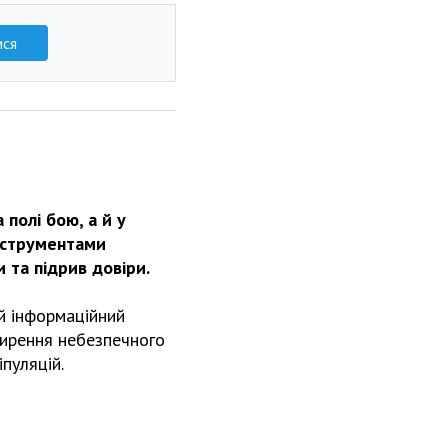
ися
полі бою, а й у
інструментами
 та підрив довіри.
й інформаційний
ширення небезпечного
пуляцій.