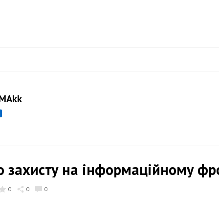
 MAkk
о захисту на інформаційному фро
0
0
0