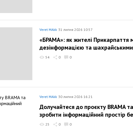
Veret MAkk
31 липня 2026 10:57
«БРАМА»: як жителі Прикарпаття 
дезінформацією та шахрайськими
54
0
0
Veret MAkk
30 липня 2026 16:21
Долучайтеся до проєкту BRAMA т
зробити інформаційний простір б
25
0
0