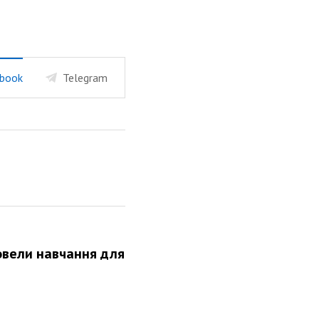
book
Telegram
овели навчання для