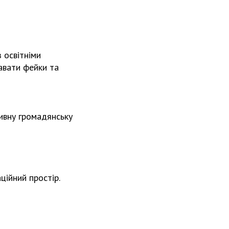
 освітніми
навати фейки та
тивну громадянську
ійний простір.