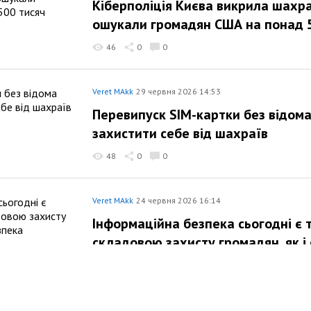
Кіберполіція Києва викрила шахр
ошукали громадян США на понад 5
46
0
0
Veret MAkk
29 червня 2026 14:53
Перевипуск SIM-картки без відома
захистити себе від шахраїв
48
0
0
Veret MAkk
24 червня 2026 16:14
Інформаційна безпека сьогодні є
складовою захисту громадян, як і
44
0
0
Veret MAkk
22 червня 2026 12:48