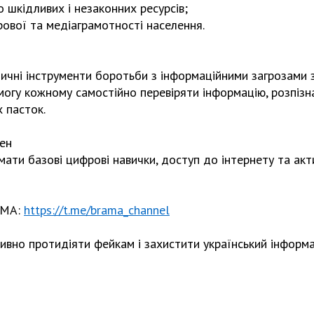
шкідливих і незаконних ресурсів;
ової та медіаграмотності населення.
чні інструменти боротьби з інформаційними загрозами з
змогу кожному самостійно перевіряти інформацію, розпіз
 пасток.
ен
ати базові цифрові навички, доступ до інтернету та ак
AMA:
https://t.me/brama_channel
вно протидіяти фейкам і захистити український інформац