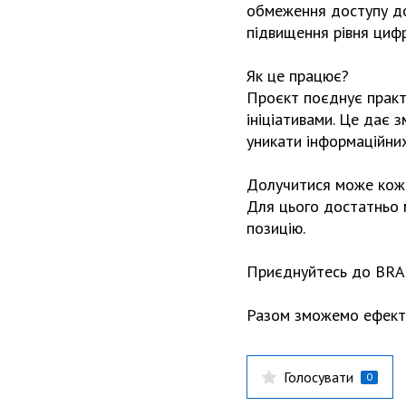
обмеження доступу до 
підвищення рівня цифр
Як це працює?
Проєкт поєднує практи
ініціативами. Це дає 
уникати інформаційних
Долучитися може кож
Для цього достатньо м
позицію.
Приєднуйтесь до BR
Разом зможемо ефекти
Голосувати
0