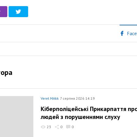
Face
тора
Veret MAkk
7 серпня 2026 14:19
Кіберполіцейські Прикарпаття пр
людей з порушеннями слуху
23
0
0