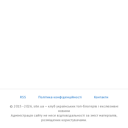
RSS
Політика конфіденційності
Контакти
© 2015–2026, site.ua — клуб українських топ-блогерів i екслюзивнi
новини
Адміністрація сайту не несе відповідальності за зміст матеріалів,
розміщених користувачами.