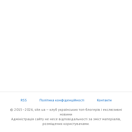
RSS
Політика конфіденційності
Контакти
© 2015–2026, site.ua — клуб українських топ-блогерів i екслюзивнi
новини
Адміністрація сайту не несе відповідальності за зміст матеріалів,
розміщених користувачами.