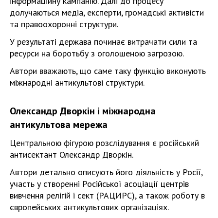
інформаційну кампанію. Далі до процесу
долучаються медіа, експерти, громадські активісти
та правоохоронні структури.
У результаті держава починає витрачати сили та
ресурси на боротьбу з оголошеною загрозою.
Автори вважають, що саме таку функцію виконують
міжнародні антикультові структури.
Олександр Дворкін і міжнародна
антикультова мережа
Центральною фігурою розслідування є російський
антисектант Олександр Дворкін.
Автори детально описують його діяльність у Росії,
участь у створенні Російської асоціації центрів
вивчення релігій і сект (РАЦИРС), а також роботу в
європейських антикультових організаціях.