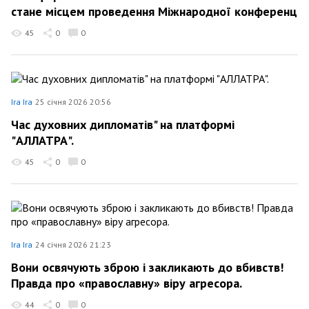
стане місцем проведення Міжнародної конференції, 
45
0
0
Ira Ira
25 січня 2026 20:56
Час духовних дипломатів" на платформі
"АЛЛАТРА".
45
0
0
Ira Ira
24 січня 2026 21:23
Вони освячують зброю і закликають до вбивств!
Правда про «православну» віру агресора.
44
0
0