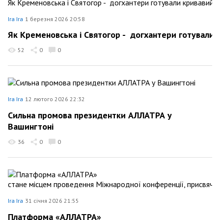
Ira Ira
1 березня 2026 20:58
Як Кременовська і Святогор - догхантери готували 
52
0
0
Ira Ira
12 лютого 2026 22:32
Сильна промова президентки АЛЛАТРА у
Вашингтоні
36
0
0
Ira Ira
31 січня 2026 21:55
Платформа «АЛЛАТРА»