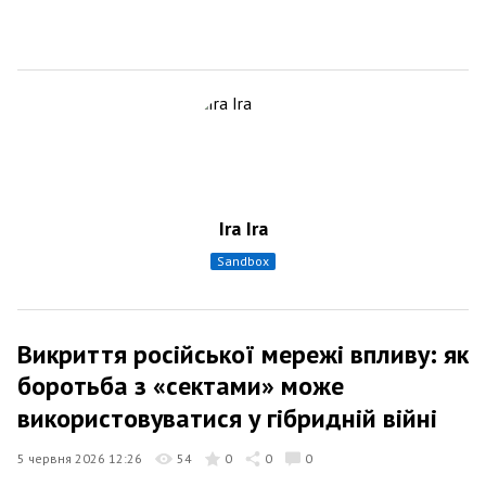
Ira Ira
sandbox
Викриття російської мережі впливу: як
боротьба з «сектами» може
використовуватися у гібридній війні
5 червня 2026 12:26
54
0
0
0