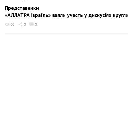
Представники
«АЛЛАТРА Ізраїль» взяли участь у дискусіях круглих 
35
0
0
Ira Ira
10 грудня 2025 20:33
Її «експертизи»
- фейк? Як Кременовська знищує життя патріотів У
42
0
0
Ira Ira
6 грудня 2025 19:44
«Нагла брехня» чи докази? "