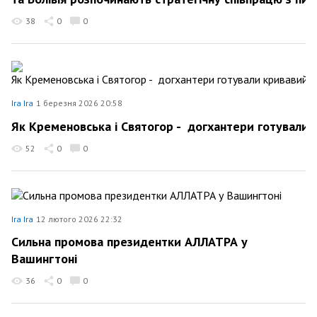
38
0
0
Ira Ira
1 березня 2026 20:58
Як Кременовська і Святогор - догхантери готували 
52
0
0
Ira Ira
12 лютого 2026 22:32
Сильна промова президентки АЛЛАТРА у
Вашингтоні
36
0
0