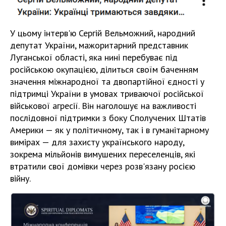
У цьому інтерв'ю Сергій Вельможний, народний
депутат України, мажоритарний представник
Луганської області, яка нині перебуває під
російською окупацією, ділиться своїм баченням
значення міжнародної та двопартійної єдності у
підтримці України в умовах триваючої російської
військової агресії. Він наголошує на важливості
послідовної підтримки з боку Сполучених Штатів
Америки — як у політичному, так і в гуманітарному
вимірах — для захисту українського народу,
зокрема мільйонів вимушених переселенців, які
втратили свої домівки через розв'язану росією
війну.