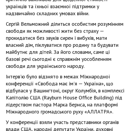
українців та їхньої взаємної підтримки у
надзвичайно складних умовах війни.
Сергій Вельможний ділиться особистим розумінням
свободи як можливості жити без страху —
прокидатися без звуків сирен і вибухів, мати
власний дім, піклуватися про родину та будувати
майбутнє для дітей. За його словами, саме ці
базові речі сьогодні є справжнім уособленням
свободи для українського народу.
Інтерв'ю було відзнято в межах Міжнародної
конференції «Свобода має ім'я — Україна», що
відбулася у Вашингтоні, округ Колумбія, в комплексі
Капітолію США (Rayburn House Office Building) під
лідерством пастора Марка Бернса, на платформі
Міжнародного громадського руху «АЛЛАТРА».
У конференції взяли участь представники органів
влади США, народні депутати України, духовні