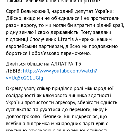
такими сильними в цій нелегкій боротьбі?
Сергій Вельможний, народний депутат України:
Дійсно, якщо ми не об'єдналися і не протистояли
разом ворогу, то ми могли би втратити рідний край,
рідну землю і свою державність. Тому завдяки
підтримці Сполучених Штатів Америки, нашим
європейським партнерам, дійсно ми продовжимо
боротися і обов'язково переможемо.
Дивіться більше на АЛЛАТРА ТБ
ЛЬВІВ:
https://www.youtube.com/watch?
v=Uq5cGC1UGJg
Окрему увагу спікер приділяє ролі міжнародної
солідарності як ключового чинника здатності
України протистояти агресору, зберігати єдність
суспільства та рухатися до перемоги, миру й
довгострокової безпеки. Він підкреслює, що
всебічна підтримка міжнародних партнерів є
критично важливою для щоденної стійкості