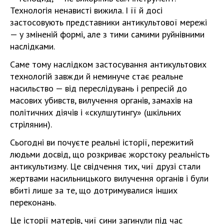
Технологія ненависті вижила. І її й досі
застосовують представники антикультової мережі
— у зміненій формі, але з тими самими руйнівними
наслідками.
Саме тому наслідком застосування антикультових
технологій завжди й неминуче стає реальне
насильство — від переслідувань і репресій до
масових убивств, вилучення органів, замахів на
політичних діячів і «скулшутингу» (шкільних
стрілянин).
Сьогодні ви почуєте реальні історії, пережитий
людьми досвід, що розкриває жорстоку реальність
антикультизму. Це свідчення тих, чиї друзі стали
жертвами насильницького вилучення органів і були
вбиті лише за те, що дотримувалися інших
переконань.
Це історії матерів, чиї сини загинули під час