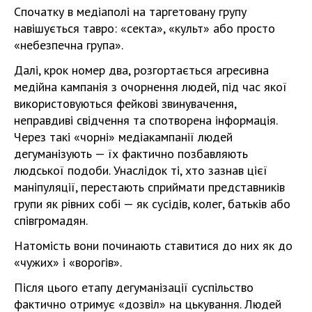
Спочатку в медіаполі на таргетовану групу
навішується тавро: «секта», «культ» або просто
«небезпечна група».
Далі, крок номер два, розгортається агресивна
медійна кампанія з очорнення людей, під час якої
використовуються фейкові звинувачення,
неправдиві свідчення та спотворена інформація.
Через такі «чорні» медіакампанії людей
дегуманізують — їх фактично позбавляють
людської подоби. Унаслідок ті, хто зазнав цієї
маніпуляції, перестають сприймати представників
групи як рівних собі — як сусідів, колег, батьків або
співгромадян.
Натомість вони починають ставитися до них як до
«чужих» і «ворогів».
Після цього етапу дегуманізації суспільство
фактично отримує «дозвіл» на цькування. Людей