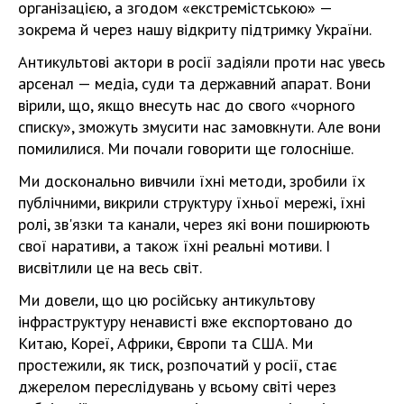
організацією, а згодом «екстремістською» —
зокрема й через нашу відкриту підтримку України.
Антикультові актори в росії задіяли проти нас увесь
арсенал — медіа, суди та державний апарат. Вони
вірили, що, якщо внесуть нас до свого «чорного
списку», зможуть змусити нас замовкнути. Але вони
помилилися. Ми почали говорити ще голосніше.
Ми досконально вивчили їхні методи, зробили їх
публічними, викрили структуру їхньої мережі, їхні
ролі, зв'язки та канали, через які вони поширюють
свої наративи, а також їхні реальні мотиви. І
висвітлили це на весь світ.
Ми довели, що цю російську антикультову
інфраструктуру ненависті вже експортовано до
Китаю, Кореї, Африки, Європи та США. Ми
простежили, як тиск, розпочатий у росії, стає
джерелом переслідувань у всьому світі через