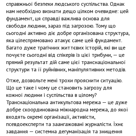
справжньої безпеки людського суспільства. Однак
нам необхідно визнати дещо цілком очевидне: цей
фундамент, ця справді важлива основа для
свободи людини, зараз під загрозою. Тому що
сьогодні активно діє добре організована структура,
яка цілеспрямовано атакує саме цей фундамент.
Багато дуже трагічних життєвих історій, які ви ще
почуєте сьогодні від спікерів із цієї трибуни, — це
прямий результат дій саме цієї транснаціональної
структури та її руйнівних, маніпулятивних методів.
Отже, дозвольте мені трохи прояснити ситуацію.
Що це таке і чому це становить загрозу для
кожної людини і суспільства в цілому?
Транснаціональна антикультова мережа — це дуже
добре скоординована міжнародна мережа, до якої
входять окремі організації, активісти,
псевдоексперти та заангажовані журналісти. Їхнє
завдання — системна дегуманізація та знищення