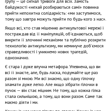
групу — це сигнал тривоги для всіх. Замість
байдужості «нехай розбираються самі» повинна
прийти непохитна солідарність: «ми заступимося,
тому що завтра можуть прийти по будь-кого з нас».
Якщо всі, хто став мішенню антикультової мережі і
постраждав від її маніпуляцій, об'єднаються, щоб
викрити її злочинні механізми та публічно розкрити
технологію антикультизму, ми неминуче доб'ємося
справедливості і уникнемо нових трагедій,
однозначно.
Є стара і дуже влучна метафора. Упевнена, що ви
всі її знаєте, але, будь ласка, подумайте ще раз
разом зі мною. Ми всі знаємо, що одну гілочку
зламати дуже легко. Але якщо зібрати гілочки в
пучок — він стає міцним. Не тому, що кожна гілка
стала сильнішою, а тому, що вони разом. Саме так
маємо діяти і ми.