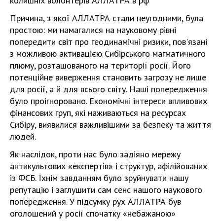
колишніх волонтерів АЛЛАТРА в рф
Причина, з якої АЛЛАТРА стали неугодними, була
простою: ми намагалися на науковому рівні
попередити світ про геодинамічні ризики, пов'язані
з можливою активацією Сибірського магматичного
плюму, розташованого на території росії. Його
потенційне виверження становить загрозу не лише
для росії, а й для всього світу. Наші попередження
було проігноровано. Економічні інтереси впливових
фінансових груп, які наживаються на ресурсах
Сибіру, виявилися важливішими за безпеку та життя
людей.
Як наслідок, проти нас було задіяно мережу
антикультових «експертів» і структур, афілійованих
із ФСБ. Їхнім завданням було зруйнувати нашу
репутацію і заглушити сам сенс нашого наукового
попередження. У підсумку рух АЛЛАТРА був
оголошений у росії спочатку «небажаною»