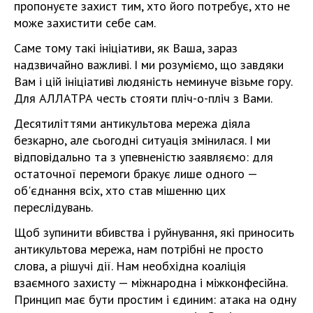
пропонуєте захист тим, хто його потребує, хто не
може захистити себе сам.
Саме тому такі ініціативи, як Ваша, зараз
надзвичайно важливі. І ми розуміємо, що завдяки
Вам і цій ініціативі людяність неминуче візьме гору.
Для АЛЛАТРА честь стояти пліч-о-пліч з Вами.
Десятиліттями антикультова мережа діяла
безкарно, але сьогодні ситуація змінилася. І ми
відповідально та з упевненістю заявляємо: для
остаточної перемоги бракує лише одного —
об'єднання всіх, хто став мішенню цих
переслідувань.
Щоб зупинити вбивства і руйнування, які приносить
антикультова мережа, нам потрібні не просто
слова, а рішучі дії. Нам необхідна коаліція
взаємного захисту — міжнародна і міжконфесійна.
Принцип має бути простим і єдиним: атака на одну