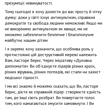
презумпції невинуватості.
Тому сьогодні я хочу донести до вас просту й чітку
думку: доки у світі існує антикультизм, справжня
демократія та свобода людини неможливі. Якщо ми
не викорінимо антикультизм як явище, ми не
зможемо забезпечити безпечне і благополучне
майбутнє нашим дітям.
І я окремо хочу зазначити, що особлива роль у
протистоянні цій деструктивній мережі належить
Вам, пасторе Бернс. Через ініціативу «Духовна
дипломатія» Ви об'єднуєте лідерів різних країн,
різних вірувань, різних поглядів, які стали на захист
людської гідності.
І ми всі знаємо й можемо сказати, що Ви, пасторе
Бернс, дієте як справжній лідер: створюєте єдність
там, де інші сіють розбрат. Ви повертаєте голос
тим, кого намагаються змусити замовкнути. І Ви