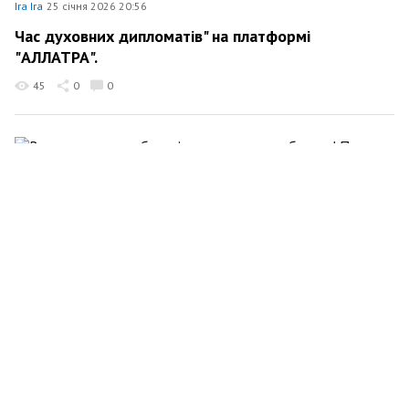
Ira Ira
25 січня 2026 20:56
Час духовних дипломатів" на платформі
"АЛЛАТРА".
45
0
0
Ira Ira
24 січня 2026 21:23
Вони освячують зброю і закликають до вбивств!
Правда про «православну» віру агресора.
44
0
0
Ira Ira
16 січня 2026 18:35
Що таке Дегуманізація