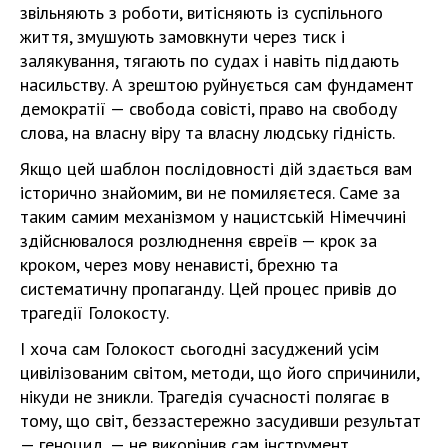
звільняють з роботи, витісняють із суспільного
життя, змушують замовкнути через тиск і
залякування, тягають по судах і навіть піддають
насильству. А зрештою руйнується сам фундамент
демократії — свобода совісті, право на свободу
слова, на власну віру та власну людську гідність.
Якщо цей шаблон послідовності дій здається вам
історично знайомим, ви не помиляєтеся. Саме за
таким самим механізмом у нацистській Німеччині
здійснювалося розлюднення євреїв — крок за
кроком, через мову ненависті, брехню та
систематичну пропаганду. Цей процес привів до
трагедії Голокосту.
І хоча сам Голокост сьогодні засуджений усім
цивілізованим світом, методи, що його спричинили,
нікуди не зникли. Трагедія сучасності полягає в
тому, що світ, беззастережно засудивши результат
— геноцид, — не викорінив сам інструмент.