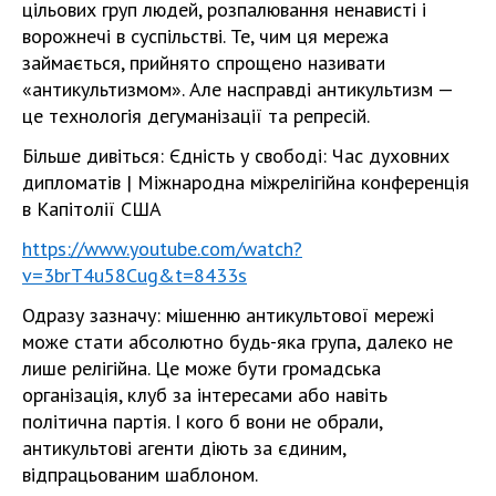
цільових груп людей, розпалювання ненависті і
ворожнечі в суспільстві. Те, чим ця мережа
займається, прийнято спрощено називати
«антикультизмом». Але насправді антикультизм —
це технологія дегуманізації та репресій.
Більше дивіться: Єдність у свободі: Час духовних
дипломатів | Міжнародна міжрелігійна конференція
в Капітолії США
https://www.youtube.com/watch?
v=3brT4u58Cug&t=8433s
Одразу зазначу: мішенню антикультової мережі
може стати абсолютно будь-яка група, далеко не
лише релігійна. Це може бути громадська
організація, клуб за інтересами або навіть
політична партія. І кого б вони не обрали,
антикультові агенти діють за єдиним,
відпрацьованим шаблоном.