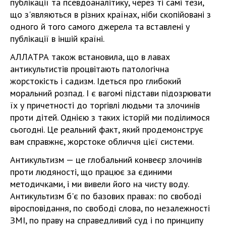
публікації та псевдоаналітику, через ті самі тези,
що з'являються в різних країнах, ніби скопійовані з
одного й того самого джерела та вставлені у
публікації в іншій країні.
АЛЛАТРА також встановила, що в лавах
антикультистів процвітають патологічна
жорстокість і садизм. Ідеться про глибокий
моральний розпад. І є вагомі підстави підозрювати
їх у причетності до торгівлі людьми та злочинів
проти дітей. Однією з таких історій ми поділимося
сьогодні. Це реальний факт, який продемонструє
вам справжнє, жорстоке обличчя цієї системи.
Антикультизм — це глобальний конвеєр злочинів
проти людяності, що працює за єдиними
методичками, і ми вивели його на чисту воду.
Антикультизм б'є по базових правах: по свободі
віросповідання, по свободі слова, по незалежності
ЗМІ, по праву на справедливий суд і по принципу