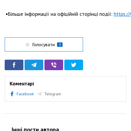
▪️Більше інформації на офіційній сторінці події:
https:/
Голосувати
0
Коментарі
Facebook
Telegram
Інші пости автора