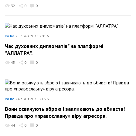
32
0
0
Ira Ira
25 січня 2026 20:56
Час духовних дипломатів" на платформі
"АЛЛАТРА".
45
0
0
Ira Ira
24 січня 2026 21:23
Вони освячують зброю і закликають до вбивств!
Правда про «православну» віру агресора.
44
0
0