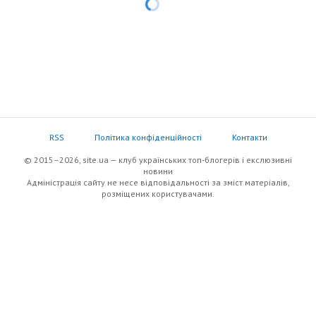
RSS
Політика конфіденційності
Контакти
© 2015–2026, site.ua — клуб українських топ-блогерів i екслюзивнi
новини
Адміністрація сайту не несе відповідальності за зміст матеріалів,
розміщених користувачами.