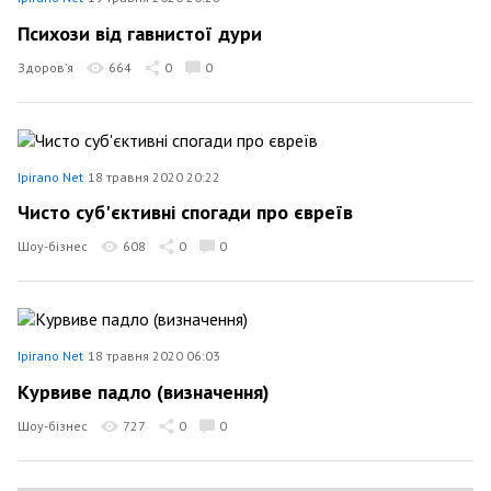
Психози від гавнистої дури
Здоров’я
664
0
0
Ipirano Net
18 травня 2020 20:22
Чисто суб'єктивні спогади про євреїв
Шоу-бізнес
608
0
0
Ipirano Net
18 травня 2020 06:03
Курвиве падло (визначення)
Шоу-бізнес
727
0
0