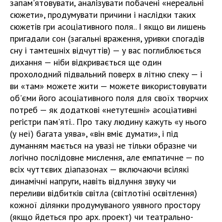
запам'ятовувати, аналізувати побачені «нереальні
сюжети», продумувати причини і наслідки таких
сюжетів гри асоціативного поля.. І якщо ви лишень
пригадали сон (загальні враження, уривки спогадів
сну і тамтешніх відчуттів) — у вас поглиблюється
дихання — ніби відкривається ще один
прохолодний підвальний поверх в літню спеку — і
ви «там» можете жити — можете використовувати
об'єми його асоціативного поля для своїх творчих
потреб — як додаткові «нетутешні» асоціативні
регістри пам'яті.. Про таку людину кажуть «у нього
(у неї) багата уява», «він вміє думати», і під
думанням мається на увазі не тільки образне чи
логічно послідовне мислення, але емпатичне — по
всіх чуттєвих діапазонах — включаючи всілякі
динамічні напруги, навіть відлуння звуку чи
переливи відбитків світла (світлотіні освітлення)
кожної ділянки продумуваного уявного простору
(якщо йдеться про арх. проект) чи театрально-