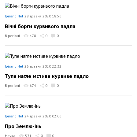
Ipirano Net
28 травня 2020 18:56
Вічні борги курвивого падла
В регіоні
478
0
0
Ipirano Net
26 травня 2020 22:32
Тупе нагле мстиве курвиве падло
В регіоні
674
0
0
Ipirano Net
24 травня 2020 02:06
Про Землю-інь
Наука
531
0
0