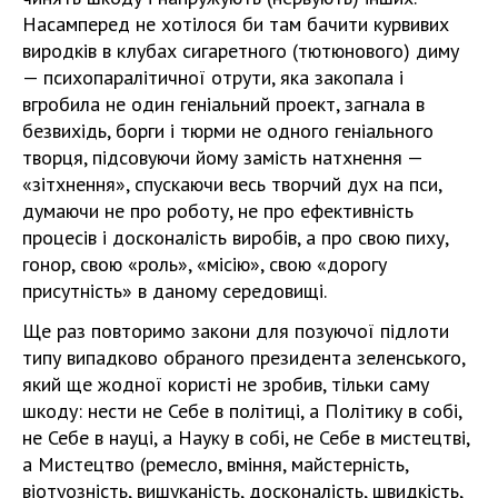
Насамперед не хотілося би там бачити курвивих
виродків в клубах сигаретного (тютюнового) диму
— психопаралітичної отрути, яка закопала і
вгробила не один геніальний проект, загнала в
безвихідь, борги і тюрми не одного геніального
творця, підсовуючи йому замість натхнення —
«зітхнення», спускаючи весь творчий дух на пси,
думаючи не про роботу, не про ефективність
процесів і досконалість виробів, а про свою пиху,
гонор, свою «роль», «місію», свою «дорогу
присутність» в даному середовищі.
Ще раз повторимо закони для позуючої підлоти
типу випадково обраного президента зеленського,
який ще жодної користі не зробив, тільки саму
шкоду: нести не Себе в політиці, а Політику в собі,
не Себе в науці, а Науку в собі, не Себе в мистецтві,
а Мистецтво (ремесло, вміння, майстерність,
віотуозність, вишуканість, досконалість, швидкість,