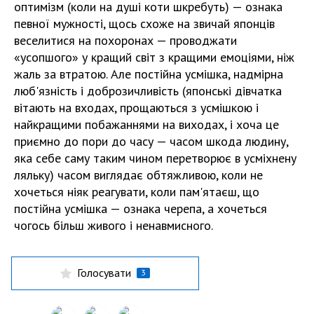
оптимізм (коли на душі коти шкребуть) — ознака
певної мужності, щось схоже на звичай японців
веселитися на похоронах — проводжати
«усопшого» у кращий світ з кращими емоціями, ніж
жаль за втратою. Але постійна усмішка, надмірна
люб'язність і доброзичливість (японські дівчатка
вітають на входах, прощаються з усмішкою і
найкращими побажаннями на виходах, і хоча це
приємно до пори до часу — часом шкода людину,
яка себе саму таким чином перетворює в усміхнену
ляльку) часом виглядає обтяжливою, коли не
хочеться ніяк реагувати, коли пам'ятаєш, що
постійна усмішка — ознака черепа, а хочеться
чогось більш живого і ненавмисного.
Голосувати
3