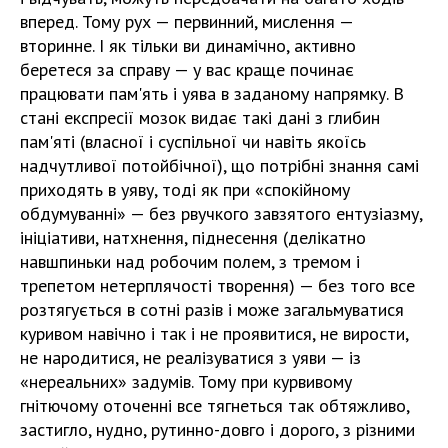
вперед. Тому рух — первинний, мислення —
вторинне. І як тільки ви динамічно, активно
беретеся за справу — у вас краще починає
працювати пам'ять і уява в заданому напрямку. В
стані експресії мозок видає такі дані з глибин
пам'яті (власної і суспільної чи навіть якоїсь
надчутливої потойбічної), що потрібні знання самі
приходять в уяву, тоді як при «спокійному
обдумуванні» — без рвучкого завзятого ентузіазму,
ініціативи, натхнення, піднесення (делікатно
навшпиньки над робочим полем, з тремом і
трепетом нетерплячості творення) — без того все
розтягується в сотні разів і може загальмуватися
куривом навічно і так і не проявитися, не вирости,
не народитися, не реалізуватися з уяви — із
«нереальних» задумів. Тому при курвивому
гнітючому оточенні все тягнеться так обтяжливо,
застигло, нудно, рутинно-довго і дорого, з різними