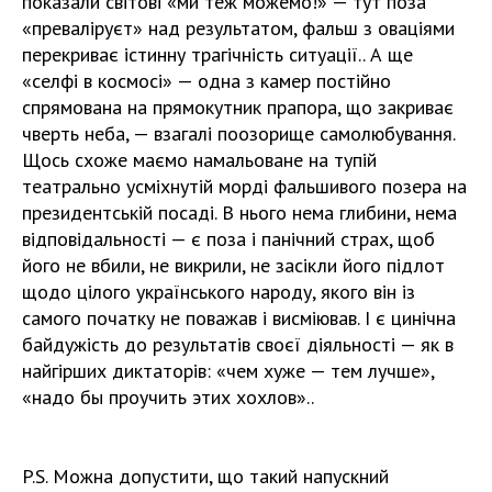
показали світові «ми теж можемо!» — тут поза
«преваліруєт» над результатом, фальш з оваціями
перекриває істинну трагічність ситуації.. А ще
«селфі в космосі» — одна з камер постійно
спрямована на прямокутник прапора, що закриває
чверть неба, — взагалі поозорище самолюбування.
Щось схоже маємо намальоване на тупій
театрально усміхнутій морді фальшивого позера на
президентській посаді. В нього нема глибини, нема
відповідальності — є поза і панічний страх, щоб
його не вбили, не викрили, не засікли його підлот
щодо цілого українського народу, якого він із
самого початку не поважав і висміював. І є цинічна
байдужість до результатів своєї діяльності — як в
найгірших диктаторів: «чем хуже — тем лучше»,
«надо бы проучить этих хохлов»..
P.S. Можна допустити, що такий напускний