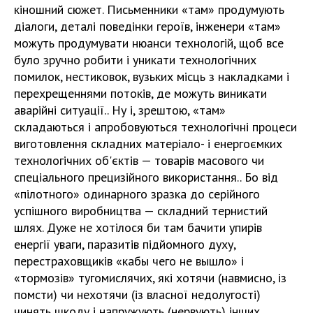
кіношний сюжет. Письменники «там» продумують
діалоги, деталі поведінки героїв, інженери «там»
можуть продумувати нюанси технологій, щоб все
було зручно робити і уникати технологічних
помилок, нестиковок, вузьких місць з накладками і
перехрещеннями потоків, де можуть виникати
аварійні ситуації.. Ну і, зрештою, «там»
складаються і апробовуються технологічні процеси
виготовлення складних матеріало- і енергоємких
технологічних об'єктів — товарів масового чи
спеціального прецизійного використання.. Бо від
«пілотного» одинарного зразка до серійного
успішного виробництва — складний тернистий
шлях. Дуже не хотілося би там бачити упирів
енергії уваги, паразитів підйомного духу,
перестраховщиків «кабы чего не вышло» і
«тормозів» тугомислячих, які хотячи (навмисно, із
помсти) чи нехотячи (із власної недолугості)
чинять шкоду і напружують (нервують) інших.