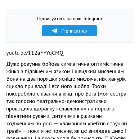
Підписуйтесь на наш Telegram
Підписатися
youtu.be/112aFFYqCMQ
Дуже розумна бойова симпатична оптимістична
жінка з підвішеним язиком і швидким мисленням.
Вона на два порядки ясніше мисляча, ніж ханурік
сцикло при владі і вся його шобла. Трохи
покоробило співання в кінці про Бога (моя сестра
так голосно театрально-демонстративно
проводила щоранку «славлення» на порозі з
піднятими руками, дитячими віршиками і
ходженням по росі — «ламанням хребтів стрункій
траві» — поки я не пояснив, як це виглядає дико і
фальшиво), і я якось хотів би захистити її (Софію