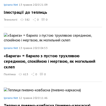
Ipirano Net
13 травня 2020 21:09
Ілюстрації до теплиць
Технології
582
0
0
Ipirano Net
13 травня 2020 04:53
«Барига» = барило з пустою трухлявою
серединою, спокійною і мертвою, як могильний
склеп
Політика
613
0
0
Ipirano Net
12 травня 2020 11:46
Теплиця пневмо-ковбасна (пневмо-каркасна)