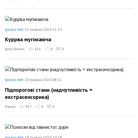
Ipirano Net
21 травня 2020 21:13
Куррва мугикаюча
Шоу-бізнес
611
0
0
Ipirano Net
20 травня 2020 08:12
Підпорогові стани (надчутливість =
екстрасенсорика)
Наука
457
0
0
Ipirano Net
19 травня 2020 20:28