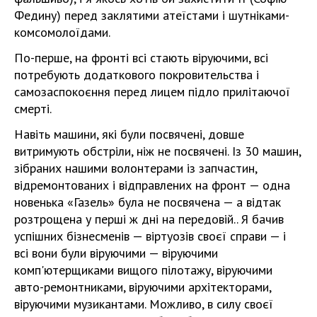
Федину) перед заклятими атеїстами і шутніками-
комсомолоїдами.
По-перше, на фронті всі стають віруючими, всі
потребують додаткового покровительства і
самозаспокоєння перед лицем підло прилітаючої
смерті.
Навіть машини, які були посвячені, довше
витримують обстріли, ніж не посвячені. Із 30 машин,
зібраних нашими волонтерами із запчастин,
відремонтованих і відправлених на фронт — одна
новенька «Газель» була не посвячена — а відтак
розтрощена у перші ж дні на передовій.. Я бачив
успішних бізнесменів — віртуозів своєї справи — і
всі вони були віруючими — віруючими
комп'ютерщиками вищого пілотажу, віруючими
авто-ремонтниками, віруючими архітекторами,
віруючими музикантами. Можливо, в силу своєї