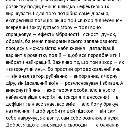
розвитку подій, вміння швидко і ефективно їх
вирішувати. І для того потрібна саме діяльна,
експресивна позиція: якщо той «вихор піднесення»
всередині закручується вгору — тоді воно
спрацьовує — ефекти зібраності і ясності думок,
образів, бачення панорами всього запланованого
процесу з можливістю наближення і деталізації
варіантів розвитку подій — щоб все передбачити і
вибрати найкращий. Важливо те, що той вихор — як
«вивернутий янь». Бо простий ортодоксальний янь
— він аналізатор, руйнівник — вихор вниз, в чорну
діру, він ідеальний воїн — розчленовувач і вбивця. А
вивернутий янь — вже творча особа, але в нього
найважливіша енергія інь (енергія піднесення) — в
дефіциті: він все знає, все вміє — але йому бракує
натхнення.. І щоб зробити цей підскок — він сам
себе накручує, як дзигу, сам себе розганяє з нуля.
Добре, якщо є сни, якщо є свободи — і є бажання