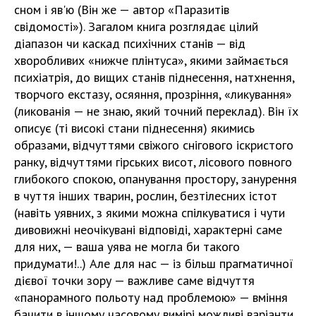
сном і яв'ю (Він же — автор «Паразитів
свідомості»). Загалом книга розглядає цілий
діапазон чи каскад психічних станів — від
хворобливих «нижче плінтуса», якими займається
психіатрія, до вищих станів піднесення, натхнення,
творчого екстазу, осяяння, прозріння, «ликування»
(ликованія — не знаю, який точний переклад). Він їх
описує (ті високі стани піднесення) якимись
образами, відчуттями свіжого снігового іскристого
ранку, відчуттями гірських висот, лісового повного
глибокого спокою, опанування простору, занурення
в чуття інших тварин, рослин, безтілесних істот
(навіть уявних, з якими можна спілкуватися і чути
дивовижні неочікувані відповіді, характерні саме
для них, — ваша уява не могла би такого
придумати!..) Але для нас — із більш прагматичної
дієвої точки зору — важливе саме відчуття
«панорамного польоту над проблемою» — вміння
бачити в іншому часовому вимірі можливі варіанти