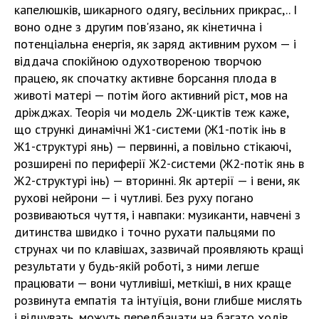
капелюшків, шикарного одягу, весільних прикрас,.. І
воно одне з другим пов'язано, як кінетична і
потенціальна енергія, як заряд активним рухом — і
віддача спокійною одухотвореною творчою
працею, як спочатку активне борсання плода в
животі матері — потім його активний ріст, мов на
дріжджах. Теорія чи модель 2Ж-циктів теж каже,
що стрункі динамічні Ж1-системи (Ж1-потік інь в
Ж1-структурі янь) — первинні, а повільно стікаючі,
розширені по периферії Ж2-системи (Ж2-потік янь в
Ж2-структурі інь) — вторинні. Як артерії — і вени, як
рухові нейрони — і чутливі. Без руху погано
розвиваються чуття, і навпаки: музиканти, навчені з
дитинства швидко і точно рухати пальцями по
струнах чи по клавішах, зазвичай проявляють кращі
результати у будь-якій роботі, з ними легше
працювати — вони чутливіші, меткіші, в них краще
розвинута емпатія та інтуїція, вони глибше мислять
і відчувать, можуть передбачати на багато ходів