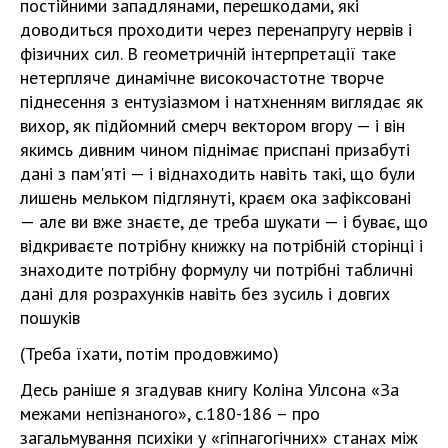
постійними западлянами, перешкодами, які
доводиться проходити через перенапругу нервів і
фізичних сил. В геометричній інтерпретації таке
нетерпляче динамічне високочастотне творче
піднесення з ентузіазмом і натхненням виглядає як
вихор, як підйомний смерч вектором вгору — і він
якимсь дивним чином піднімає приспані призабуті
дані з пам'яті — і віднаходить навіть такі, що були
лишень мельком підглянуті, краєм ока зафіксовані
— але ви вже знаєте, де треба шукати — і буває, що
відкриваєте потрібну книжку на потрібній сторінці і
знаходите потрібну формулу чи потрібні табличні
дані для розрахунків навіть без зусиль і довгих
пошуків
(Треба їхати, потім продовжимо)
Десь раніше я згадував книгу Коліна Уілсона «За
межами непізнаного», с.180-186 – про
загальмування психіки у «гіпнагогічних» станах між