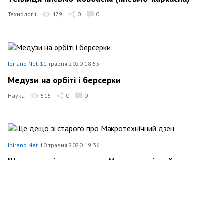
Технології
479
0
0
Ipirano Net
11 травня 2020 18:55
Медузи на орбіті і берсерки
Наука
515
0
0
Ipirano Net
10 травня 2020 19:36
Ще дещо зі старого про Макротехнічний дзен
Наука
503
0
0