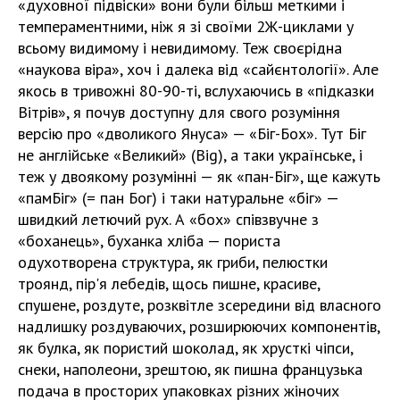
«духовної підвіски» вони були більш меткими і
темпераментними, ніж я зі своїми 2Ж-циклами у
всьому видимому і невидимому. Теж своєрідна
«наукова віра», хоч і далека від «сайєнтології». Але
якось в тривожні 80-90-ті, вслухаючись в «підказки
Вітрів», я почув доступну для свого розуміння
версію про «дволикого Януса» — «Біг-Бох». Тут Біг
не англійське «Великий» (Big), а таки українське, і
теж у двоякому розумінні — як «пан-Біг», ще кажуть
«памБіг» (= пан Бог) і таки натуральне «біг» —
швидкий летючий рух. А «бох» співзвучне з
«боханець», буханка хліба — пориста
одухотворена структура, як гриби, пелюстки
троянд, пір'я лебедів, щось пишне, красиве,
спушене, роздуте, розквітле зсередини від власного
надлишку роздуваючих, розширюючих компонентів,
як булка, як пористий шоколад, як хрусткі чіпси,
снеки, наполеони, зрештою, як пишна французька
подача в просторих упаковках різних жіночих