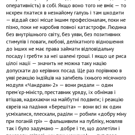
оперативність) в собі. Якщо воно того не вміє — то
нєхрен пхатися в незнайому галузь і там шкодити
— віддай свої місце іншим професіоналам, поки не
пізно, поки не наробив повної катастрофи. Людина
без внутрішнього світу, без уяви, без позитивних
стимулів і поваги, любові, делікатного відношення
до інших не має права займати відповідальну
посаду і гребти за неї шалені гроші. І якщо це риса
цілої нації — значить не можна таку націю
допускати до керівних посад. Ще раз порівнюю в
уяві реакцію індійців на загибель їхнього місячного
модуля «Чандраян-2» — вони ридали — один
прем'єр-міністр, преставник уряду, їх обнімав і
втішав, надихаючи на майбутні подвиги; і реакцію
євреїв на падіння «Берешіта» — вони всі як один
усміхалися, плескали, раділи — робили «добру міну
при поганій грі» — фальшивили на публіку, мовляв
так і було задумано — добре і те, що долетіли і