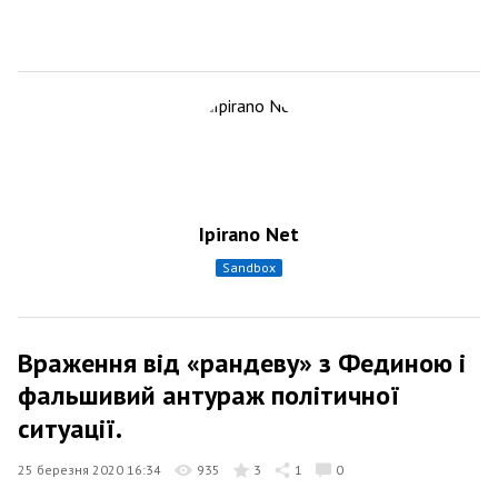
Ipirano Net
sandbox
Враження від «рандеву» з Фединою і
фальшивий антураж політичної
ситуації.
25 березня 2020 16:34
935
3
1
0